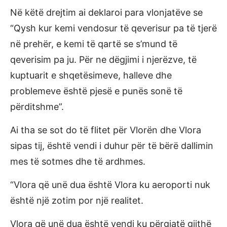
Në këtë drejtim ai deklaroi para vlonjatëve se
“Qysh kur kemi vendosur të qeverisur pa të tjerë
në prehër, e kemi të qartë se s’mund të
qeverisim pa ju. Për ne dëgjimi i njerëzve, të
kuptuarit e shqetësimeve, halleve dhe
problemeve është pjesë e punës sonë të
përditshme”.
Ai tha se sot do të flitet për Vlorën dhe Vlora
sipas tij, është vendi i duhur për të bërë dallimin
mes të sotmes dhe të ardhmes.
“Vlora që unë dua është Vlora ku aeroporti nuk
është një zotim por një realitet.
Vlora që unë dua është vendi ku përgjatë gjithë