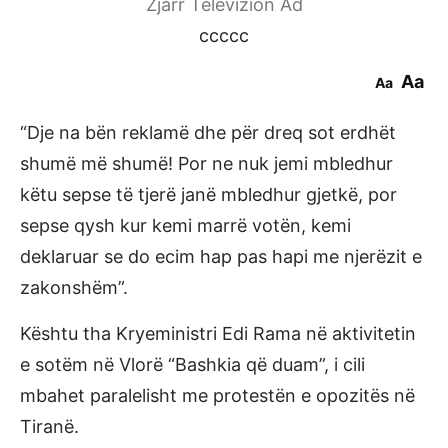
Zjarr Televizion Ad
ccccc
Aa
Aa
“Dje na bën reklamë dhe për dreq sot erdhët
shumë më shumë! Por ne nuk jemi mbledhur
këtu sepse të tjerë janë mbledhur gjetkë, por
sepse qysh kur kemi marrë votën, kemi
deklaruar se do ecim hap pas hapi me njerëzit e
zakonshëm”.
Kështu tha Kryeministri Edi Rama në aktivitetin
e sotëm në Vlorë “Bashkia që duam”, i cili
mbahet paralelisht me protestën e opozitës në
Tiranë.