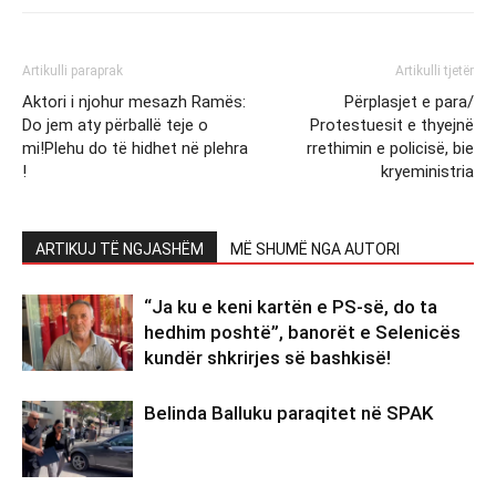
Artikulli paraprak
Artikulli tjetër
Aktori i njohur mesazh Ramës:
Përplasjet e para/
Do jem aty përballë teje o
Protestuesit e thyejnë
mi!Plehu do të hidhet në plehra
rrethimin e policisë, bie
!
kryeministria
ARTIKUJ TË NGJASHËM
MË SHUMË NGA AUTORI
“Ja ku e keni kartën e PS-së, do ta
hedhim poshtë”, banorët e Selenicës
kundër shkrirjes së bashkisë!
Belinda Balluku paraqitet në SPAK