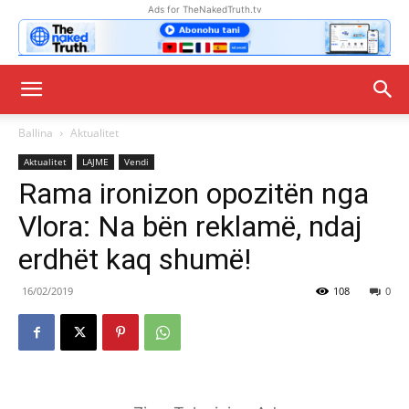
Ads for TheNakedTruth.tv
Ballina
Aktualitet
Aktualitet
LAJME
Vendi
Rama ironizon opozitën nga
Vlora: Na bën reklamë, ndaj
erdhët kaq shumë!
16/02/2019
108
0