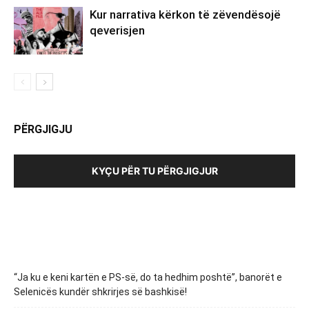
Kur narrativa kërkon të zëvendësojë
qeverisjen
PËRGJIGJU
KYÇU PËR TU PËRGJIGJUR
“Ja ku e keni kartën e PS-së, do ta hedhim poshtë”, banorët e
Selenicës kundër shkrirjes së bashkisë!