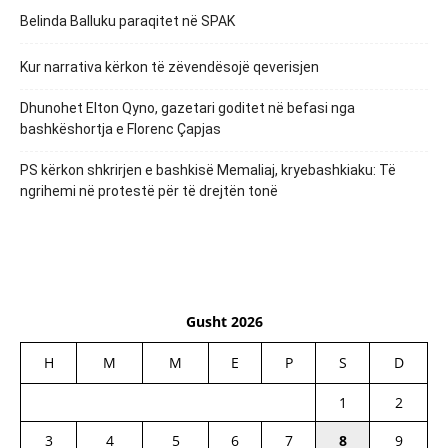
Belinda Balluku paraqitet në SPAK
Kur narrativa kërkon të zëvendësojë qeverisjen
Dhunohet Elton Qyno, gazetari goditet në befasi nga
bashkëshortja e Florenc Çapjas
PS kërkon shkrirjen e bashkisë Memaliaj, kryebashkiaku: Të
ngrihemi në protestë për të drejtën tonë
Gusht 2026
H
M
M
E
P
S
D
1
2
3
4
5
6
7
8
9