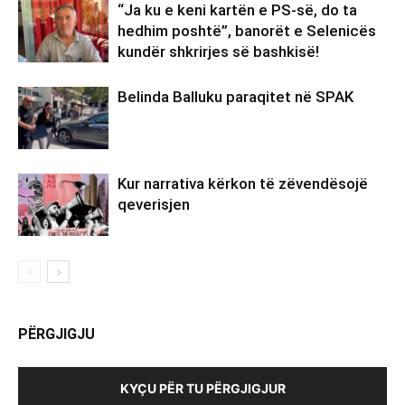
“Ja ku e keni kartën e PS-së, do ta
hedhim poshtë”, banorët e Selenicës
kundër shkrirjes së bashkisë!
Belinda Balluku paraqitet në SPAK
Kur narrativa kërkon të zëvendësojë
qeverisjen
PËRGJIGJU
KYÇU PËR TU PËRGJIGJUR