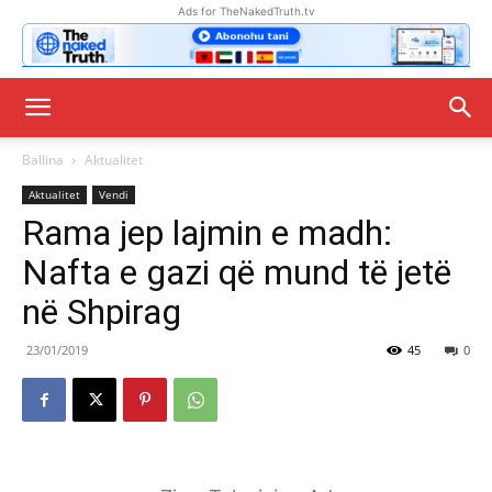
Ads for TheNakedTruth.tv
Ballina
Aktualitet
Aktualitet
Vendi
Rama jep lajmin e madh:
Nafta e gazi që mund të jetë
në Shpirag
23/01/2019
45
0