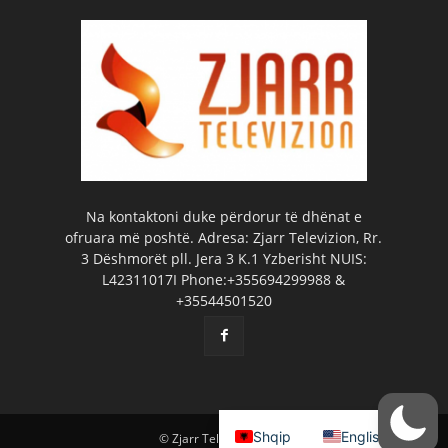
Na kontaktoni duke përdorur të dhënat e
ofruara më poshtë. Adresa: Zjarr Televizion, Rr.
3 Dëshmorët pll. Jera 3 K.1 Yzberisht NUIS:
L42311017I Phone:+355694299988 &
+35544501520
Shqip
English
© Zjarr Televizion 2026