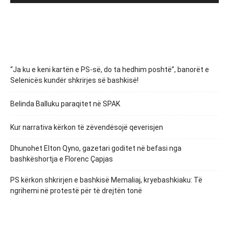
“Ja ku e keni kartën e PS-së, do ta hedhim poshtë”, banorët e
Selenicës kundër shkrirjes së bashkisë!
Belinda Balluku paraqitet në SPAK
Kur narrativa kërkon të zëvendësojë qeverisjen
Dhunohet Elton Qyno, gazetari goditet në befasi nga
bashkëshortja e Florenc Çapjas
PS kërkon shkrirjen e bashkisë Memaliaj, kryebashkiaku: Të
ngrihemi në protestë për të drejtën tonë