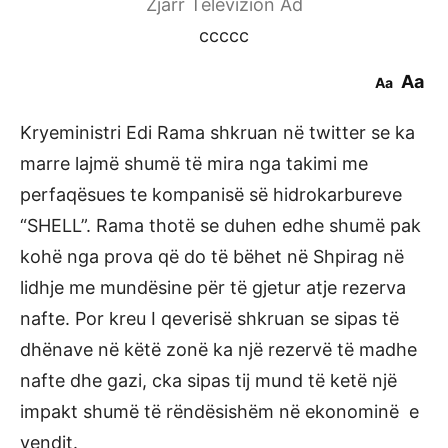
Zjarr Televizion Ad
ccccc
Aa
Aa
Kryeministri Edi Rama shkruan në twitter se ka
marre lajmë shumë të mira nga takimi me
perfaqësues te kompanisë së hidrokarbureve
“SHELL”. Rama thotë se duhen edhe shumë pak
kohë nga prova që do të bëhet në Shpirag në
lidhje me mundësine për të gjetur atje rezerva
nafte. Por kreu I qeverisë shkruan se sipas të
dhënave në këtë zonë ka një rezervë të madhe
nafte dhe gazi, cka sipas tij mund të ketë një
impakt shumë të rëndësishëm në ekonominë e
vendit.