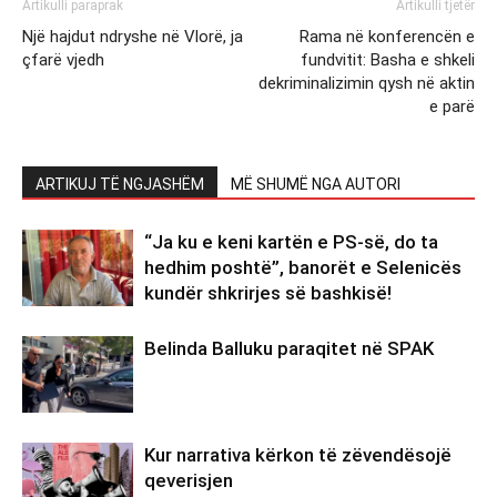
Artikulli paraprak
Artikulli tjetër
Një hajdut ndryshe në Vlorë, ja
Rama në konferencën e
çfarë vjedh
fundvitit: Basha e shkeli
dekriminalizimin qysh në aktin
e parë
ARTIKUJ TË NGJASHËM
MË SHUMË NGA AUTORI
“Ja ku e keni kartën e PS-së, do ta
hedhim poshtë”, banorët e Selenicës
kundër shkrirjes së bashkisë!
Belinda Balluku paraqitet në SPAK
Kur narrativa kërkon të zëvendësojë
qeverisjen