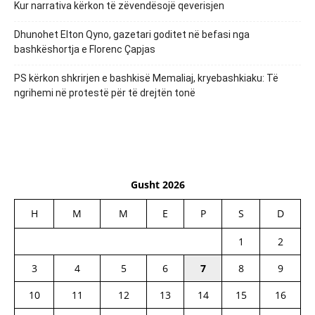
Kur narrativa kërkon të zëvendësojë qeverisjen
Dhunohet Elton Qyno, gazetari goditet në befasi nga
bashkëshortja e Florenc Çapjas
PS kërkon shkrirjen e bashkisë Memaliaj, kryebashkiaku: Të
ngrihemi në protestë për të drejtën tonë
Gusht 2026
H
M
M
E
P
S
D
1
2
3
4
5
6
7
8
9
10
11
12
13
14
15
16