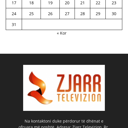
17
18
19
20
21
22
23
24
25
26
27
28
29
30
31
« Kor
Na kontaktoni duke përdorur të dhënat e
ofruara më poshtë. Adresa: Zjarr Televizion, Rr.