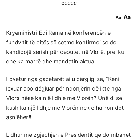
ccccc
Aa
Aa
Kryeministri Edi Rama në konferencën e
fundvitit të ditës së sotme konfirmoi se do
kandidojë sërish për deputet në Vlorë, prej ku
dhe ka marrë dhe mandatin aktual.
I pyetur nga gazetarët ai u përgjigj se, “Keni
lexuar apo dëgjuar për ndonjërin që ikte nga
Vlora nëse ka një lidhje me Vlorën? Unë di se
kush ka një lidhje me Vlorën nek e harron dot
asnjëherë”.
Lidhur me zgjedhjen e Presidentit që do mbahet