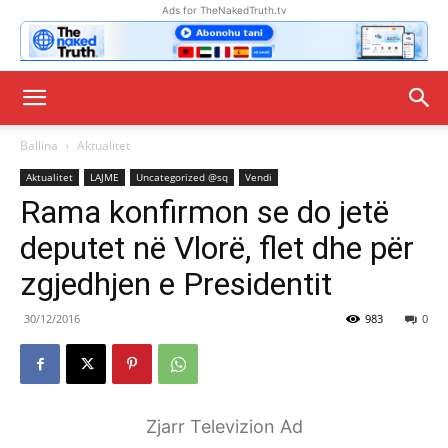
Ads for TheNakedTruth.tv
Ballina
Aktualitet
Aktualitet
LAJME
Uncategorized @sq
Vendi
Rama konfirmon se do jetë
deputet në Vlorë, flet dhe për
zgjedhjen e Presidentit
30/12/2016
983
0
Zjarr Televizion Ad