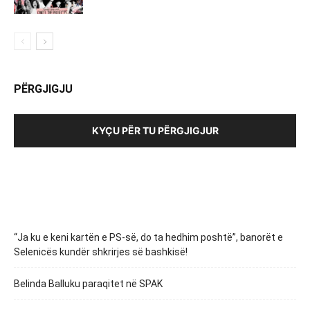
PËRGJIGJU
KYÇU PËR TU PËRGJIGJUR
“Ja ku e keni kartën e PS-së, do ta hedhim poshtë”, banorët e
Selenicës kundër shkrirjes së bashkisë!
Belinda Balluku paraqitet në SPAK