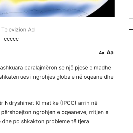
r Televizion Ad
ccccc
Aa
Aa
Bashkuara paralajmëron se një pjesë e madhe
 shkatërrues i ngrohjes globale në oqeane dhe
ër Ndryshimet Klimatike (IPCC) arrin në
 përshpejton ngrohjen e oqeaneve, rritjen e
ave dhe po shkakton probleme të tjera