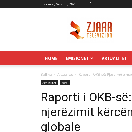
E shtunë, Gusht 8, 2026
Zjarr.tv
HOME
EMISIONET
AKTUALITET
Ballina
Aktualitet
Raporti i OKB-së: Pjesa më e ma
Aktualitet
Bota
Raporti i OKB-së
njerëzimit kërcë
globale