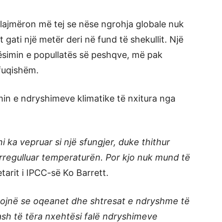
alajmëron më tej se nëse ngrohja globale nuk
et gati një metër deri në fund të shekullit. Një
akësimin e popullatës së peshqve, më pak
 fuqishëm.
min e ndryshimeve klimatike të nxitura nga
ka vepruar si një sfungjer, duke thithur
 rregulluar temperaturën. Por kjo nuk mund të
etarit i IPCC-së Ko Barrett.
gojnë se oqeanet dhe shtresat e ndryshme të
sh të tëra nxehtësi falë ndryshimeve