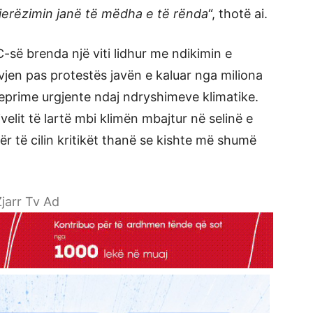
njerëzimin janë të mëdha e të rënda
“, thotë ai.
C-së brenda një viti lidhur me ndikimin e
j vjen pas protestës javën e kaluar nga miliona
prime urgjente ndaj ndryshimeve klimatike.
velit të lartë mbi klimën mbajtur në selinë e
 të cilin kritikët thanë se kishte më shumë
jarr Tv Ad