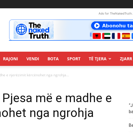
Ads for TheNakedTruth.
RAJONI
VENDI
BOTA
SPORT
TË TJERA
ZJARR 
dhe e njerëzimit kërcënohet nga ngrohja...
: Pjesa më e madhe e
“J
nohet nga ngrohja
ba
Be