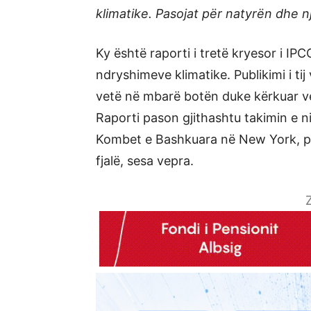
klimatike. Pasojat për natyrën dhe 
Ky është raporti i tretë kryesor i IPC
ndryshimeve klimatike. Publikimi i ti
vetë në mbarë botën duke kërkuar ve
Raporti pason gjithashtu takimin e ni
Kombet e Bashkuara në New York, për
fjalë, sesa vepra.
Z