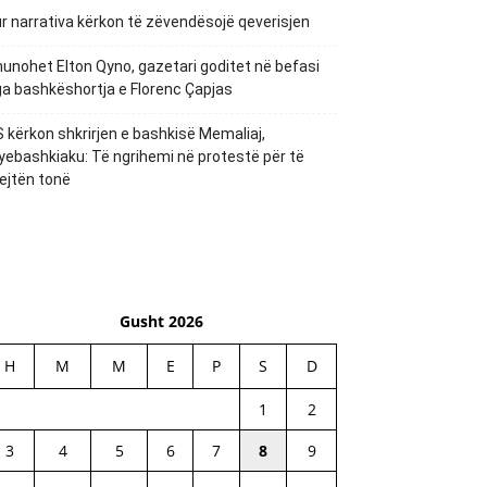
r narrativa kërkon të zëvendësojë qeverisjen
unohet Elton Qyno, gazetari goditet në befasi
a bashkëshortja e Florenc Çapjas
 kërkon shkrirjen e bashkisë Memaliaj,
yebashkiaku: Të ngrihemi në protestë për të
ejtën tonë
Gusht 2026
H
M
M
E
P
S
D
1
2
3
4
5
6
7
8
9