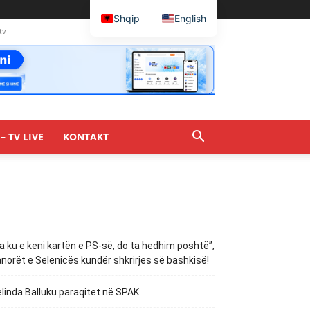
Shqip
English
tv
– TV LIVE
KONTAKT
a ku e keni kartën e PS-së, do ta hedhim poshtë”,
norët e Selenicës kundër shkrirjes së bashkisë!
linda Balluku paraqitet në SPAK