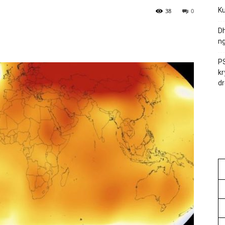
Ku
38
0
Dh
ng
PS
kr
dr