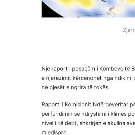
Zjar
Një raport i posaçëm i Kombeve të 
e njerëzimit kërcënohet nga ndikimi
në pjesët e ngrira të tokës.
Raporti i Komisionit Ndërqeveritar p
përfundimin se ndryshimi i klimës po
nivelit të detit, shkrirjen e akullnaj
mjedisore.