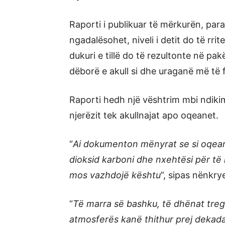
Raporti i publikuar të mërkurën, par
ngadalësohet, niveli i detit do të rrit
dukuri e tillë do të rezultonte në p
dëborë e akull si dhe uraganë më të
Raporti hedh një vështrim mbi ndiki
njerëzit tek akullnajat apo oqeanet.
“
Ai dokumenton mënyrat se si oqeani 
dioksid karboni dhe nxehtësi për të
mos vazhdojë kështu
”, sipas nënkry
“
Të marra së bashku, të dhënat tre
atmosferës kanë thithur prej dekada