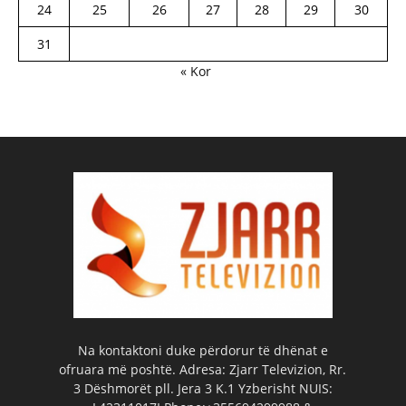
24
25
26
27
28
29
30
31
« Kor
Na kontaktoni duke përdorur të dhënat e
ofruara më poshtë. Adresa: Zjarr Televizion, Rr.
3 Dëshmorët pll. Jera 3 K.1 Yzberisht NUIS: