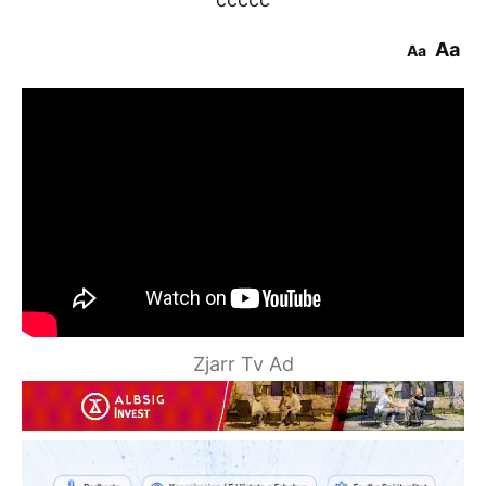
Aa
Aa
Zjarr Tv Ad