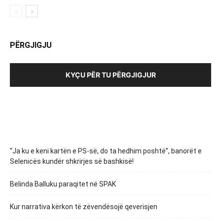
PËRGJIGJU
KYÇU PËR TU PËRGJIGJUR
“Ja ku e keni kartën e PS-së, do ta hedhim poshtë”, banorët e
Selenicës kundër shkrirjes së bashkisë!
Belinda Balluku paraqitet në SPAK
Kur narrativa kërkon të zëvendësojë qeverisjen