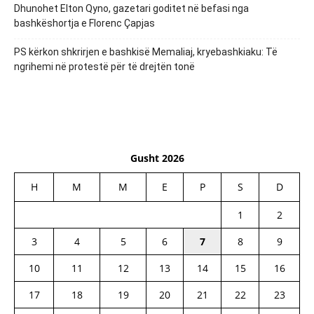
Dhunohet Elton Qyno, gazetari goditet në befasi nga
bashkëshortja e Florenc Çapjas
PS kërkon shkrirjen e bashkisë Memaliaj, kryebashkiaku: Të
ngrihemi në protestë për të drejtën tonë
Gusht 2026
H
M
M
E
P
S
D
1
2
3
4
5
6
7
8
9
10
11
12
13
14
15
16
17
18
19
20
21
22
23