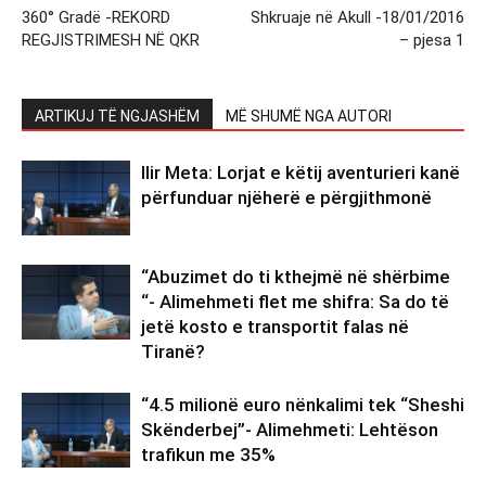
360° Gradë -REKORD
Shkruaje në Akull -18/01/2016
REGJISTRIMESH NË QKR
– pjesa 1
ARTIKUJ TË NGJASHËM
MË SHUMË NGA AUTORI
Ilir Meta: Lorjat e këtij aventurieri kanë
përfunduar njëherë e përgjithmonë
“Abuzimet do ti kthejmë në shërbime
“- Alimehmeti flet me shifra: Sa do të
jetë kosto e transportit falas në
Tiranë?
“4.5 milionë euro nënkalimi tek “Sheshi
Skënderbej”- Alimehmeti: Lehtëson
trafikun me 35%