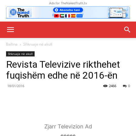
Ads for TheNakedTruth.tv
Ballina
Shkruaje në akull
Shkruaje në akull
Revista Televizive rikthehet
fuqishëm edhe në 2016-ën
18/01/2016
2466
0
Zjarr Televizion Ad
ccccc