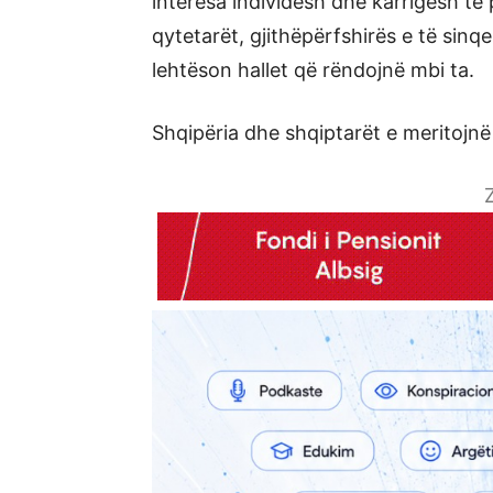
interesa individësh dhe karrigesh të 
qytetarët, gjithëpërfshirës e të sin
lehtëson hallet që rëndojnë mbi ta.
Shqipëria dhe shqiptarët e meritojnë
Z