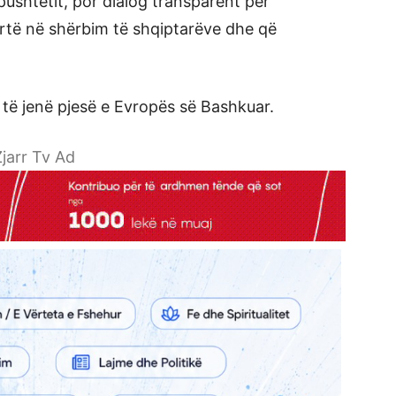
pushtetit, por dialog transparent për
qertë në shërbim të shqiptarëve dhe që
 të jenë pjesë e Evropës së Bashkuar.
jarr Tv Ad