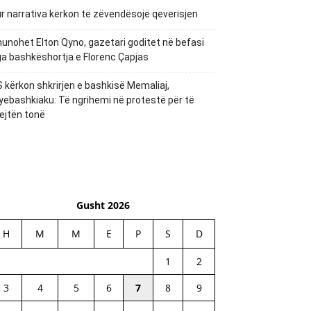
r narrativa kërkon të zëvendësojë qeverisjen
unohet Elton Qyno, gazetari goditet në befasi
a bashkëshortja e Florenc Çapjas
 kërkon shkrirjen e bashkisë Memaliaj,
yebashkiaku: Të ngrihemi në protestë për të
ejtën tonë
Gusht 2026
H
M
M
E
P
S
D
1
2
3
4
5
6
7
8
9