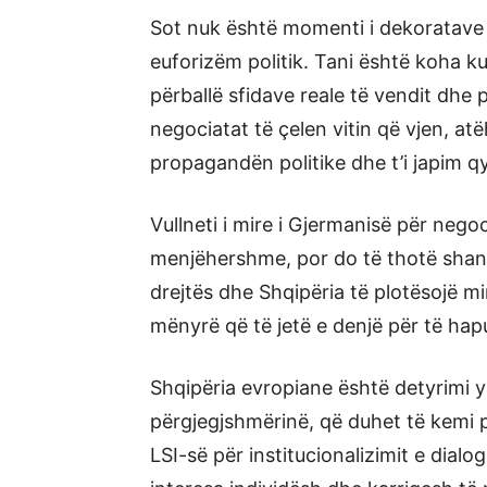
Sot nuk është momenti i dekoratave 
euforizëm politik. Tani është koha ku
përballë sfidave reale të vendit dhe
negociatat të çelen vitin që vjen, at
propagandën politike dhe t’i japim q
Vullneti i mire i Gjermanisë për negoc
menjëhershme, por do të thotë shans
drejtës dhe Shqipëria të plotësojë 
mënyrë që të jetë e denjë për të ha
Shqipëria evropiane është detyrimi y
përgjegjshmërinë, që duhet të kemi 
LSI-së për institucionalizimit e dial