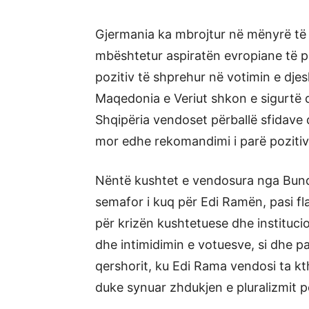
Gjermania ka mbrojtur në mënyrë të
mbështetur aspiratën evropiane të po
pozitiv të shprehur në votimin e dje
Maqedonia e Veriut shkon e sigurtë 
Shqipëria vendoset përballë sfidave 
mor edhe rekomandimi i parë pozitiv
Nëntë kushtet e vendosura nga Bund
semafor i kuq për Edi Ramën, pasi fla
për krizën kushtetuese dhe instituc
dhe intimidimin e votuesve, si dhe p
qershorit, ku Edi Rama vendosi ta kt
duke synuar zhdukjen e pluralizmit po