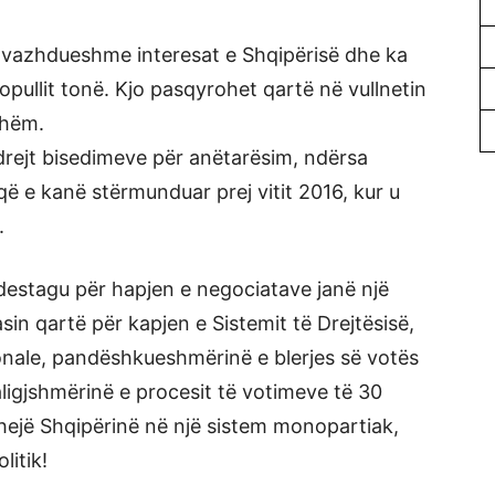
 vazhdueshme interesat e Shqipërisë dhe ka
pullit tonë. Kjo pasqyrohet qartë në vullnetin
shëm.
drejt bisedimeve për anëtarësim, ndërsa
që e kanë stërmunduar prej vitit 2016, kur u
.
estagu për hapjen e negociatave janë një
sin qartë për kapjen e Sistemit të Drejtësisë,
ionale, pandëshkueshmërinë e blerjes së votës
aligjshmërinë e procesit të votimeve të 30
hejë Shqipërinë në një sistem monopartiak,
litik!