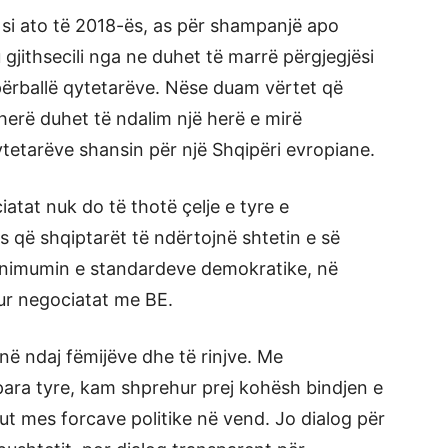
si ato të 2018-ës, as për shampanjë apo
 gjithsecili nga ne duhet të marrë përgjegjësi
 përballë qytetarëve. Nëse duam vërtet që
ëherë duhet të ndalim një herë e mirë
ytetarëve shansin për një Shqipëri evropiane.
iatat nuk do të thotë çelje e tyre e
 që shqiptarët të ndërtojnë shtetin e së
minimumin e standardeve demokratike, në
pur negociatat me BE.
në ndaj fëmijëve dhe të rinjve. Me
para tyre, kam shprehur prej kohësh bindjen e
ogut mes forcave politike në vend. Jo dialog për