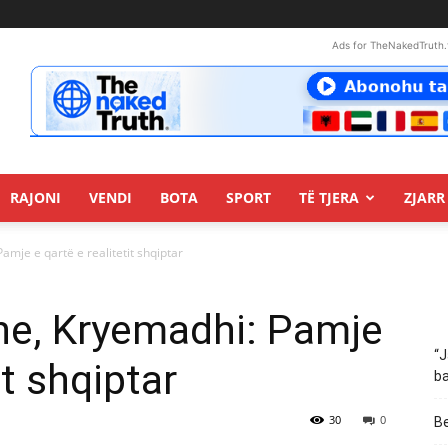
Ads for TheNakedTruth.
RAJONI
VENDI
BOTA
SPORT
TË TJERA
ZJARR 
mje e qartë e realitetit shqiptar
ne, Kryemadhi: Pamje
“J
it shqiptar
ba
30
0
Be