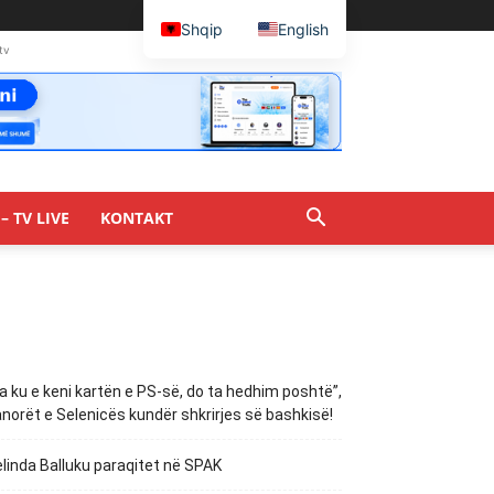
Shqip
English
tv
– TV LIVE
KONTAKT
a ku e keni kartën e PS-së, do ta hedhim poshtë”,
norët e Selenicës kundër shkrirjes së bashkisë!
linda Balluku paraqitet në SPAK