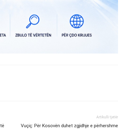
Artikulli tjetër
 të
Vuçiç: Për Kosovën duhet zgjidhje e përhershme