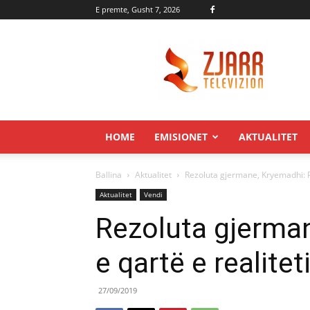
E premte, Gusht 7, 2026
Zjarr.tv
HOME
EMISIONET
AKTUALITET
Ballina
Aktualitet
Rezoluta gjermane, Kryemadhi: Pa
Aktualitet
Vendi
Rezoluta gjerma
e qartë e realitet
27/09/2019