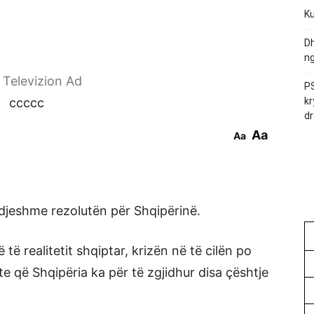
Ku
Dh
ng
r Televizion Ad
PS
ccccc
kr
dr
Aa
Aa
djeshme rezolutën për Shqipërinë.
 të realitetit shqiptar, krizën në të cilën po
e që Shqipëria ka për të zgjidhur disa çështje