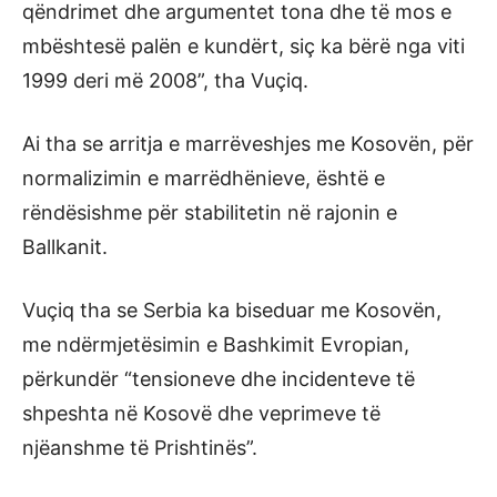
qëndrimet dhe argumentet tona dhe të mos e
mbështesë palën e kundërt, siç ka bërë nga viti
1999 deri më 2008”, tha Vuçiq.
Ai tha se arritja e marrëveshjes me Kosovën, për
normalizimin e marrëdhënieve, është e
rëndësishme për stabilitetin në rajonin e
Ballkanit.
Vuçiq tha se Serbia ka biseduar me Kosovën,
me ndërmjetësimin e Bashkimit Evropian,
përkundër “tensioneve dhe incidenteve të
shpeshta në Kosovë dhe veprimeve të
njëanshme të Prishtinës”.