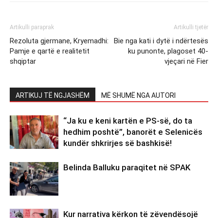
Artikulli paraprak
Artikulli tjetër
Rezoluta gjermane, Kryemadhi:
Bie nga kati i dytë i ndërtesës
Pamje e qartë e realitetit
ku punonte, plagoset 40-
shqiptar
vjeçari në Fier
ARTIKUJ TË NGJASHËM
MË SHUMË NGA AUTORI
“Ja ku e keni kartën e PS-së, do ta
hedhim poshtë”, banorët e Selenicës
kundër shkrirjes së bashkisë!
Belinda Balluku paraqitet në SPAK
Kur narrativa kërkon të zëvendësojë