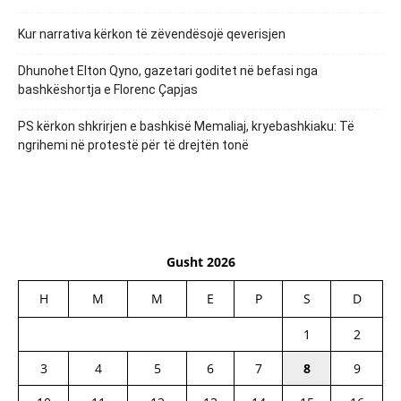
Kur narrativa kërkon të zëvendësojë qeverisjen
Dhunohet Elton Qyno, gazetari goditet në befasi nga
bashkëshortja e Florenc Çapjas
PS kërkon shkrirjen e bashkisë Memaliaj, kryebashkiaku: Të
ngrihemi në protestë për të drejtën tonë
Gusht 2026
H
M
M
E
P
S
D
1
2
3
4
5
6
7
8
9