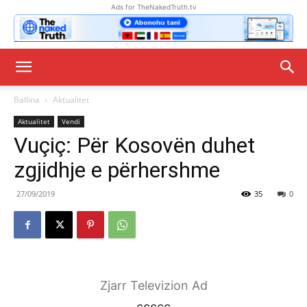
Ads for TheNakedTruth.tv
Ballina
Aktualitet
Aktualitet
Vendi
Vuçiç: Për Kosovën duhet
zgjidhje e përhershme
27/09/2019
35
0
Zjarr Televizion Ad
ccccc