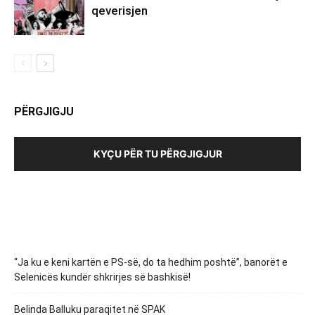
qeverisjen
PËRGJIGJU
KYÇU PËR TU PËRGJIGJUR
“Ja ku e keni kartën e PS-së, do ta hedhim poshtë”, banorët e
Selenicës kundër shkrirjes së bashkisë!
Belinda Balluku paraqitet në SPAK