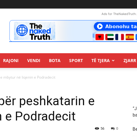
Ads for TheNakedTruth.
RAJONI
VENDI
BOTA
SPORT
TË TJERA
ZJARR 
 e mbytur në liqenin e Podradecit
për peshkatarin e
“J
n e Podradecit
ba
56
0
Be