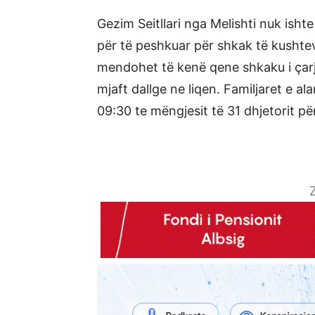
Gezim Seitllari nga Melishti nuk ishte
për të peshkuar për shkak të kushtev
mendohet të kenë qene shkaku i çarjes
mjaft dallge ne liqen. Familjaret e al
09:30 te mëngjesit të 31 dhjetorit pë
Z