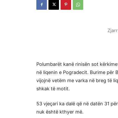
Zjar
Polumbarët kanë rinisën sot kërkimet
në liqenin e Pogradecit. Burime për
vijojnë vetëm me varka në breg të li
shkak të motit.
53 vjeçari ka dalë që në datën 31 pë
nuk është kthyer më.