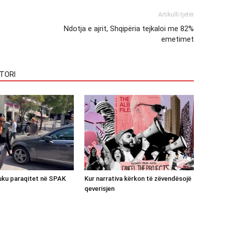
Artikulli tjetër
Ndotja e ajrit, Shqipëria tejkaloi me 82%
emetimet
TORI
luku paraqitet në SPAK
Kur narrativa kërkon të zëvendësojë
qeverisjen