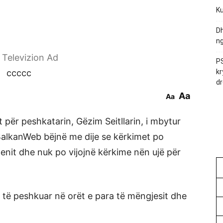
Ku
Dh
ng
r Televizion Ad
PS
ccccc
kr
dr
Aa
Aa
 për peshkatarin, Gëzim Seitllarin, i mbytur
 BalkanWeb bëjnë me dije se kërkimet po
qenit dhe nuk po vijojnë kërkime nën ujë për
r të peshkuar në orët e para të mëngjesit dhe