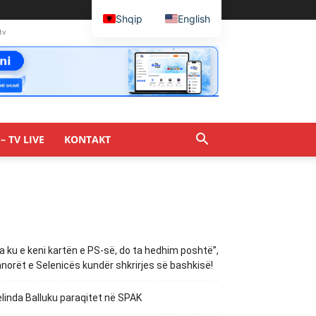
Shqip
English
tv
– TV LIVE
KONTAKT
a ku e keni kartën e PS-së, do ta hedhim poshtë”,
norët e Selenicës kundër shkrirjes së bashkisë!
linda Balluku paraqitet në SPAK