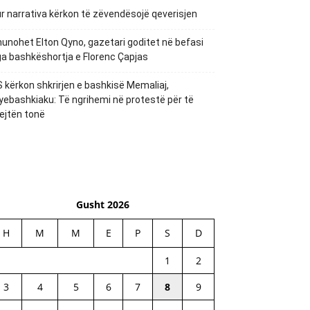
r narrativa kërkon të zëvendësojë qeverisjen
unohet Elton Qyno, gazetari goditet në befasi
a bashkëshortja e Florenc Çapjas
 kërkon shkrirjen e bashkisë Memaliaj,
yebashkiaku: Të ngrihemi në protestë për të
ejtën tonë
Gusht 2026
H
M
M
E
P
S
D
1
2
3
4
5
6
7
8
9