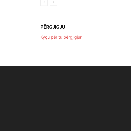
PËRGJIGJU
Kyçu për tu përgjigjur