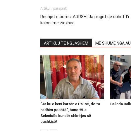
Artikulli paraprak
Reshjet e borës, ARRSH: Ja rrugët që duhet t’i
kaloni me zinxhirë
ARTIKUJ TË NGJASHËM
MË SHUMË NGA AU
“Ja ku e keni kartën e PS-së, do ta
Belinda Bal
hedhim poshtë”, banorët e
Selenicës kundër shkrirjes së
bashkisë!