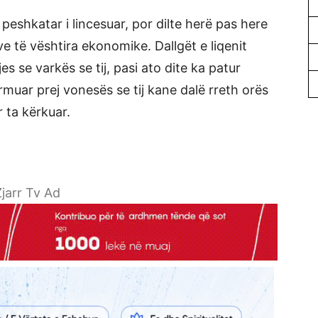
 peshkatar i lincesuar, por dilte herë pas here
e të vështira ekonomike. Dallgët e liqenit
 se varkës se tij, pasi ato dite ka patur
armuar prej vonesës se tij kane dalë rreth orës
r ta kërkuar.
jarr Tv Ad