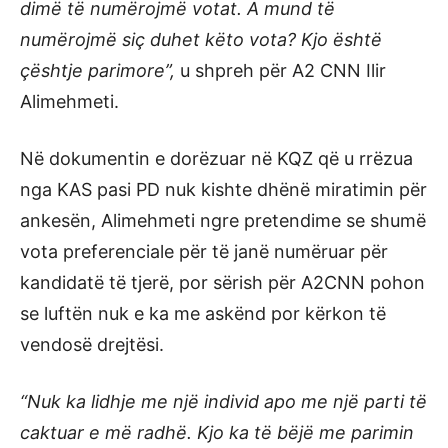
dimë të numërojmë votat. A mund të
numërojmë siç duhet këto vota? Kjo është
çështje parimore”,
u shpreh për A2 CNN Ilir
Alimehmeti.
Në dokumentin e dorëzuar në KQZ që u rrëzua
nga KAS pasi PD nuk kishte dhënë miratimin për
ankesën, Alimehmeti ngre pretendime se shumë
vota preferenciale për të janë numëruar për
kandidatë të tjerë, por sërish për A2CNN pohon
se luftën nuk e ka me askënd por kërkon të
vendosë drejtësi.
“Nuk ka lidhje me një individ apo me një parti të
caktuar e më radhë. Kjo ka të bëjë me parimin