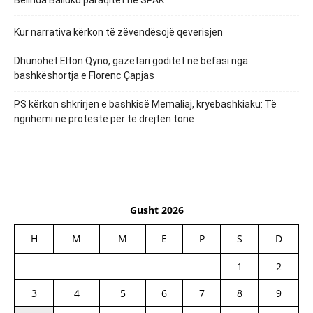
Kur narrativa kërkon të zëvendësojë qeverisjen
Dhunohet Elton Qyno, gazetari goditet në befasi nga
bashkëshortja e Florenc Çapjas
PS kërkon shkrirjen e bashkisë Memaliaj, kryebashkiaku: Të
ngrihemi në protestë për të drejtën tonë
Gusht 2026
H
M
M
E
P
S
D
1
2
3
4
5
6
7
8
9