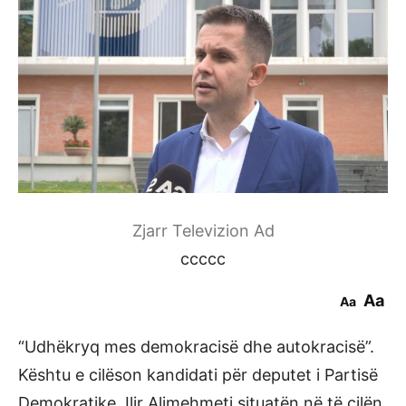
Zjarr Televizion Ad
ccccc
Aa
Aa
“Udhëkryq mes demokracisë dhe autokracisë”.
Kështu e cilëson kandidati për deputet i Partisë
Demokratike, Ilir Alimehmeti situatën në të cilën