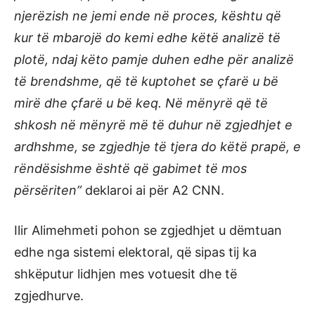
njerëzish ne jemi ende në proces, kështu që
kur të mbarojë do kemi edhe këtë analizë të
plotë, ndaj këto pamje duhen edhe për analizë
të brendshme, që të kuptohet se çfarë u bë
mirë dhe çfarë u bë keq. Në mënyrë që të
shkosh në mënyrë më të duhur në zgjedhjet e
ardhshme, se zgjedhje të tjera do këtë prapë, e
rëndësishme është që gabimet të mos
përsëriten”
deklaroi ai për A2 CNN.
Ilir Alimehmeti pohon se zgjedhjet u dëmtuan
edhe nga sistemi elektoral, që sipas tij ka
shkëputur lidhjen mes votuesit dhe të
zgjedhurve.