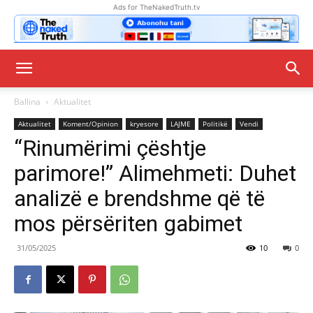
Ads for TheNakedTruth.tv
Ballina
Aktualitet
Aktualitet
Koment/Opinion
kryesore
LAJME
Politikë
Vendi
“Rinumërimi çështje
parimore!” Alimehmeti: Duhet
analizë e brendshme që të
mos përsëriten gabimet
31/05/2025
10
0