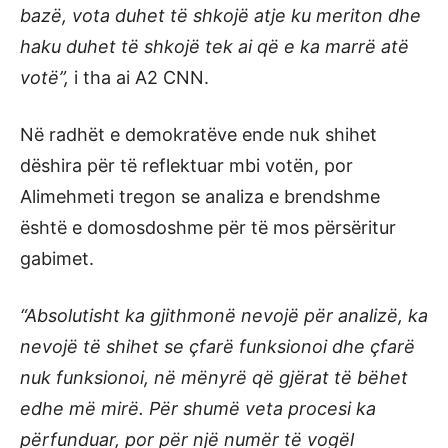
bazë, vota duhet të shkojë atje ku meriton dhe
haku duhet të shkojë tek ai që e ka marrë atë
votë”,
i tha ai A2 CNN.
Në radhët e demokratëve ende nuk shihet
dëshira për të reflektuar mbi votën, por
Alimehmeti tregon se analiza e brendshme
është e domosdoshme për të mos përsëritur
gabimet.
“Absolutisht ka gjithmonë nevojë për analizë, ka
nevojë të shihet se çfarë funksionoi dhe çfarë
nuk funksionoi, në mënyrë që gjërat të bëhet
edhe më mirë. Për shumë veta procesi ka
përfunduar, por për një numër të vogël