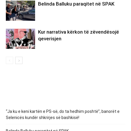
Belinda Balluku paraqitet në SPAK
Kur narrativa kërkon të zëvendësojë
qeverisjen
“Ja ku e keni kartën e PS-së, do ta hedhim poshtë”, banorët e
Selenicës kundër shkrirjes së bashkisë!
Belinda Balluku paraqitet në SPAK