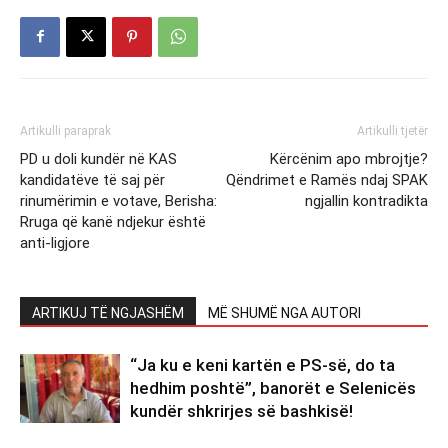
Artikulli paraprak
Artikulli tjetër
PD u doli kundër në KAS
Kërcënim apo mbrojtje?
kandidatëve të saj për
Qëndrimet e Ramës ndaj SPAK
rinumërimin e votave, Berisha:
ngjallin kontradikta
Rruga që kanë ndjekur është
anti-ligjore
ARTIKUJ TË NGJASHËM
MË SHUMË NGA AUTORI
“Ja ku e keni kartën e PS-së, do ta
hedhim poshtë”, banorët e Selenicës
kundër shkrirjes së bashkisë!