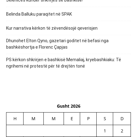
Belinda Balluku paraqitet në SPAK
Kur narrativa kërkon të zëvendësojë qeverisjen
Dhunohet Elton Qyno, gazetari goditet në befasi nga
bashkëshortja e Florenc Çapjas
PS kërkon shkrirjen e bashkisë Memaliaj, kryebashkiaku: Të
ngrihemi në protestë për të drejtën tonë
Gusht 2026
H
M
M
E
P
S
D
1
2