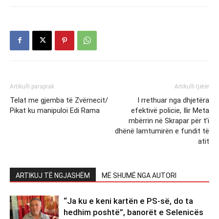
Artikulli paraprak
Artikulli tjetër
Telat me gjemba të Zvërnecit/
I rrethuar nga dhjetëra
Pikat ku manipuloi Edi Rama
efektivë policie, Ilir Meta
mbërrin në Skrapar për t’i
dhënë lamtumirën e fundit të
atit
ARTIKUJ TË NGJASHËM
MË SHUMË NGA AUTORI
“Ja ku e keni kartën e PS-së, do ta
hedhim poshtë”, banorët e Selenicës