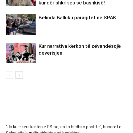
kundër shkrirjes së bashkisë!
Belinda Balluku paraqitet në SPAK
Kur narrativa kërkon të zëvendësojë
qeverisjen
“Ja ku e keni kartën e PS-së, do ta hedhim poshtë”, banorët e
Selenicës kundër shkrirjes së bashkisë!