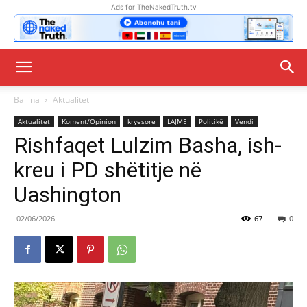
Ads for TheNakedTruth.tv
Ballina
Aktualitet
Aktualitet
Koment/Opinion
kryesore
LAJME
Politikë
Vendi
Rishfaqet Lulzim Basha, ish-
kreu i PD shëtitje në
Uashington
02/06/2026
67
0