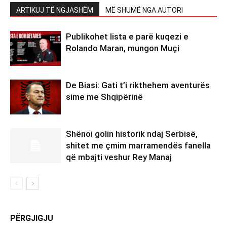
ARTIKUJ TË NGJASHËM
MË SHUMË NGA AUTORI
Publikohet lista e parë kuqezi e
Rolando Maran, mungon Muçi
De Biasi: Gati t’i rikthehem aventurës
sime me Shqipërinë
Shënoi golin historik ndaj Serbisë,
shitet me çmim marramendës fanella
që mbajti veshur Rey Manaj
PËRGJIGJU