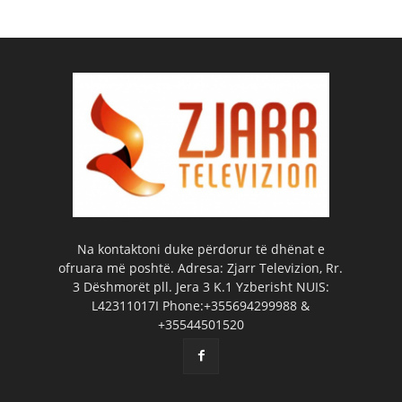
Na kontaktoni duke përdorur të dhënat e
ofruara më poshtë. Adresa: Zjarr Televizion, Rr.
3 Dëshmorët pll. Jera 3 K.1 Yzberisht NUIS:
L42311017I Phone:+355694299988 &
+35544501520