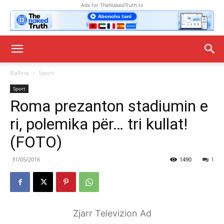
Ads for TheNakedTruth.tv
Ballina
Sport
Sport
Roma prezanton stadiumin e
ri, polemika për… tri kullat!
(FOTO)
31/05/2016
1490
1
Zjarr Televizion Ad