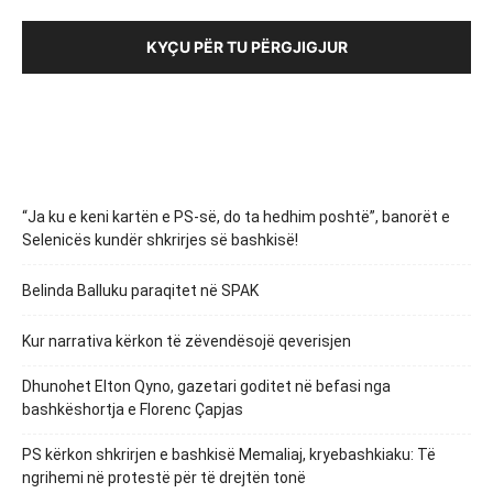
KYÇU PËR TU PËRGJIGJUR
“Ja ku e keni kartën e PS-së, do ta hedhim poshtë”, banorët e
Selenicës kundër shkrirjes së bashkisë!
Belinda Balluku paraqitet në SPAK
Kur narrativa kërkon të zëvendësojë qeverisjen
Dhunohet Elton Qyno, gazetari goditet në befasi nga
bashkëshortja e Florenc Çapjas
PS kërkon shkrirjen e bashkisë Memaliaj, kryebashkiaku: Të
ngrihemi në protestë për të drejtën tonë