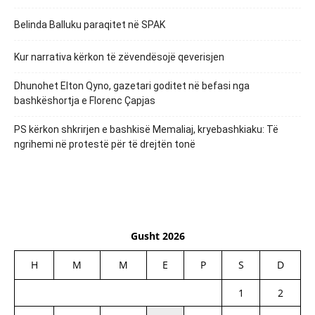
Belinda Balluku paraqitet në SPAK
Kur narrativa kërkon të zëvendësojë qeverisjen
Dhunohet Elton Qyno, gazetari goditet në befasi nga
bashkëshortja e Florenc Çapjas
PS kërkon shkrirjen e bashkisë Memaliaj, kryebashkiaku: Të
ngrihemi në protestë për të drejtën tonë
Gusht 2026
H
M
M
E
P
S
D
1
2