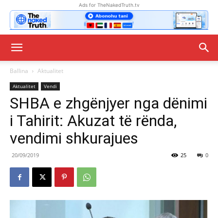
Ads for TheNakedTruth.tv
Ballina
Aktualitet
Aktualitet
Vendi
SHBA e zhgënjyer nga dënimi
i Tahirit: Akuzat të rënda,
vendimi shkurajues
20/09/2019
25
0