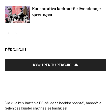
Kur narrativa kërkon të zëvendësojë
qeverisjen
PËRGJIGJU
KYÇU PËR TU PËRGJIGJUR
“Ja ku e keni kartën e PS-së, do ta hedhim poshtë”, banorët e
Selenicës kundër shkrirjes së bashkisë!