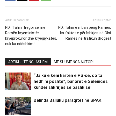
Artikulli paraprak
Artikulli tjetër
PD: ‘Tahiri’ tregoi se me
PD: Tahiri e mban peng Ramën,
Ramën kryeministër,
ka faktet e përfshirjes së Olsi
kryeprokuror dhe kryegjykatës,
Ramës në trafikun drogës!
nuk ka ndëshkim!
ARTIKUJ TË NGJASHËM
MË SHUMË NGA AUTORI
“Ja ku e keni kartën e PS-së, do ta
hedhim poshtë”, banorët e Selenicës
kundër shkrirjes së bashkisë!
Belinda Balluku paraqitet në SPAK