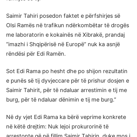
Saimir Tahiri posedon faktet e përfshirjes së
Olsi Ramës në trafikun ndërkombëtar të drogës
me laboratorin e kokainës në Xibrakë, prandaj
“imazhi i Shqipërisë në Europë” nuk ka asnjë
rëndësi për Edi Ramën.
Sot Edi Rama po hesht dhe po shijon rezultatin
e punës së tij dyvjeccare për të prishur dosjen e
Saimir Tahirit, për të ndaluar arrestimin e tij me
burg, për të ndaluar dënimin e tij me burg.”
Në dy vjet Edi Rama ka bërë veprime konkrete
në këtë drejtim: Nuk lejoi prokurorinë të
arrestonte që në fillim Saimir Tahirin, duke mos i