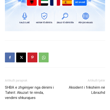
Artikulli paraprak
Artikulli tjetër
SHBA e zhgënjyer nga dënimi i
Aksident i frikshëm në
Tahirit: Akuzat të rënda,
Librazhd
vendimi shkurajues