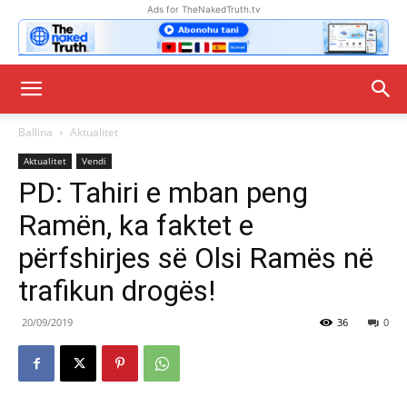
Ads for TheNakedTruth.tv
Ballina
Aktualitet
Aktualitet
Vendi
PD: Tahiri e mban peng
Ramën, ka faktet e
përfshirjes së Olsi Ramës në
trafikun drogës!
20/09/2019
36
0