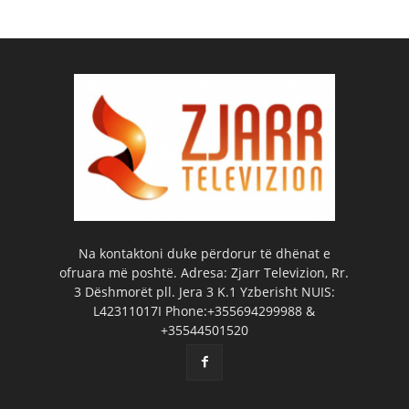
Na kontaktoni duke përdorur të dhënat e
ofruara më poshtë. Adresa: Zjarr Televizion, Rr.
3 Dëshmorët pll. Jera 3 K.1 Yzberisht NUIS:
L42311017I Phone:+355694299988 &
+35544501520