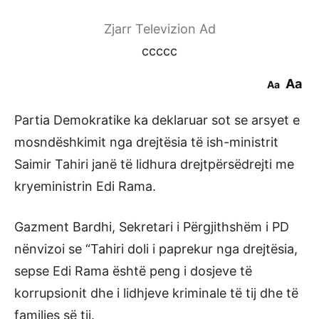
Zjarr Televizion Ad
ccccc
Aa
Aa
Partia Demokratike ka deklaruar sot se arsyet e
mosndëshkimit nga drejtësia të ish-ministrit
Saimir Tahiri janë të lidhura drejtpërsëdrejti me
kryeministrin Edi Rama.
Gazment Bardhi, Sekretari i Përgjithshëm i PD
nënvizoi se “Tahiri doli i paprekur nga drejtësia,
sepse Edi Rama është peng i dosjeve të
korrupsionit dhe i lidhjeve kriminale të tij dhe të
familjes së tij.