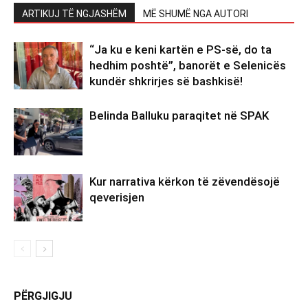
ARTIKUJ TË NGJASHËM
MË SHUMË NGA AUTORI
“Ja ku e keni kartën e PS-së, do ta
hedhim poshtë”, banorët e Selenicës
kundër shkrirjes së bashkisë!
Belinda Balluku paraqitet në SPAK
Kur narrativa kërkon të zëvendësojë
qeverisjen
PËRGJIGJU