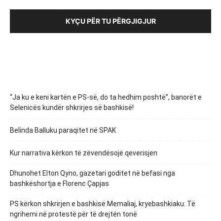
KYÇU PËR TU PËRGJIGJUR
“Ja ku e keni kartën e PS-së, do ta hedhim poshtë”, banorët e
Selenicës kundër shkrirjes së bashkisë!
Belinda Balluku paraqitet në SPAK
Kur narrativa kërkon të zëvendësojë qeverisjen
Dhunohet Elton Qyno, gazetari goditet në befasi nga
bashkëshortja e Florenc Çapjas
PS kërkon shkrirjen e bashkisë Memaliaj, kryebashkiaku: Të
ngrihemi në protestë për të drejtën tonë