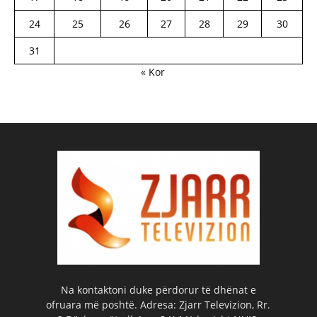
24
25
26
27
28
29
30
31
« Kor
Na kontaktoni duke përdorur të dhënat e
ofruara më poshtë. Adresa: Zjarr Televizion, Rr.