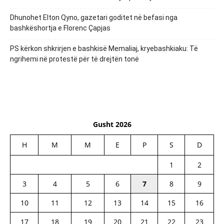
Dhunohet Elton Qyno, gazetari goditet në befasi nga
bashkëshortja e Florenc Çapjas
PS kërkon shkrirjen e bashkisë Memaliaj, kryebashkiaku: Të
ngrihemi në protestë për të drejtën tonë
Gusht 2026
H
M
M
E
P
S
D
1
2
3
4
5
6
7
8
9
10
11
12
13
14
15
16
17
18
19
20
21
22
23