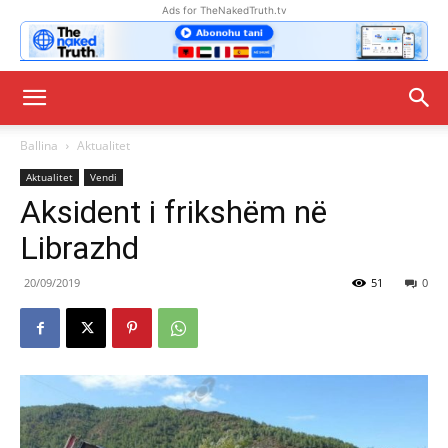
Ads for TheNakedTruth.tv
Ballina
Aktualitet
Aktualitet
Vendi
Aksident i frikshëm në
Librazhd
20/09/2019
51
0