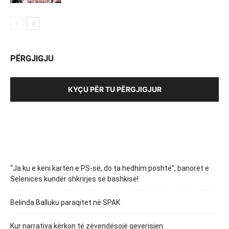
PËRGJIGJU
KYÇU PËR TU PËRGJIGJUR
“Ja ku e keni kartën e PS-së, do ta hedhim poshtë”, banorët e
Selenicës kundër shkrirjes së bashkisë!
Belinda Balluku paraqitet në SPAK
Kur narrativa kërkon të zëvendësojë qeverisjen