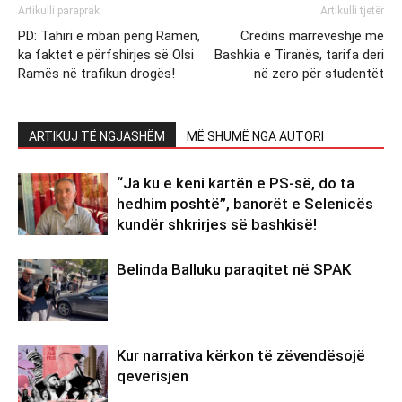
Artikulli paraprak
Artikulli tjetër
PD: Tahiri e mban peng Ramën,
Credins marrëveshje me
ka faktet e përfshirjes së Olsi
Bashkia e Tiranës, tarifa deri
Ramës në trafikun drogës!
në zero për studentët
ARTIKUJ TË NGJASHËM
MË SHUMË NGA AUTORI
“Ja ku e keni kartën e PS-së, do ta
hedhim poshtë”, banorët e Selenicës
kundër shkrirjes së bashkisë!
Belinda Balluku paraqitet në SPAK
Kur narrativa kërkon të zëvendësojë
qeverisjen