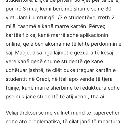
por në 3 muaj kemi bërë më shumë se në 30
vjet. Jam i lumtur që 1/3 e studentëve, rreth 21
mijë, tashmë e kanë marrë kartën. Përveç
kartës fizike, kanë marrë edhe aplikacionin
online, që e bën akoma më të lehtë përdorimin e
saj. Madje, disa nga lajmet e gëzuara të kësaj
vere kanë qenë shumë studentë që kanë
udhëtuar jashtë, të cilët duke treguar kartën e
studentit në Greqi, në Itali apo vende të tjera
fqinjë, kanë marrë shërbime të reduktuara edhe
pse nuk janë studentë të atij vendi’, tha ai.
Veliaj theksoi se me vullnet mund të kapërcehen
edhe ato problematika, të cilat janë të mbartura