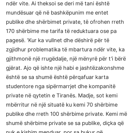
ndër vite. Ai theksoi se deri më tani është
mundësuar që në bashkëpunim me entet
publike dhe shërbimet private, të ofrohen rreth
170 shërbime me tarifa të reduktuara ose pa
pagesë. ‘Kur ka vullnet dhe dëshirë për të
zgjidhur problematika të mbartura ndër vite, ka
gjithmonë një rrugëdalje, një mënyrë për t’i bërë
gjërat. Ajo që ishte një habi e jashtëzakonshme
është se sa shumë është përqafuar karta
studentore nga sipërmarrjet dhe kompanitë
private në qytetin e Tiranës. Madje, sot kemi
mbërritur në një situatë ku kemi 70 shërbime
publike dhe rreth 100 shërbime private. Kemi më
shumë shërbime private se sa publike, diçka që
nuk e kishim menduar, por sa bukur që