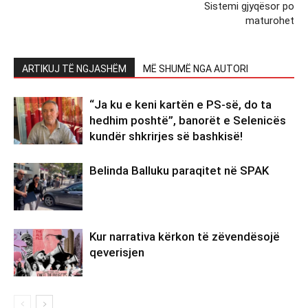
Sistemi gjyqësor po
maturohet
ARTIKUJ TË NGJASHËM
MË SHUMË NGA AUTORI
“Ja ku e keni kartën e PS-së, do ta
hedhim poshtë”, banorët e Selenicës
kundër shkrirjes së bashkisë!
Belinda Balluku paraqitet në SPAK
Kur narrativa kërkon të zëvendësojë
qeverisjen