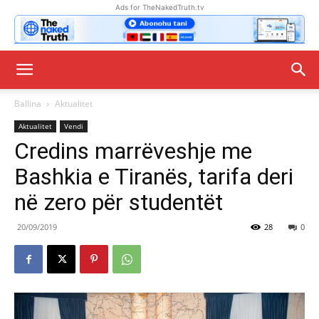
Ads for TheNakedTruth.tv
Ballina
Aktualitet
Aktualitet
Vendi
Credins marrëveshje me
Bashkia e Tiranës, tarifa deri
në zero për studentët
20/09/2019
28
0