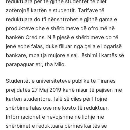
reduktuara për të gjithë studentët të cilët
zotërojnë kartën e studentit. Tarifave të
reduktuara do t’i nënshtrohet e gjithë gama e
produkteve dhe e shërbimeve që ofrojmë në
bankën Credins. Një pjesë e shërbimeve do të
jenë edhe falas, duke filluar nga çelja e llogarisë
bankare, mbajtja mujore e saj, lëshimi i kartës së
parapaguar etj’, tha Milo.
Studentët e universiteteve publike të Tiranës
prej datës 27 Maj 2019 kanë nisur të pajisen me
kartën studentore, falë së cilës përfitojnë
shërbime falas ose me kosto të reduktuar.
Informacionet e nevojshme në lidhje me
shërbimet e reduktuara përmes kartës së