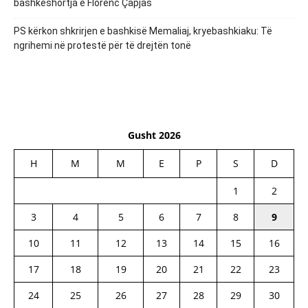
bashkëshortja e Florenc Çapjas
PS kërkon shkrirjen e bashkisë Memaliaj, kryebashkiaku: Të
ngrihemi në protestë për të drejtën tonë
Gusht 2026
H
M
M
E
P
S
D
1
2
3
4
5
6
7
8
9
10
11
12
13
14
15
16
17
18
19
20
21
22
23
24
25
26
27
28
29
30