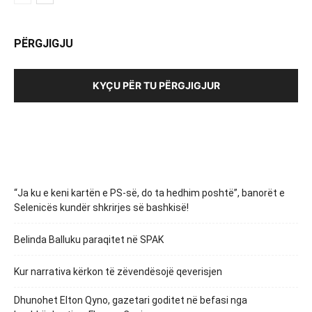
PËRGJIGJU
KYÇU PËR TU PËRGJIGJUR
“Ja ku e keni kartën e PS-së, do ta hedhim poshtë”, banorët e
Selenicës kundër shkrirjes së bashkisë!
Belinda Balluku paraqitet në SPAK
Kur narrativa kërkon të zëvendësojë qeverisjen
Dhunohet Elton Qyno, gazetari goditet në befasi nga