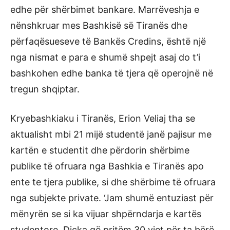
edhe për shërbimet bankare. Marrëveshja e
nënshkruar mes Bashkisë së Tiranës dhe
përfaqësueseve të Bankës Credins, është një
nga nismat e para e shumë shpejt asaj do t’i
bashkohen edhe banka të tjera që operojnë në
tregun shqiptar.
Kryebashkiaku i Tiranës, Erion Veliaj tha se
aktualisht mbi 21 mijë studentë janë pajisur me
kartën e studentit dhe përdorin shërbime
publike të ofruara nga Bashkia e Tiranës apo
ente te tjera publike, si dhe shërbime të ofruara
nga subjekte private. ‘Jam shumë entuziast për
mënyrën se si ka vijuar shpërndarja e kartës
studentore. Diçka që pritëm 30 vjet për ta bërë,