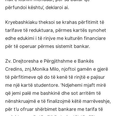
përfundoi kështu’, deklaroi ai.
Kryebashkiaku theksoi se krahas përfitimit të
tarifave të reduktuara, përmes kartës synohet
edhe edukimi i të rinjve me kulturën financiare
për të operuar përmes sistemit bankar.
Zv. Drejtoresha e Përgjithshme e Bankës
Credins, znj.Monika Milo, njoftoi gamën e gjerë
të përfitimeve që do të kenë të rinjtë e pajisur
me një kartë studentore. ‘Ndjehemi mjaft mirë
që jemi palë me bashkinë dhe sot arritëm të
nënshkruajmë e të finalizojmë këtë marrëveshje,
për t’u ofruar shërbimet bankare me tarifa të