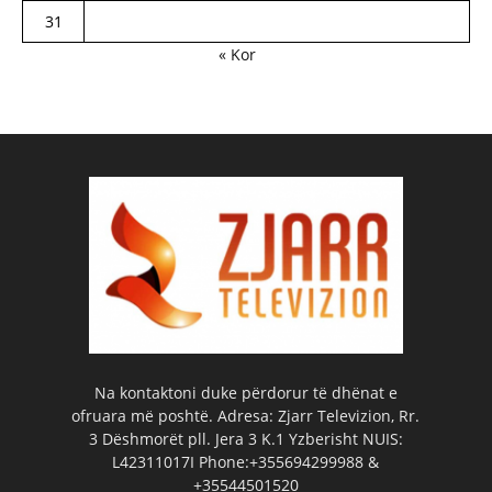
31
« Kor
Na kontaktoni duke përdorur të dhënat e
ofruara më poshtë. Adresa: Zjarr Televizion, Rr.
3 Dëshmorët pll. Jera 3 K.1 Yzberisht NUIS:
L42311017I Phone:+355694299988 &
+35544501520