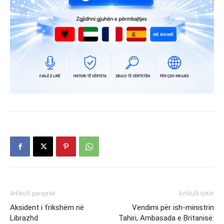
Artikulli paraprak
Artikulli tjetër
Aksident i frikshëm në
Vendimi për ish-ministrin
Librazhd
Tahiri, Ambasada e Britanisë: