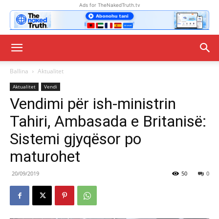
Ads for TheNakedTruth.tv
Ballina
Aktualitet
Aktualitet
Vendi
Vendimi për ish-ministrin
Tahiri, Ambasada e Britanisë:
Sistemi gjyqësor po
maturohet
20/09/2019
50
0