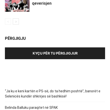
qeverisjen
PËRGJIGJU
KYÇU PËR TU PËRGJIGJUR
“Ja ku e keni kartën e PS-së, do ta hedhim poshtë”, banorët e
Selenicës kundër shkrirjes së bashkisë!
Belinda Balluku paraqitet në SPAK