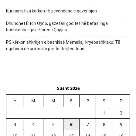
Kur narrativa kërkon të zëvendësojë qeverisjen
Dhunohet Elton Qyno, gazetari goditet në befasi nga
bashkëshortja e Florenc Çapjas
PS kërkon shkrirjen e bashkisë Memaliaj, kryebashkiaku: Të
ngrihemi në protestë për të drejtën tonë
Gusht 2026
H
M
M
E
P
S
D
1
2
3
4
5
6
7
8
9
10
11
12
13
14
15
16