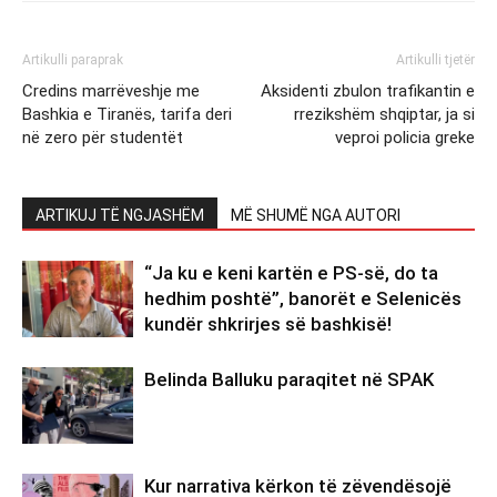
Artikulli paraprak
Artikulli tjetër
Credins marrëveshje me
Aksidenti zbulon trafikantin e
Bashkia e Tiranës, tarifa deri
rrezikshëm shqiptar, ja si
në zero për studentët
veproi policia greke
ARTIKUJ TË NGJASHËM
MË SHUMË NGA AUTORI
“Ja ku e keni kartën e PS-së, do ta
hedhim poshtë”, banorët e Selenicës
kundër shkrirjes së bashkisë!
Belinda Balluku paraqitet në SPAK
Kur narrativa kërkon të zëvendësojë