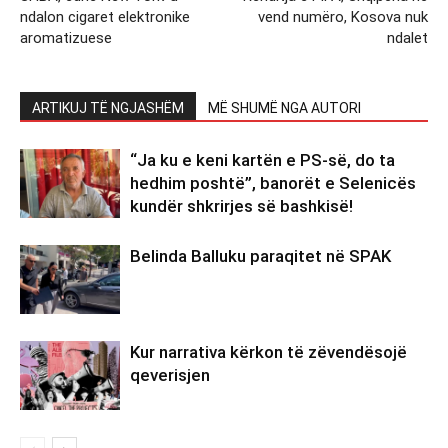
ndalon cigaret elektronike
vend numëro, Kosova nuk
aromatizuese
ndalet
ARTIKUJ TË NGJASHËM
MË SHUMË NGA AUTORI
“Ja ku e keni kartën e PS-së, do ta
hedhim poshtë”, banorët e Selenicës
kundër shkrirjes së bashkisë!
Belinda Balluku paraqitet në SPAK
Kur narrativa kërkon të zëvendësojë
qeverisjen