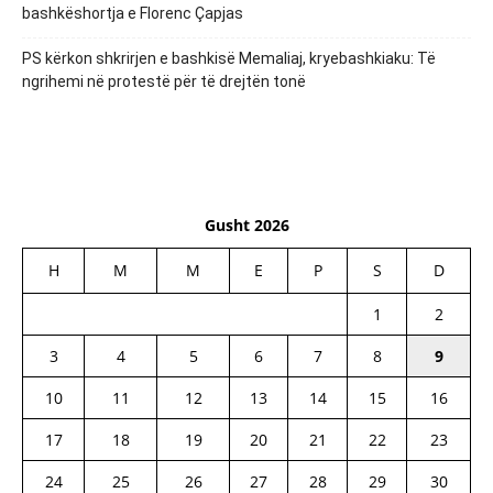
bashkëshortja e Florenc Çapjas
PS kërkon shkrirjen e bashkisë Memaliaj, kryebashkiaku: Të
ngrihemi në protestë për të drejtën tonë
Gusht 2026
H
M
M
E
P
S
D
1
2
3
4
5
6
7
8
9
10
11
12
13
14
15
16
17
18
19
20
21
22
23
24
25
26
27
28
29
30