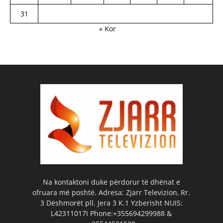
31
« Kor
Na kontaktoni duke përdorur të dhënat e
ofruara më poshtë. Adresa: Zjarr Televizion, Rr.
3 Dëshmorët pll. Jera 3 K.1 Yzberisht NUIS:
L42311017I Phone:+355694299988 &