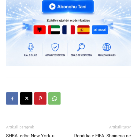
Artikulli paraprak
Artikulli tjetër
SHBA, edhe New York-u
Renditja e FIFA, Shqipëria në