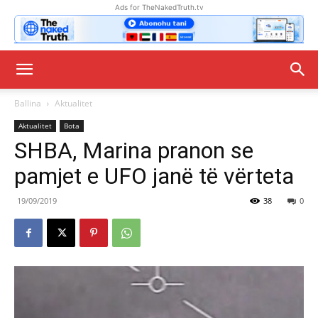
Ads for TheNakedTruth.tv
Ballina
Aktualitet
Aktualitet
Bota
SHBA, Marina pranon se
pamjet e UFO janë të vërteta
19/09/2019
38
0