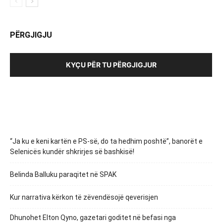
PËRGJIGJU
KYÇU PËR TU PËRGJIGJUR
“Ja ku e keni kartën e PS-së, do ta hedhim poshtë”, banorët e
Selenicës kundër shkrirjes së bashkisë!
Belinda Balluku paraqitet në SPAK
Kur narrativa kërkon të zëvendësojë qeverisjen
Dhunohet Elton Qyno, gazetari goditet në befasi nga