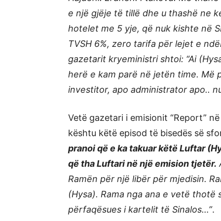
e një gjëje të tillë dhe u thashë ne 
hotelet me 5 yje, që nuk kishte në S
TVSH 6%, zero tarifa për lejet e ndë
gazetarit kryeministri shtoi: “Ai (Hy
herë e kam parë në jetën time. Më 
investitor, apo administrator apo.. nu
Vetë gazetari i emisionit “Report” n
kështu këtë episod të bisedës së s
pranoi që e ka takuar këtë Luftar (
që tha Luftari në një emision tjetër.
A
Ramën për një libër për mjedisin. Ra
(Hysa). Rama nga ana e vetë thotë se
përfaqësues i kartelit të Sinalos…”
.