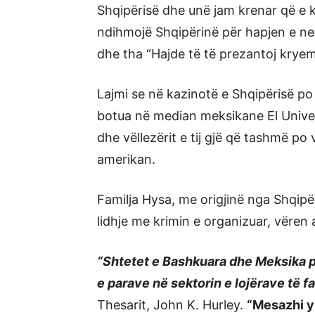
Shqipërisë dhe unë jam krenar që e 
ndihmojë Shqipërinë për hapjen e neg
dhe tha “Hajde të të prezantoj kryem
Lajmi se në kazinotë e Shqipërisë po 
botua në median meksikane El Univer
dhe vëllezërit e tij gjë që tashmë po
amerikan.
Familja Hysa, me origjinë nga Shqipë
lidhje me krimin e organizuar, vëren a
“Shtetet e Bashkuara dhe Meksika p
e parave në sektorin e lojërave të fa
Thesarit, John K. Hurley.
“Mesazhi y