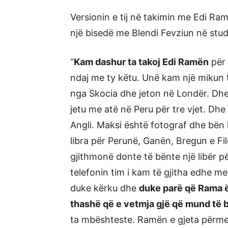
Versionin e tij në takimin me Edi Ra
një bisedë me Blendi Fevziun në stud
“
Kam dashur ta takoj Edi Ramën
për 
ndaj me ty këtu. Unë kam një mikun 
nga Skocia dhe jeton në Londër. Dh
jetu me atë në Peru për tre vjet. Dhe 
Angli. Maksi është fotograf dhe bën l
libra për Perunë, Ganën, Bregun e Fil
gjithmonë donte të bënte një libër 
telefonin tim i kam të gjitha edhe 
duke kërku dhe
duke parë që Rama ës
thashë që e vetmja gjë që mund të bë
ta mbështeste. Ramën e gjeta përmes