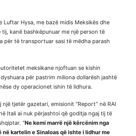
e Luftar Hysa, me bazë midis Meksikës dhe
 tij, kanë bashkëpunuar me një person të
ra për të transportuar sasi të mëdha parash
 autoritetet meksikane njoftuan se kishin
ë dyshuara për pastrim miliona dollarësh jashtë
nëse dy operacionet ishin të lidhura.
jë tjetër gazetari, emisionit “Report” në RAI
ë Itali ai nuk përjashtoi që goditja ngaj tij të
hqiptar. “
Ne kemi marrë një kërcënim nga
në kartelin e Sinaloas që ishte i lidhur me