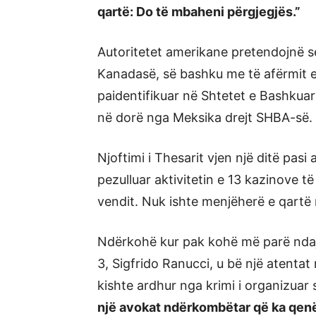
qartë: Do të mbaheni përgjegjës.”
Autoritetet amerikane pretendojnë s
Kanadasë, së bashku me të afërmit e
paidentifikuar në Shtetet e Bashkua
në dorë nga Meksika drejt SHBA-së.
Njoftimi i Thesarit vjen një ditë pasi
pezulluar aktivitetin e 13 kazinove t
vendit. Nuk ishte menjëherë e qartë 
Ndërkohë kur pak kohë më parë ndaj n
3, Sigfrido Ranucci, u bë një atentat n
kishte ardhur nga krimi i organizuar s
një avokat ndërkombëtar që ka qenë 