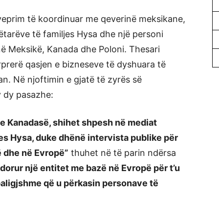
ë veprim të koordinuar me qeverinë meksikane,
tarëve të familjes Hysa dhe një personi
e në Meksikë, Kanada dhe Poloni. Thesari
rprerë qasjen e bizneseve të dyshuara të
an. Në njoftimin e gjatë të zyrës së
y dy pasazhe:
he Kanadasë, shihet shpesh në mediat
ljes Hysa, duke dhënë intervista publike për
kë dhe në Evropë”
thuhet në të parin ndërsa
dorur një entitet me bazë në Evropë për t’u
paligjshme që u përkasin personave të