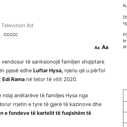
Ku
Dh
ng
r Televizion Ad
ccccc
PS
kr
Aa
dr
Aa
 vendosur të sanksionojë familjen shqiptare
bën pjesë edhe
Luftar Hysa,
njeriu që u përfol
it
Edi Rama
në tetor të vitit 2020.
 ndaj anëtarëve të familjes Hysa nga
rur rrjetin e tyre të gjerë të kazinove dhe
n e fondeve të kartelit të fuqishëm të