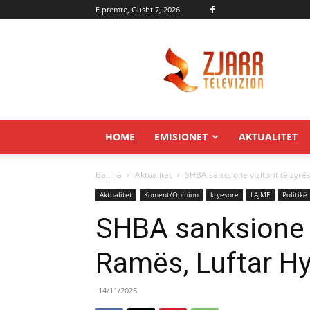
E premte, Gusht 7, 2026
Zjarr.tv
HOME
EMISIONET
AKTUALITET
Ballina
Aktualitet
SHBA sanksione vizitorit të zyrë
Aktualitet
Koment/Opinion
kryesore
LAJME
Politikë
SHBA sanksione vi
Ramës, Luftar H
14/11/2025