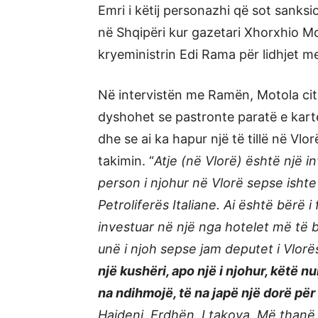
Emri i këtij personazhi që sot sanks
në Shqipëri kur gazetari Xhorxhio Mot
kryeministrin Edi Rama për lidhjet me
Në intervistën me Ramën, Motola ci
dyshohet se pastronte paratë e kart
dhe se ai ka hapur një të tillë në Vlo
takimin. “
Atje (në Vlorë) është një inv
person i njohur në Vlorë sepse ishte
Petroliferës Italiane. Ai është bërë 
investuar në një nga hotelet më të 
unë i njoh sepse jam deputet i Vlor
një kushëri, apo një i njohur, këtë n
na ndihmojë, të na japë një dorë pë
Hajdeni. Erdhën. I takova. Më thanë