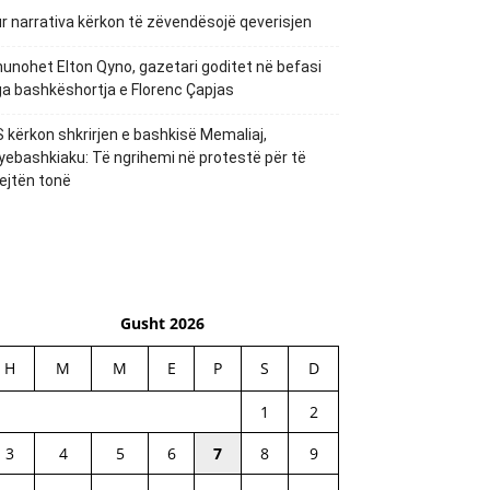
r narrativa kërkon të zëvendësojë qeverisjen
unohet Elton Qyno, gazetari goditet në befasi
a bashkëshortja e Florenc Çapjas
 kërkon shkrirjen e bashkisë Memaliaj,
yebashkiaku: Të ngrihemi në protestë për të
ejtën tonë
Gusht 2026
H
M
M
E
P
S
D
1
2
3
4
5
6
7
8
9