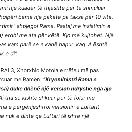
kemi një kuadër të thjeshtë për të stimuluar
hqipëri bëmë një paketë pa taksa për 10 vite,
rtimit” shpjegoi Rama. Pastaj me insistimin e
sa) erdhi me ata për këtë. Kjo më kujtohet. Një
pas kam parë se e kanë hapur. kaq. A është
k e di”.
ë RAI 3, Xhorxhio Motola e rrëfeu më pas
forcuar me Ramën:
“Kryeministri Rama e
Hysa) duke dhënë një version ndryshe nga ajo
i tha se kishte shkuar për të folur me
ma e përgënjeshtroi versionin e Luftarit
 nuk e dinte që Luftari të ishte një