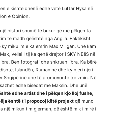
mën e kishte dhënë edhe vetë Luftar Hysa në
ion e Opinion.
një histori shumë të bukur që më pëlqen ta
tim të madh qëështë nga Anglia. Faktikisht
e ky miku im e ka emrin Max Miligan. Unë kam
Mak, vëllai I tij ka qenë drejtor i SKY NEëS në
ibra. Bën fotografi dhe shkruan libra. Ka bërë
dishtë, Islandën, Rumaninë dhe ky njeri njeri
për Shqipërinë dhe të promovonte turizmin. Në
mesazhet edhe bisedat me Maksin. Dhe unë
htë edhe artist dhe i pëlqen kjo lloj fushe,
ja është t’i propozoj këtë projekt
që mund
 një mikun tim gjerman, që është mik i mirë i