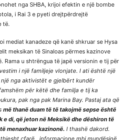
ionohet nga SHBA, krijoi efektin e një bombe
ola, i Rai 3 e pyeti drejtpërdrejtë
 të.
toi mediat kanadeze që kanë shkruar se Hysa
elit meksikan të Sinaloas përmes kazinove
rë. Rama u shtrëngua të japë versionin e tij për
estim i një familjeje vlonjate. I ati është një
 një nga aktivistët e gjelbërt kundër
i famshëm për këtë dhe familja e tij ka
bukura, pak nga pak Marina Bay. Pastaj ata që
ës
më thanë duam të të takojmë sepse është
uk e di, që jeton në Meksikë dhe dëshiron të
r të menaxhuar kazinonë.
I thashë dakord.
 thjesht cfarë.. informacione mbi mundësinë