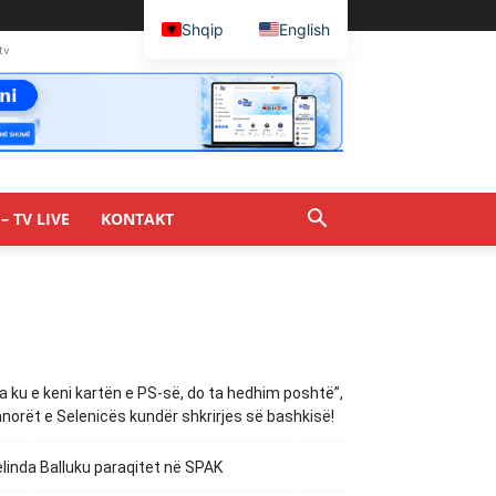
Shqip
English
tv
– TV LIVE
KONTAKT
a ku e keni kartën e PS-së, do ta hedhim poshtë”,
norët e Selenicës kundër shkrirjes së bashkisë!
linda Balluku paraqitet në SPAK