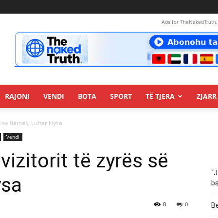
Ads for TheNakedTruth.
RAJONI
VENDI
BOTA
SPORT
TË TJERA
ZJARR 
s së Ramës, Luftar Hysa
Vendi
zitorit të zyrës së
“J
ysa
ba
8
0
Be