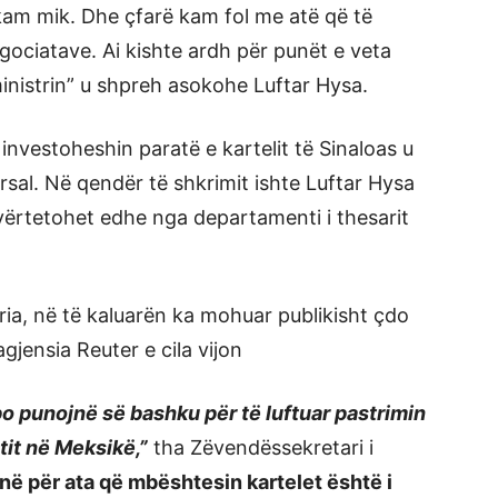
kam mik. Dhe çfarë kam fol me atë që të
ociatave. Ai kishte ardh për punët e veta
inistrin” u shpreh asokohe Luftar Hysa.
investoheshin paratë e kartelit të Sinaloas u
sal. Në qendër të shkrimit ishte Luftar Hysa
 vërtetohet edhe nga departamenti i thesarit
ria, në të kaluarën ka mohuar publikisht çdo
gjensia Reuter e cila vijon
o punojnë së bashku për të luftuar pastrimin
tit në Meksikë,”
tha Zëvendëssekretari i
në për ata që mbështesin kartelet është i