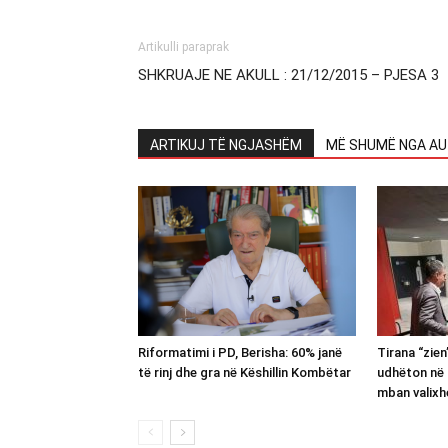
Artikulli paraprak
SHKRUAJE NE AKULL : 21/12/2015 – PJESA 3
ARTIKUJ TË NGJASHËM
MË SHUMË NGA AU
Riformatimi i PD, Berisha: 60% janë
Tirana “zie
të rinj dhe gra në Këshillin Kombëtar
udhëton në 
mban valixh