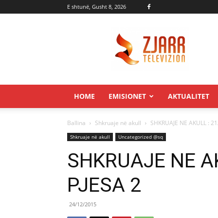
E shtunë, Gusht 8, 2026
Zjarr.tv
HOME
EMISIONET
AKTUALITET
Ballina
Shkruaje në akull
SHKRUAJE NE AKULL : 21
Shkruaje në akull
Uncategorized @sq
SHKRUAJE NE AK
PJESA 2
24/12/2015