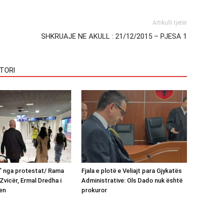
Artikulli tjetër
SHKRUAJE NE AKULL : 21/12/2015 – PJESA 1
TORI
n” nga protestat/ Rama
Fjala e plotë e Veliajt para Gjykatës
Zvicër, Ermal Dredha i
Administrative: Ols Dado nuk është
en
prokuror