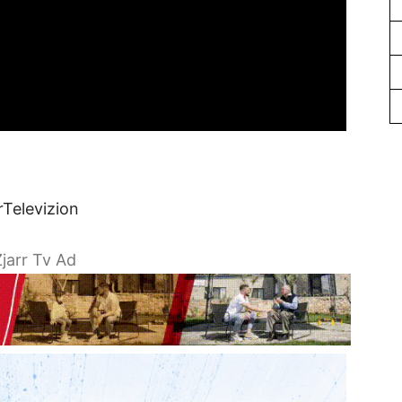
rTelevizion
jarr Tv Ad