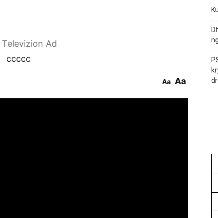
Ku
Dh
ng
r Televizion Ad
ccccc
PS
kr
Aa
dr
Aa