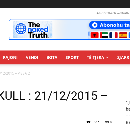
Ads for TheNakedTruth.
RAJONI
VENDI
BOTA
SPORT
TË TJERA
ZJARR 
/12/2015 – PJESA 2
ULL : 21/12/2015 –
“J
ba
1537
0
Be