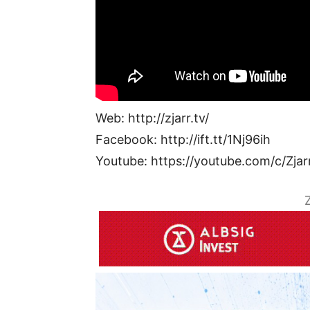
Web: http://zjarr.tv/
Facebook: http://ift.tt/1Nj96ih
Youtube: https://youtube.com/c/Zjar
Z