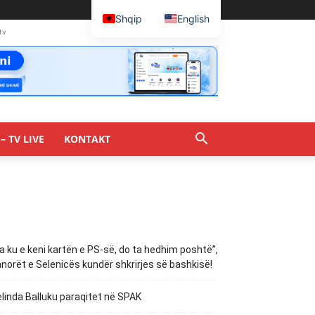
Shqip
English
tv
– TV LIVE
KONTAKT
a ku e keni kartën e PS-së, do ta hedhim poshtë”,
norët e Selenicës kundër shkrirjes së bashkisë!
linda Balluku paraqitet në SPAK