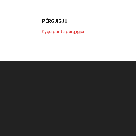
PËRGJIGJU
Kyçu për tu përgjigjur