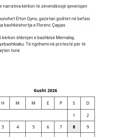
r narrativa kërkon të zëvendësojë qeverisjen
unohet Elton Qyno, gazetari goditet në befasi
a bashkëshortja e Florenc Çapjas
 kërkon shkrirjen e bashkisë Memaliaj,
yebashkiaku: Të ngrihemi në protestë për të
ejtën tonë
Gusht 2026
H
M
M
E
P
S
D
1
2
3
4
5
6
7
8
9