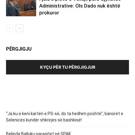
Administrative: Ols Dado nuk është
prokuror
PËRGJIGJU
KYÇU PËR TU PËRGJIGJUR
“Ja ku e keni kartën e PS-së, do ta hedhim poshtë”, banorët e
Selenicës kundër shkrirjes së bashkisë!
Belinda Balluku paraqitet në SPAK