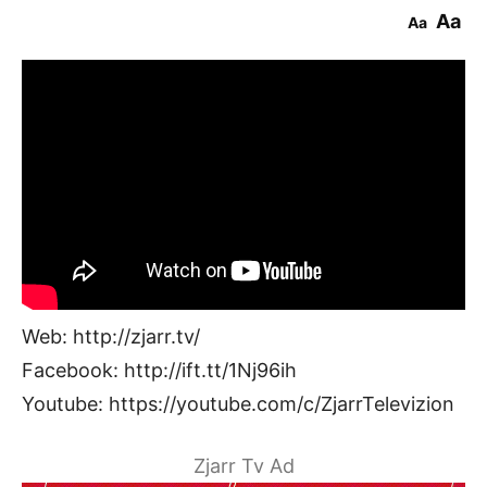
Aa
Aa
Web: http://zjarr.tv/
Facebook: http://ift.tt/1Nj96ih
Youtube: https://youtube.com/c/ZjarrTelevizion
Zjarr Tv Ad