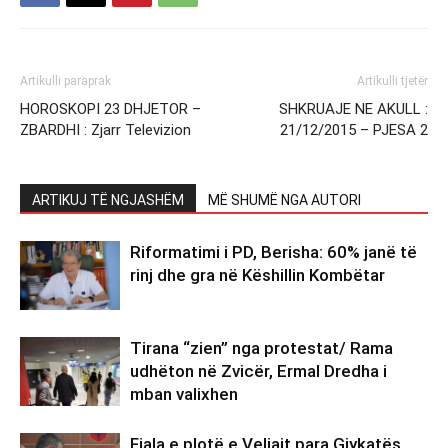
Artikulli paraprak
Artikulli tjetër
HOROSKOPI 23 DHJETOR –
SHKRUAJE NE AKULL :
ZBARDHI : Zjarr Televizion
21/12/2015 – PJESA 2
ARTIKUJ TË NGJASHËM
MË SHUMË NGA AUTORI
Riformatimi i PD, Berisha: 60% janë të
rinj dhe gra në Këshillin Kombëtar
Tirana “zien” nga protestat/ Rama
udhëton në Zvicër, Ermal Dredha i
mban valixhen
Fjala e plotë e Veliajt para Gjykatës