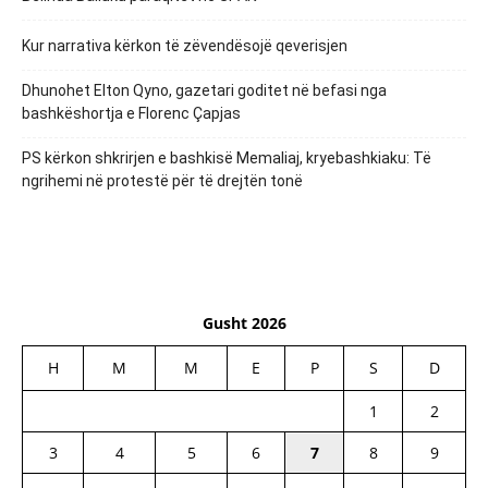
Kur narrativa kërkon të zëvendësojë qeverisjen
Dhunohet Elton Qyno, gazetari goditet në befasi nga
bashkëshortja e Florenc Çapjas
PS kërkon shkrirjen e bashkisë Memaliaj, kryebashkiaku: Të
ngrihemi në protestë për të drejtën tonë
Gusht 2026
H
M
M
E
P
S
D
1
2
3
4
5
6
7
8
9