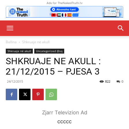
Ads for TheNakedTruth.tv
Ballina
Shkruaje në akull
Shkruaje në akull
Uncategorized @sq
SHKRUAJE NE AKULL :
21/12/2015 – PJESA 3
24/12/2015
822
0
Zjarr Televizion Ad
ccccc