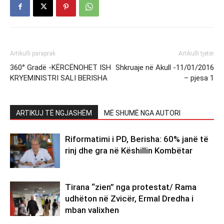
Artikulli paraprak
Artikulli tjetër
360° Gradë -KËRCËNOHET ISH
Shkruaje në Akull -11/01/2016
KRYEMINISTRI SALI BERISHA
– pjesa 1
ARTIKUJ TË NGJASHËM
MË SHUMË NGA AUTORI
Riformatimi i PD, Berisha: 60% janë të
rinj dhe gra në Këshillin Kombëtar
Tirana “zien” nga protestat/ Rama
udhëton në Zvicër, Ermal Dredha i
mban valixhen