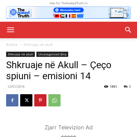
Ads for TheNakedTruth.tv
Ballina
Shkruaje në akull
Shkruaje në akull
Uncategorized @sq
Shkruaje në Akull – Çeço
spiuni – emisioni 14
12/01/2016
1841
0
Zjarr Televizion Ad
ccccc