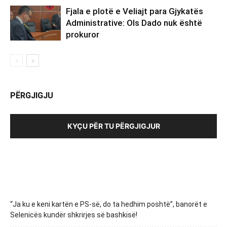
Fjala e plotë e Veliajt para Gjykatës
Administrative: Ols Dado nuk është
prokuror
PËRGJIGJU
KYÇU PËR TU PËRGJIGJUR
“Ja ku e keni kartën e PS-së, do ta hedhim poshtë”, banorët e
Selenicës kundër shkrirjes së bashkisë!