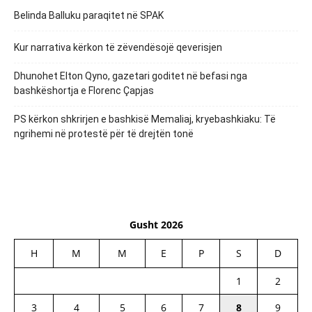
Belinda Balluku paraqitet në SPAK
Kur narrativa kërkon të zëvendësojë qeverisjen
Dhunohet Elton Qyno, gazetari goditet në befasi nga
bashkëshortja e Florenc Çapjas
PS kërkon shkrirjen e bashkisë Memaliaj, kryebashkiaku: Të
ngrihemi në protestë për të drejtën tonë
Gusht 2026
H
M
M
E
P
S
D
1
2
3
4
5
6
7
8
9