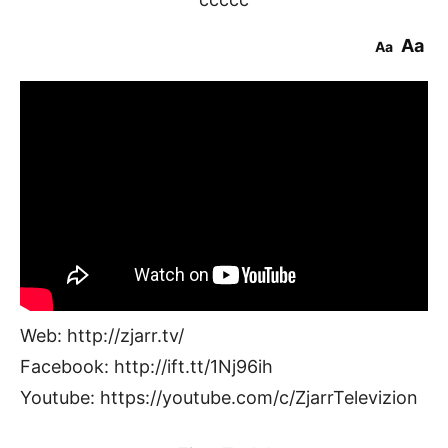
Aa
Aa
Web: http://zjarr.tv/
Facebook: http://ift.tt/1Nj96ih
Youtube: https://youtube.com/c/ZjarrTelevizion