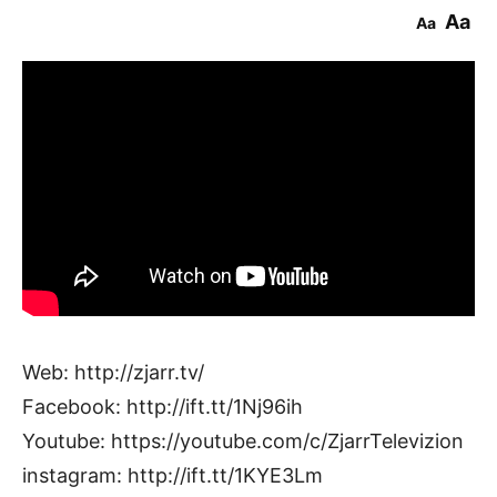
Aa
Aa
Web: http://zjarr.tv/
Facebook: http://ift.tt/1Nj96ih
Youtube: https://youtube.com/c/ZjarrTelevizion
instagram: http://ift.tt/1KYE3Lm