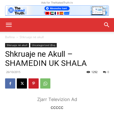
Ads for TheNakedTruth.tv
Ballina
Shkruaje në akull
Shkruaje në akull
Uncategorized @sq
Shkruaje ne Akull –
SHAMEDIN UK SHALA
26/10/2015
1292
0
Zjarr Televizion Ad
ccccc