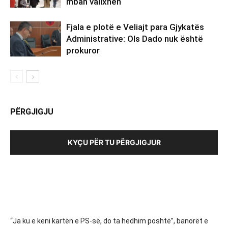
mban valixhen
Fjala e plotë e Veliajt para Gjykatës
Administrative: Ols Dado nuk është
prokuror
PËRGJIGJU
KYÇU PËR TU PËRGJIGJUR
“Ja ku e keni kartën e PS-së, do ta hedhim poshtë”, banorët e