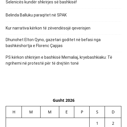
Selenicës kundër shkrirjes së bashkisë!
Belinda Balluku paraqitet në SPAK
Kur narrativa kërkon të zëvendësojë qeverisjen
Dhunohet Elton Qyno, gazetari goditet në befasi nga
bashkëshortja e Florenc Çapjas
PS kërkon shkrirjen e bashkisë Memaliaj, kryebashkiaku: Të
ngrihemi në protestë për të drejtën tonë
Gusht 2026
H
M
M
E
P
S
D
1
2