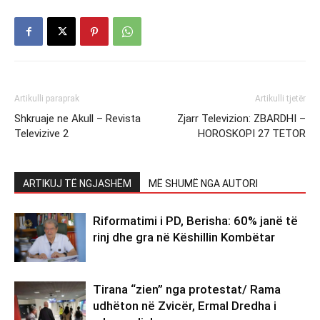
Artikulli paraprak
Artikulli tjetër
Shkruaje ne Akull – Revista
Zjarr Televizion: ZBARDHI –
Televizive 2
HOROSKOPI 27 TETOR
ARTIKUJ TË NGJASHËM
MË SHUMË NGA AUTORI
Riformatimi i PD, Berisha: 60% janë të
rinj dhe gra në Këshillin Kombëtar
Tirana “zien” nga protestat/ Rama
udhëton në Zvicër, Ermal Dredha i