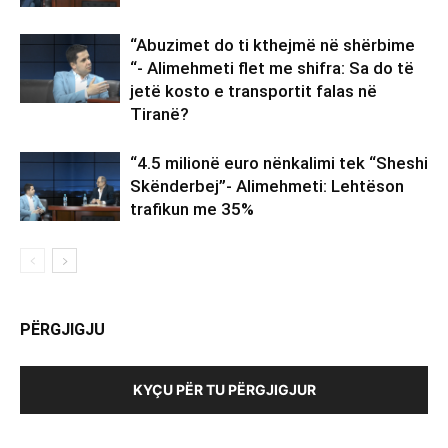
“Abuzimet do ti kthejmë në shërbime
“- Alimehmeti flet me shifra: Sa do të
jetë kosto e transportit falas në
Tiranë?
“4.5 milionë euro nënkalimi tek “Sheshi
Skënderbej”- Alimehmeti: Lehtëson
trafikun me 35%
PËRGJIGJU
KYÇU PËR TU PËRGJIGJUR