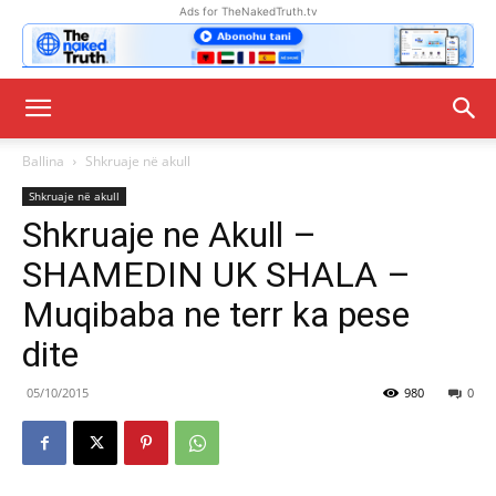
Ads for TheNakedTruth.tv
Ballina
Shkruaje në akull
Shkruaje në akull
Shkruaje ne Akull –
SHAMEDIN UK SHALA –
Muqibaba ne terr ka pese
dite
05/10/2015
980
0