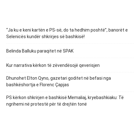
“Ja ku e keni kartën e PS-së, do ta hedhim poshtë”, banorët e
Selenicës kundër shkrirjes së bashkisë!
Belinda Balluku paraqitet në SPAK
Kur narrativa kërkon të zëvendësojë qeverisjen
Dhunohet Elton Qyno, gazetari goditet në befasi nga
bashkëshortja e Florenc Çapjas
PS kërkon shkrirjen e bashkisë Memaliaj, kryebashkiaku: Të
ngrihemi në protestë për të drejtën tonë