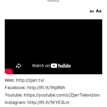
Aa
Aa
Web: http://zjarr.tv/
Facebook: http://ift.tt/1Nj96ih
Youtube: https://youtube.com/c/ZjarrTelevizion
instagram: http://ift.tt/1KYE3Lm