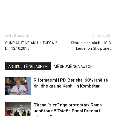
Artikulli paraprak
Artikulli tjetër
SHKRUAJE NE AKULL PJESA 2
Shkruaje ne Akull – ISIS
DT 12.10.2015
kercenon Shqiptaret
ARTIKUJ TË NGJASHËM
MË SHUMË NGA AUTORI
Riformatimi i PD, Berisha: 60% janë të
rinj dhe gra në Këshillin Kombëtar
Tirana “zien” nga protestat/ Rama
udhëton në Zvicër, Ermal Dredha i