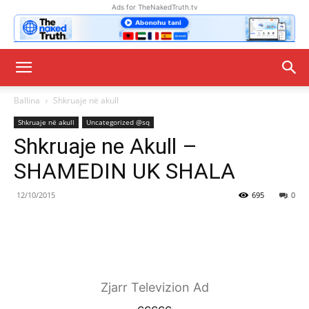
Ads for TheNakedTruth.tv
Ballina
Shkruaje në akull
Shkruaje në akull
Uncategorized @sq
Shkruaje ne Akull –
SHAMEDIN UK SHALA
12/10/2015
695
0
Zjarr Televizion Ad
ccccc