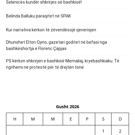
Selenicës kundër shkrirjes së bashkisë!
Belinda Balluku paraqitet në SPAK
Kur narrativa kërkon të zëvendësojë qeverisjen
Dhunohet Elton Qyno, gazetari goditet në befasi nga
bashkëshortja e Florenc Çapjas
PS kërkon shkrirjen e bashkisë Memaliaj, kryebashkiaku: Të
ngrihemi në protestë për të drejtën tonë
Gusht 2026
H
M
M
E
P
S
D
1
2