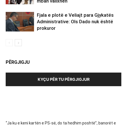
mban valixhen
Fjala e plotë e Veliajt para Gjykatës
Administrative: Ols Dado nuk është
prokuror
PËRGJIGJU
KYÇU PËR TU PËRGJIGJUR
“Ja ku e keni kartën e PS-së, do ta hedhim poshtë”, banorët e