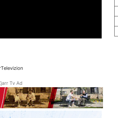
rTelevizion
jarr Tv Ad