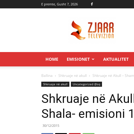
E premte, Gusht 7, 2026
Zjarr.tv
HOME
EMISIONET
AKTUALITET
Ballina
Shkruaje në akull
Shkruaje në Akull – Sham
Shkruaje në akull
Uncategorized @sq
Shkruaje në Aku
Shala- emisioni 
30/12/2015