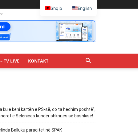
Shqip
English
tv
– TV LIVE
KONTAKT
a ku e keni kartën e PS-së, do ta hedhim poshtë”,
norët e Selenicës kundër shkrirjes së bashkisë!
linda Balluku paraqitet në SPAK