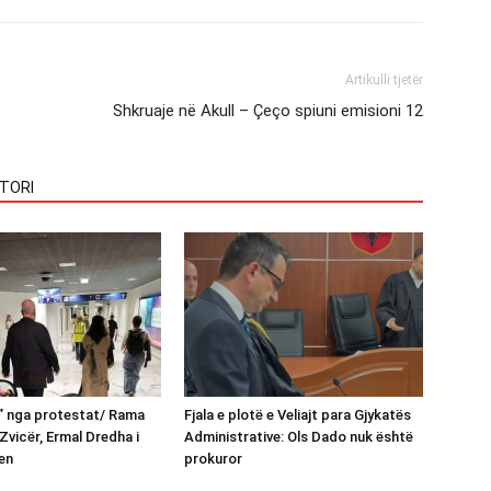
Artikulli tjetër
Shkruaje në Akull – Çeço spiuni emisioni 12
TORI
n” nga protestat/ Rama
Fjala e plotë e Veliajt para Gjykatës
Zvicër, Ermal Dredha i
Administrative: Ols Dado nuk është
en
prokuror