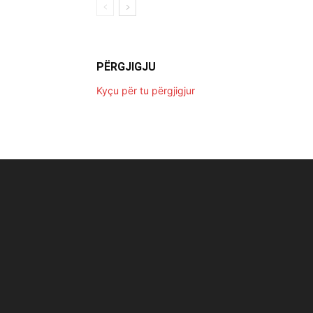
PËRGJIGJU
Kyçu për tu përgjigjur