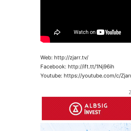
Web: http://zjarr.tv/
Facebook: http://ift.tt/1Nj96ih
Youtube: https://youtube.com/c/Zjar
Z