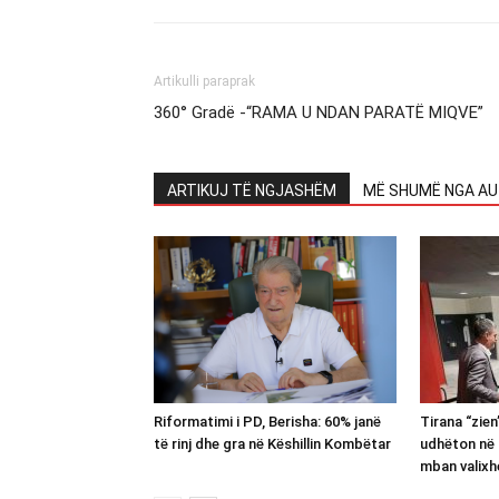
Artikulli paraprak
360° Gradë -“RAMA U NDAN PARATË MIQVE”
ARTIKUJ TË NGJASHËM
MË SHUMË NGA AU
Riformatimi i PD, Berisha: 60% janë
Tirana “zie
të rinj dhe gra në Këshillin Kombëtar
udhëton në 
mban valixh