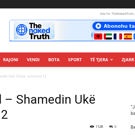
Ads for TheNakedTruth.
RAJONI
VENDI
BOTA
SPORT
TË TJERA
ZJARR 
edin Ukë Shala- emisioni 12
ll – Shamedin Ukë
“J
12
ba
1128
0
Be