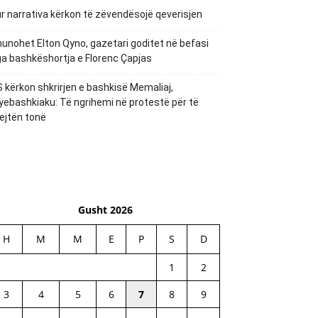
r narrativa kërkon të zëvendësojë qeverisjen
unohet Elton Qyno, gazetari goditet në befasi
a bashkëshortja e Florenc Çapjas
 kërkon shkrirjen e bashkisë Memaliaj,
yebashkiaku: Të ngrihemi në protestë për të
ejtën tonë
Gusht 2026
H
M
M
E
P
S
D
1
2
3
4
5
6
7
8
9