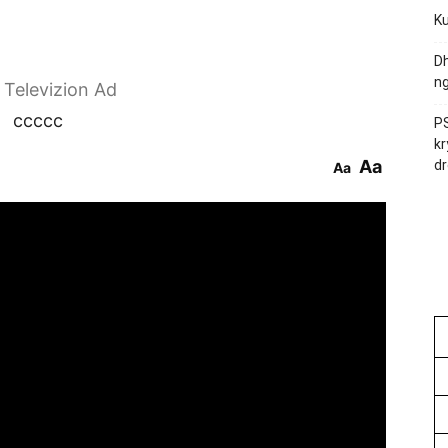
Ku
Dh
ng
r Televizion Ad
ccccc
PS
kr
Aa
dr
Aa