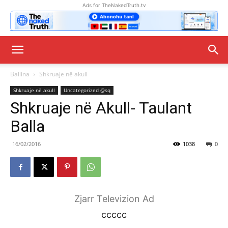
Ads for TheNakedTruth.tv
Ballina
Shkruaje në akull
Shkruaje në akull
Uncategorized @sq
Shkruaje në Akull- Taulant
Balla
16/02/2016
1038
0
Zjarr Televizion Ad
ccccc