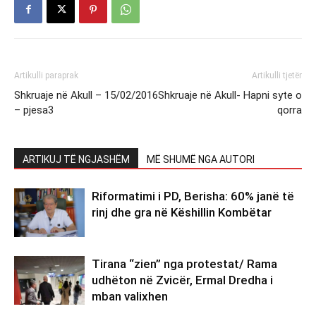
Artikulli paraprak
Artikulli tjetër
Shkruaje në Akull – 15/02/2016
Shkruaje në Akull- Hapni syte o
– pjesa3
qorra
ARTIKUJ TË NGJASHËM
MË SHUMË NGA AUTORI
Riformatimi i PD, Berisha: 60% janë të
rinj dhe gra në Këshillin Kombëtar
Tirana “zien” nga protestat/ Rama
udhëton në Zvicër, Ermal Dredha i
mban valixhen