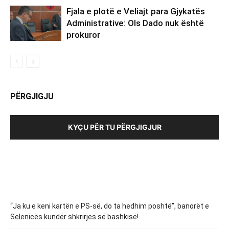
Fjala e plotë e Veliajt para Gjykatës
Administrative: Ols Dado nuk është
prokuror
PËRGJIGJU
KYÇU PËR TU PËRGJIGJUR
“Ja ku e keni kartën e PS-së, do ta hedhim poshtë”, banorët e
Selenicës kundër shkrirjes së bashkisë!