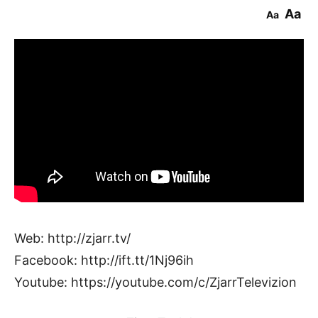
Aa
Aa
Web: http://zjarr.tv/
Facebook: http://ift.tt/1Nj96ih
Youtube: https://youtube.com/c/ZjarrTelevizion