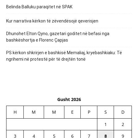
Belinda Balluku paraqitet në SPAK
Kur narrativa kërkon të zëvendësojë qeverisjen
Dhunohet Elton Qyno, gazetari goditet në befasi nga
bashkëshortja e Florenc Çapjas
PS kërkon shkrirjen e bashkisë Memaliaj, kryebashkiaku: Të
ngrihemi në protestë për të drejtën tonë
Gusht 2026
H
M
M
E
P
S
D
1
2
3
4
5
6
7
8
9