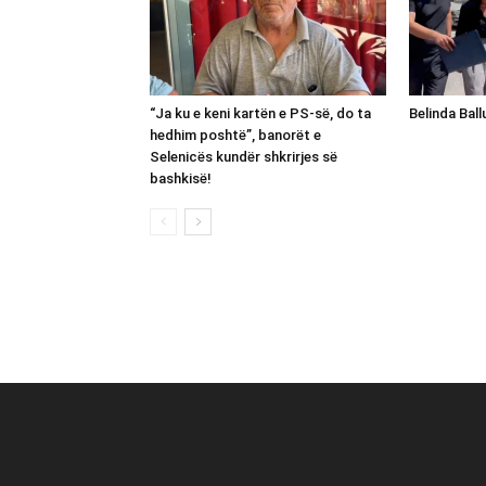
“Ja ku e keni kartën e PS-së, do ta
Belinda Bal
hedhim poshtë”, banorët e
Selenicës kundër shkrirjes së
bashkisë!