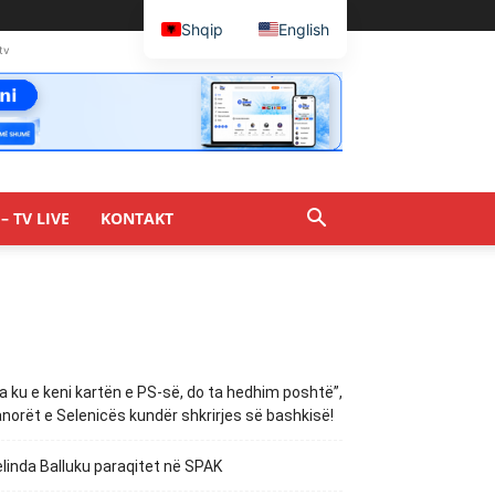
Shqip
English
tv
– TV LIVE
KONTAKT
a ku e keni kartën e PS-së, do ta hedhim poshtë”,
norët e Selenicës kundër shkrirjes së bashkisë!
linda Balluku paraqitet në SPAK