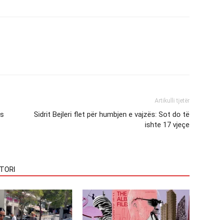
Artikulli tjetër
ts
Sidrit Bejleri flet për humbjen e vajzës: Sot do të
ishte 17 vjeçe
TORI