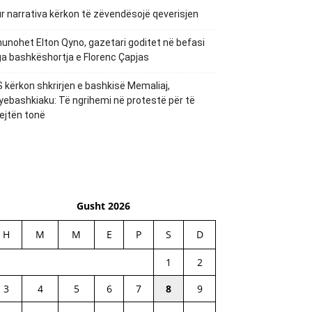
r narrativa kërkon të zëvendësojë qeverisjen
unohet Elton Qyno, gazetari goditet në befasi
a bashkëshortja e Florenc Çapjas
 kërkon shkrirjen e bashkisë Memaliaj,
yebashkiaku: Të ngrihemi në protestë për të
ejtën tonë
Gusht 2026
H
M
M
E
P
S
D
1
2
3
4
5
6
7
8
9