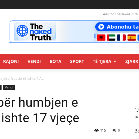
Ads for TheNakedTruth.
RAJONI
VENDI
BOTA
SPORT
TË TJERA
ZJARR 
ajzës: Sot do të ishte 17...
Vendi
t për humbjen e
“J
 ishte 17 vjeçe
ba
115
0
Be