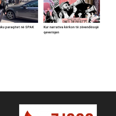
luku paraqitet në SPAK
Kur narrativa kërkon të zëvendësojë
qeverisjen