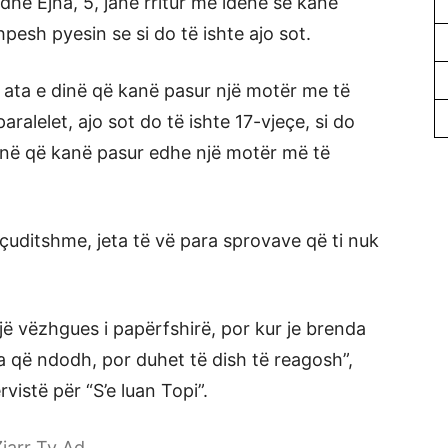
, dhe Ejna, 5, janë rritur me idenë se kanë
esh pyesin se si do të ishte ajo sot.
, ata e dinë që kanë pasur një motër me të
alelet, ajo sot do të ishte 17-vjeçe, si do
idenë që kanë pasur edhe një motër më të
çuditshme, jeta të vë para sprovave që ti nuk
ë vëzhgues i papërfshirë, por kur je brenda
 që ndodh, por duhet të dish të reagosh”,
vistë për “S’e luan Topi”.
jarr Tv Ad