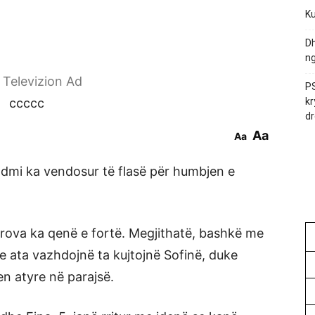
Ku
Dh
ng
r Televizion Ad
PS
ccccc
kr
dr
Aa
Aa
fundmi ka vendosur të flasë për humbjen e
prova ka qenë e fortë. Megjithatë, bashkë me
yre ata vazhdojnë ta kujtojnë Sofinë, duke
en atyre në parajsë.