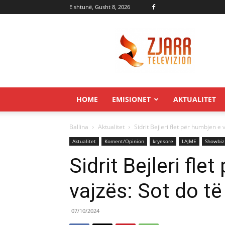
E shtunë, Gusht 8, 2026
Zjarr.tv
HOME
EMISIONET
AKTUALITET
Ballina
Aktualitet
Sidrit Bejleri flet për humbjen e v
Aktualitet
Koment/Opinion
kryesore
LAJME
Showbiz
Sidrit Bejleri fle
vajzës: Sot do të
07/10/2024