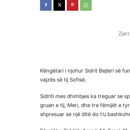
Zjar
Këngëtari i njohur Sidrit Bejleri së 
vajzës së tij Sofisë.
Sidriti mes dhimbjes ka treguar se s
gruan e tij, Meri, dhe tre fëmijët e t
shpresuar se një ditë do t’u bashkoh