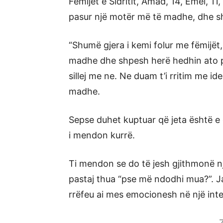
Fëmijët e Sidritit, Amad, 14, Emel, 11
pasur një motër më të madhe, dhe shp
“Shumë gjera i kemi folur me fëmijët
madhe dhe shpesh herë hedhin ato par
sillej me ne. Ne duam t’i rritim me 
madhe.
Sepse duhet kuptuar që jeta është e 
i mendon kurrë.
Ti mendon se do të jesh gjithmonë nj
pastaj thua “pse më ndodhi mua?”. Ja
rrëfeu ai mes emocionesh në një inter
Z