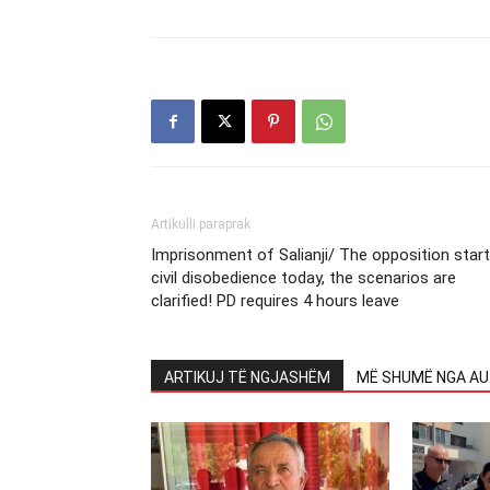
Artikulli paraprak
Imprisonment of Salianji/ The opposition star
civil disobedience today, the scenarios are
clarified! PD requires 4 hours leave
ARTIKUJ TË NGJASHËM
MË SHUMË NGA AU