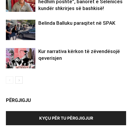
hedhim poshtë”, banorët e Selenicës
kundër shkrirjes së bashkisë!
Belinda Balluku paraqitet në SPAK
Kur narrativa kërkon të zëvendësojë
qeverisjen
PËRGJIGJU
KYÇU PËR TU PËRGJIGJUR