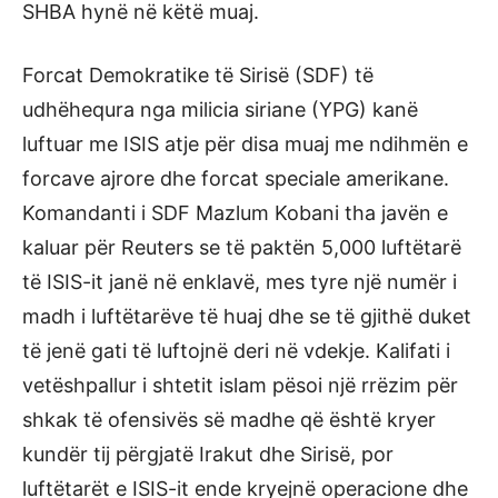
SHBA hynë në këtë muaj.
Forcat Demokratike të Sirisë (SDF) të
udhëhequra nga milicia siriane (YPG) kanë
luftuar me ISIS atje për disa muaj me ndihmën e
forcave ajrore dhe forcat speciale amerikane.
Komandanti i SDF Mazlum Kobani tha javën e
kaluar për Reuters se të paktën 5,000 luftëtarë
të ISIS-it janë në enklavë, mes tyre një numër i
madh i luftëtarëve të huaj dhe se të gjithë duket
të jenë gati të luftojnë deri në vdekje. Kalifati i
vetëshpallur i shtetit islam pësoi një rrëzim për
shkak të ofensivës së madhe që është kryer
kundër tij përgjatë Irakut dhe Sirisë, por
luftëtarët e ISIS-it ende kryejnë operacione dhe