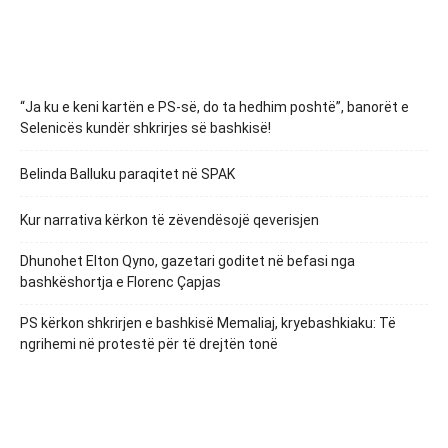
“Ja ku e keni kartën e PS-së, do ta hedhim poshtë”, banorët e
Selenicës kundër shkrirjes së bashkisë!
Belinda Balluku paraqitet në SPAK
Kur narrativa kërkon të zëvendësojë qeverisjen
Dhunohet Elton Qyno, gazetari goditet në befasi nga
bashkëshortja e Florenc Çapjas
PS kërkon shkrirjen e bashkisë Memaliaj, kryebashkiaku: Të
ngrihemi në protestë për të drejtën tonë