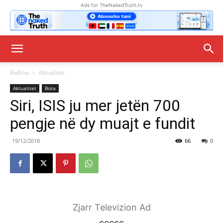
Ads for TheNakedTruth.tv
Ballina
Aktualitet
Aktualitet
Bota
Siri, ISIS ju mer jetën 700
pengje në dy muajt e fundit
19/12/2018
66
0
Zjarr Televizion Ad
ccccc