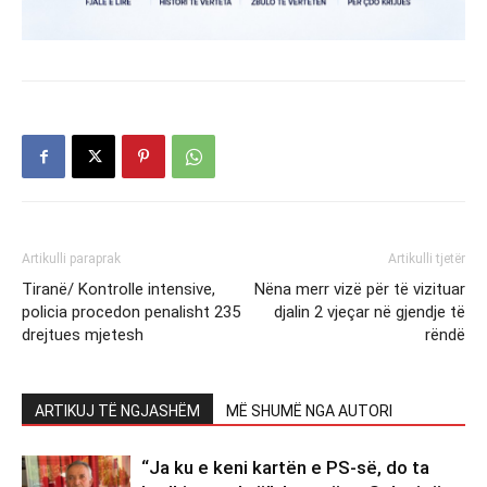
Artikulli paraprak
Artikulli tjetër
Tiranë/ Kontrolle intensive,
Nëna merr vizë për të vizituar
policia procedon penalisht 235
djalin 2 vjeçar në gjendje të
drejtues mjetesh
rëndë
ARTIKUJ TË NGJASHËM
MË SHUMË NGA AUTORI
“Ja ku e keni kartën e PS-së, do ta