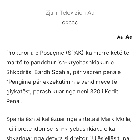
Zjarr Televizion Ad
ccccc
Aa
Aa
Prokuroria e Posaçme (SPAK) ka marrë këtë të
martë të pandehur ish-kryebashkiakun e
Shkodrës, Bardh Spahia, për veprën penale
“Pengime për ekzekutimin e vendimeve të
giykatës”, parashikuar nga neni 320 i Kodit
Penal.
Spahia është kallëzuar nga shtetasi Mark Molla,
i cili pretendon se ish-kryebashkiaku e ka
shkarkuar nga detyra si drejtor i Ujësjellësit, pa