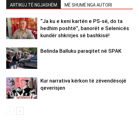
ARTIKUJ TË NGJASHËM
MË SHUMË NGA AUTORI
“Ja ku e keni kartën e PS-së, do ta
hedhim poshtë”, banorët e Selenicës
kundër shkrirjes së bashkisë!
Belinda Balluku paraqitet në SPAK
Kur narrativa kërkon të zëvendësojë
qeverisjen