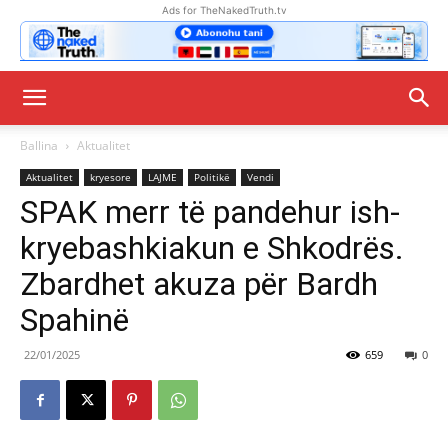
Ads for TheNakedTruth.tv
Ballina
Aktualitet
Aktualitet
kryesore
LAJME
Politikë
Vendi
SPAK merr të pandehur ish-
kryebashkiakun e Shkodrës.
Zbardhet akuza për Bardh
Spahinë
22/01/2025
659
0