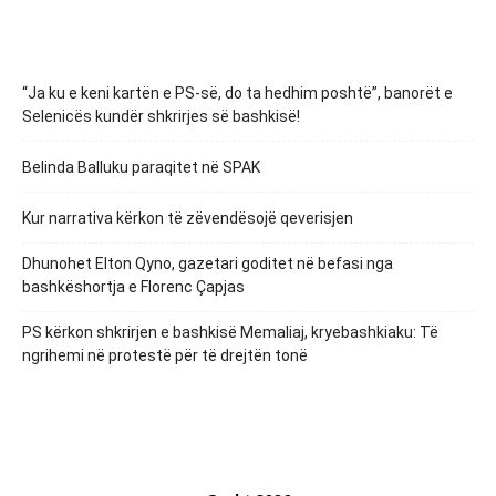
“Ja ku e keni kartën e PS-së, do ta hedhim poshtë”, banorët e
Selenicës kundër shkrirjes së bashkisë!
Belinda Balluku paraqitet në SPAK
Kur narrativa kërkon të zëvendësojë qeverisjen
Dhunohet Elton Qyno, gazetari goditet në befasi nga
bashkëshortja e Florenc Çapjas
PS kërkon shkrirjen e bashkisë Memaliaj, kryebashkiaku: Të
ngrihemi në protestë për të drejtën tonë