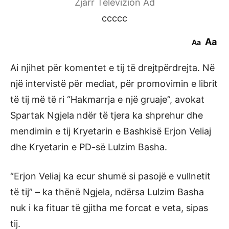
Zjarr Televizion Ad
ccccc
Aa
Aa
Ai njihet për komentet e tij të drejtpërdrejta. Në
një intervistë për mediat, për promovimin e librit
të tij më të ri “Hakmarrja e një gruaje”, avokat
Spartak Ngjela ndër të tjera ka shprehur dhe
mendimin e tij Kryetarin e Bashkisë Erjon Veliaj
dhe Kryetarin e PD-së Lulzim Basha.
“Erjon Veliaj ka ecur shumë si pasojë e vullnetit
të tij” – ka thënë Ngjela, ndërsa Lulzim Basha
nuk i ka fituar të gjitha me forcat e veta, sipas
tij.