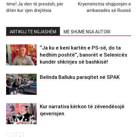
time! Ja vlen të presësh, për
Kryeministria shqiponjën e
ditën kur vjen drejtësia
ambasadës së Rusisë
ARTIKUJ TË NGJASHËM
MË SHUMË NGA AUTORI
“Ja ku e keni kartën e PS-së, do ta
hedhim poshtë”, banorët e Selenicës
kundër shkrirjes së bashkisë!
Belinda Balluku paraqitet në SPAK
Kur narrativa kërkon të zëvendësojë
qeverisjen