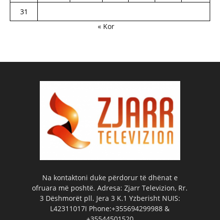
31
« Kor
Na kontaktoni duke përdorur të dhënat e
ofruara më poshtë. Adresa: Zjarr Televizion, Rr.
3 Dëshmorët pll. Jera 3 K.1 Yzberisht NUIS:
L42311017I Phone:+355694299988 &
+35544501520