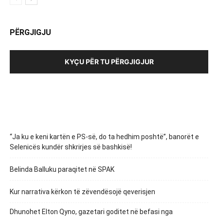
PËRGJIGJU
KYÇU PËR TU PËRGJIGJUR
“Ja ku e keni kartën e PS-së, do ta hedhim poshtë”, banorët e
Selenicës kundër shkrirjes së bashkisë!
Belinda Balluku paraqitet në SPAK
Kur narrativa kërkon të zëvendësojë qeverisjen
Dhunohet Elton Qyno, gazetari goditet në befasi nga