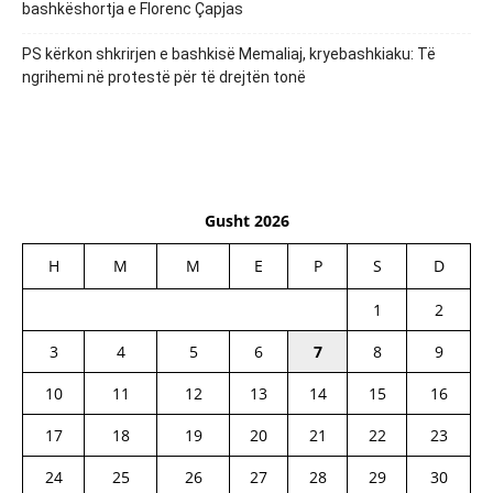
bashkëshortja e Florenc Çapjas
PS kërkon shkrirjen e bashkisë Memaliaj, kryebashkiaku: Të
ngrihemi në protestë për të drejtën tonë
Gusht 2026
H
M
M
E
P
S
D
1
2
3
4
5
6
7
8
9
10
11
12
13
14
15
16
17
18
19
20
21
22
23
24
25
26
27
28
29
30