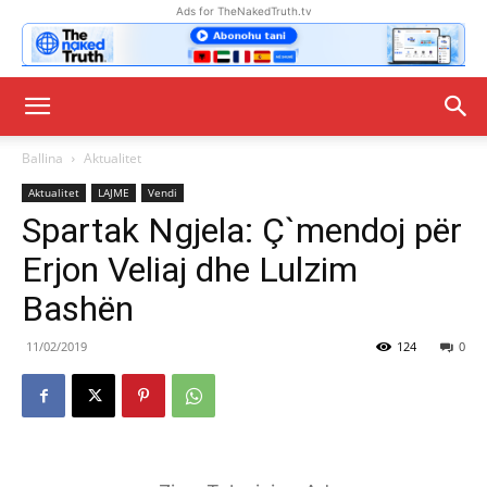
Ads for TheNakedTruth.tv
Ballina
Aktualitet
Aktualitet
LAJME
Vendi
Spartak Ngjela: Ç`mendoj për
Erjon Veliaj dhe Lulzim
Bashën
11/02/2019
124
0