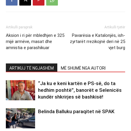
Artikulli paraprak
Artikulli tjetër
Aksion i ri për mbledhjen e 325
Pavarësia e Katalonjës, ish-
mijë armëve, masat dhe
zyrtarët rrezikojnë deri në 25
amnistia e parashikuar
vjet burg
ARTIKUJ TË NGJASHËM
MË SHUMË NGA AUTORI
“Ja ku e keni kartën e PS-së, do ta
hedhim poshtë”, banorët e Selenicës
kundër shkrirjes së bashkisë!
Belinda Balluku paraqitet në SPAK