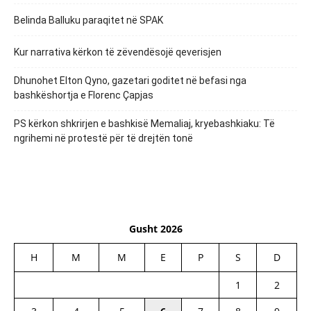
Belinda Balluku paraqitet në SPAK
Kur narrativa kërkon të zëvendësojë qeverisjen
Dhunohet Elton Qyno, gazetari goditet në befasi nga
bashkëshortja e Florenc Çapjas
PS kërkon shkrirjen e bashkisë Memaliaj, kryebashkiaku: Të
ngrihemi në protestë për të drejtën tonë
Gusht 2026
H
M
M
E
P
S
D
1
2