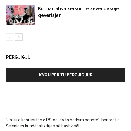
Kur narrativa kërkon të zëvendësojë
qeverisjen
PËRGJIGJU
KYÇU PËR TU PËRGJIGJUR
“Ja ku e keni kartën e PS-së, do ta hedhim poshtë”, banorët e
Selenicës kundër shkrirjes së bashkisë!