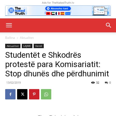
Ads for TheNakedTruth.tv
Ballina
Aktualitet
Aktualitet
LAJME
Vendi
Studentët e Shkodrës
protestë para Komisariatit:
Stop dhunës dhe përdhunimit
13/02/2019
32
0