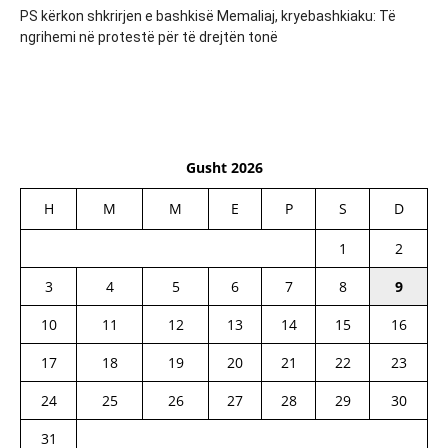
PS kërkon shkrirjen e bashkisë Memaliaj, kryebashkiaku: Të
ngrihemi në protestë për të drejtën tonë
Gusht 2026
H
M
M
E
P
S
D
1
2
3
4
5
6
7
8
9
10
11
12
13
14
15
16
17
18
19
20
21
22
23
24
25
26
27
28
29
30
31