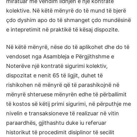
miratuar me vendim lidhjen e një kontrate
kolektive. Në këtë mënyrë do të mund të bjerë
çdo dyshim apo do të shmanget çdo mundësinë
e intepretimit në praktikë të kësaj dispozite.
Në këtë mënyrë, nëse do të aplikohet dhe do të
vendoset nga Asambleja e Përgjithshme e
Noterëve një kontratë sigurimi kolektiv,
dispozitat e nenit 65 të ligjit, duhet të
rishikohen në mënyrë që të parashikojnë në
mënyrë shteruese mënyrën edhe të përballimit
të kostos së këtij primi sigurimi, në përputhje me
nivelin e transaksioneve të realizuar në vitin
paraardhës, gjithashtu duke iu referuar
historikut të procedimit disiplinor të secilit