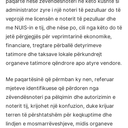
paqartë nëse zëvendësnoteri në këto kushte si
administrator zyre i një noteri të pezulluar do të
veprojë me licensën e noterit të pezulluar dhe
me NUIS-in e tij, dhe nëse po, cili nga këto do të
jetë përgjegjës për veprimtarinë ekonomike,
financiare, tregtare përballë detyrimeve
tatimore dhe taksave lokale përkundrejt
organeve tatimore qëndrore apo atyre vendore.
Me paqartësinë që përmban ky nen, referuar
mjeteve identifikuese që përdoren nga
zëvendësnoteri pa pëlqimin dhe autorizimin e
noterit tij, krijohet një konfuzion, duke krijuar
terren të përshtatshëm për keqkuptime dhe
lindjen e mosmarrëveshjeve, midis organeve