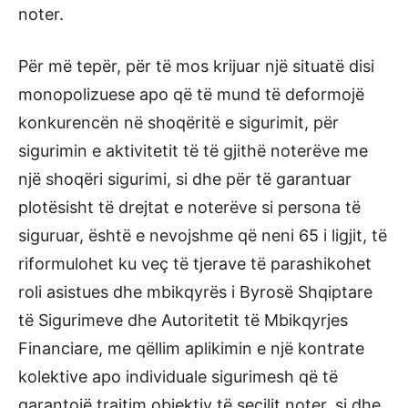
noter.
Për më tepër, për të mos krijuar një situatë disi
monopolizuese apo që të mund të deformojë
konkurencën në shoqëritë e sigurimit, për
sigurimin e aktivitetit të të gjithë noterëve me
një shoqëri sigurimi, si dhe për të garantuar
plotësisht të drejtat e noterëve si persona të
siguruar, është e nevojshme që neni 65 i ligjit, të
riformulohet ku veç të tjerave të parashikohet
roli asistues dhe mbikqyrës i Byrosë Shqiptare
të Sigurimeve dhe Autoritetit të Mbikqyrjes
Financiare, me qëllim aplikimin e një kontrate
kolektive apo individuale sigurimesh që të
garantojë trajtim objektiv të secilit noter, si dhe