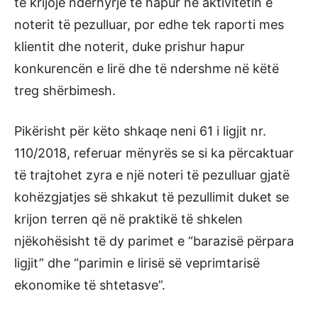
të krijojë ndërhyrje të hapur në aktivitetin e
noterit të pezulluar, por edhe tek raporti mes
klientit dhe noterit, duke prishur hapur
konkurencën e lirë dhe të ndershme në këtë
treg shërbimesh.
Pikërisht për këto shkaqe neni 61 i ligjit nr.
110/2018, referuar mënyrës se si ka përcaktuar
të trajtohet zyra e një noteri të pezulluar gjatë
kohëzgjatjes së shkakut të pezullimit duket se
krijon terren që në praktikë të shkelen
njëkohësisht të dy parimet e “barazisë përpara
ligjit” dhe “parimin e lirisë së veprimtarisë
ekonomike të shtetasve”.