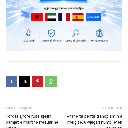
Artikulli paraprak
Artikulli tjetër
Forcat ajrore ruse sjellin
Priste të bënte transplantin e
pamjet e malit të rrëzuar në
mëlçisë, 6-vjeçari humb jetën