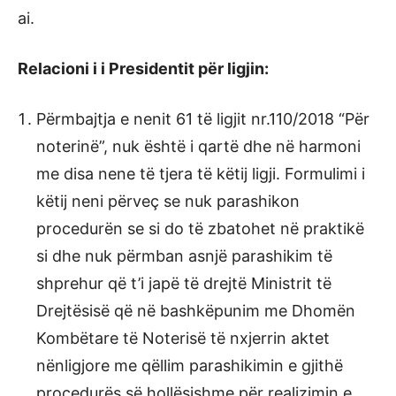
ai.
Relacioni i i Presidentit për ligjin:
Përmbajtja e nenit 61 të ligjit nr.110/2018 “Për
noterinë”, nuk është i qartë dhe në harmoni
me disa nene të tjera të këtij ligji. Formulimi i
këtij neni përveç se nuk parashikon
procedurën se si do të zbatohet në praktikë
si dhe nuk përmban asnjë parashikim të
shprehur që t’i japë të drejtë Ministrit të
Drejtësisë që në bashkëpunim me Dhomën
Kombëtare të Noterisë të nxjerrin aktet
nënligjore me qëllim parashikimin e gjithë
procedurës së hollësishme për realizimin e