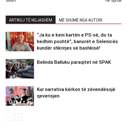
Siberi
në spital
ARTIKUJ TË NGJASHËM
MË SHUMË NGA AUTORI
“Ja ku e keni kartën e PS-së, do ta
hedhim poshtë”, banorët e Selenicës
kundër shkrirjes së bashkisë!
Belinda Balluku paraqitet në SPAK
Kur narrativa kërkon të zëvendësojë
qeverisjen