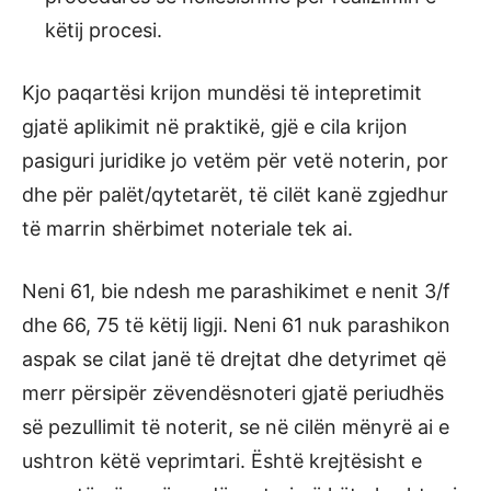
këtij procesi.
Kjo paqartësi krijon mundësi të intepretimit
gjatë aplikimit në praktikë, gjë e cila krijon
pasiguri juridike jo vetëm për vetë noterin, por
dhe për palët/qytetarët, të cilët kanë zgjedhur
të marrin shërbimet noteriale tek ai.
Neni 61, bie ndesh me parashikimet e nenit 3/f
dhe 66, 75 të këtij ligji. Neni 61 nuk parashikon
aspak se cilat janë të drejtat dhe detyrimet që
merr përsipër zëvendësnoteri gjatë periudhës
së pezullimit të noterit, se në cilën mënyrë ai e
ushtron këtë veprimtari. Është krejtësisht e