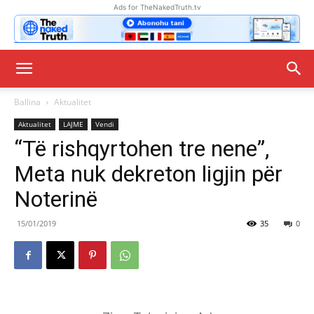
Ads for TheNakedTruth.tv
Ballina
Aktualitet
Aktualitet
LAJME
Vendi
“Të rishqyrtohen tre nene”,
Meta nuk dekreton ligjin për
Noterinë
15/01/2019
35
0