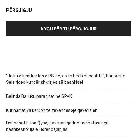
PËRGJIGJU
KYÇU PËR TU PËRGJIGJUR
“Ja ku e keni kartën e PS-së, do ta hedhim poshtë”, banorët e
Selenicës kundër shkrirjes së bashkisë!
Belinda Balluku paraqitet në SPAK
Kur narrativa kërkon të zëvendësojë qeverisjen
Dhunohet Elton Qyno, gazetari goditet në befasi nga
bashkëshortja e Florenc Çapjas