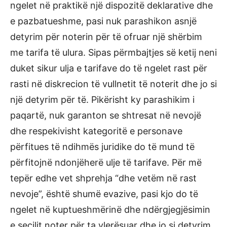
ngelet në praktikë një dispozitë deklarative dhe
e pazbatueshme, pasi nuk parashikon asnjë
detyrim për noterin për të ofruar një shërbim
me tarifa të ulura. Sipas përmbajtjes së ketij neni
duket sikur ulja e tarifave do të ngelet rast për
rasti në diskrecion të vullnetit të noterit dhe jo si
një detyrim për të. Pikërisht ky parashikim i
paqartë, nuk garanton se shtresat në nevojë
dhe respekivisht kategoritë e personave
përfitues të ndihmës juridike do të mund të
përfitojnë ndonjëherë ulje të tarifave. Për më
tepër edhe vet shprehja “dhe vetëm në rast
nevoje”, është shumë evazive, pasi kjo do të
ngelet në kuptueshmërinë dhe ndërgjegjësimin
e secilit noter për ta vlerësuar dhe jo si detyrim,