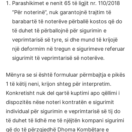
Parashikimet e nenit 65 të ligjit nr. 110/2018
“Për noterinë”, nuk garantojnë trajtim të
barabartë të noterëve përballë kostos që do
të duhet të përballojnë për sigurimin e
veprimtarisë së tyre, si dhe mund të krijojë
një deformim në tregun e sigurimeve referuar
sigurimit të veprimtarisë së noterëve.
Mënyra se si është formuluar përmbajtja e pikës
1 të këtij neni, krijon shteg për interpretim.
Konkretisht nuk del qartë kuptimi apo qëllimi i
dispozitës nëse noteri kontratën e sigurimit
individual për sigurimin e veprimtarisë së tij do
të duhet të lidhë me të njëjtën kompani sigurimi
që do të përzgjedhë Dhoma Kombëtare e