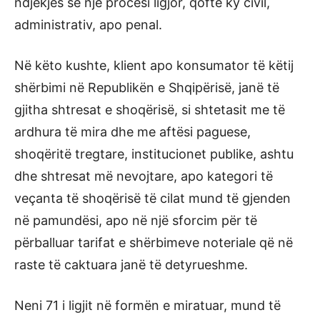
ndjekjes së një procesi ligjor, qoftë ky civil,
administrativ, apo penal.
Në këto kushte, klient apo konsumator të këtij
shërbimi në Republikën e Shqipërisë, janë të
gjitha shtresat e shoqërisë, si shtetasit me të
ardhura të mira dhe me aftësi paguese,
shoqëritë tregtare, institucionet publike, ashtu
dhe shtresat më nevojtare, apo kategori të
veçanta të shoqërisë të cilat mund të gjenden
në pamundësi, apo në një sforcim për të
përballuar tarifat e shërbimeve noteriale që në
raste të caktuara janë të detyrueshme.
Neni 71 i ligjit në formën e miratuar, mund të