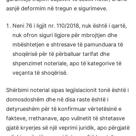
asnjë deformim në tregun e sigurimeve.
Neni 76 i ligjit nr. 110/2018, nuk është i qartë,
nuk ofron siguri ligjore për mbrojtjen dhe
mbështetjen e shtresave të pamunduara të
shoqërisë për të përballuar tarifat dhe
shpenzimet noteriale, apo të kategorive të
veçanta të shoqërisë.
Shërbimi noterial sipas legjislacionit tonë është i
domosdoshëm dhe në disa raste është i
detyrueshëm për të konfirmuar vërtetësinë e
fakteve, rrethanave, apo vullnetit të shtetasve
gjatë kryerjes së një veprimi juridik, apo përgjatë