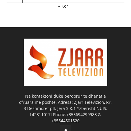
« Kor
Na kontaktoni duke përdorur të dhënat e
ofruara më poshtë. Adresa: Zjarr Televizion, Rr.
3 Dëshmorët pll. Jera 3 K.1 Yzberisht NUIS:
L42311017I Phone:+355694299988 &
+35544501520