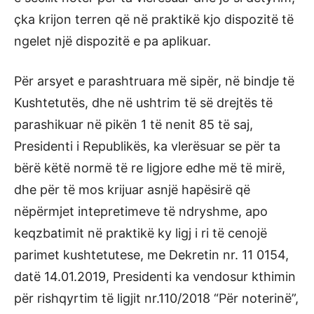
çka krijon terren që në praktikë kjo dispozitë të
ngelet një dispozitë e pa aplikuar.
Për arsyet e parashtruara më sipër, në bindje të
Kushtetutës, dhe në ushtrim të së drejtës të
parashikuar në pikën 1 të nenit 85 të saj,
Presidenti i Republikës, ka vlerësuar se për ta
bërë këtë normë të re ligjore edhe më të mirë,
dhe për të mos krijuar asnjë hapësirë që
nëpërmjet intepretimeve të ndryshme, apo
keqzbatimit në praktikë ky ligj i ri të cenojë
parimet kushtetutese, me Dekretin nr. 11 0154,
datë 14.01.2019, Presidenti ka vendosur kthimin
për rishqyrtim të ligjit nr.110/2018 “Për noterinë”,