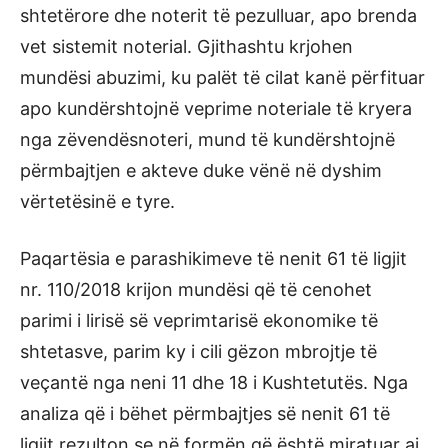
shtetërore dhe noterit të pezulluar, apo brenda
vet sistemit noterial. Gjithashtu krjohen
mundësi abuzimi, ku palët të cilat kanë përfituar
apo kundërshtojnë veprime noteriale të kryera
nga zëvendësnoteri, mund të kundërshtojnë
përmbajtjen e akteve duke vënë në dyshim
vërtetësinë e tyre.
Paqartësia e parashikimeve të nenit 61 të ligjit
nr. 110/2018 krijon mundësi që të cenohet
parimi i lirisë së veprimtarisë ekonomike të
shtetasve, parim ky i cili gëzon mbrojtje të
veçantë nga neni 11 dhe 18 i Kushtetutës. Nga
analiza që i bëhet përmbajtjes së nenit 61 të
ligjit rezulton se në formën që është miratuar ai