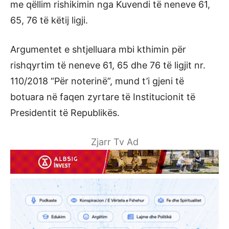
me qëllim rishikimin nga Kuvendi të neneve 61,
65, 76 të këtij ligji.
Argumentet e shtjelluara mbi kthimin për
rishqyrtim të neneve 61, 65 dhe 76 të ligjit nr.
110/2018 “Për noterinë”, mund t’i gjeni të
botuara në faqen zyrtare të Institucionit të
Presidentit të Republikës.
Zjarr Tv Ad