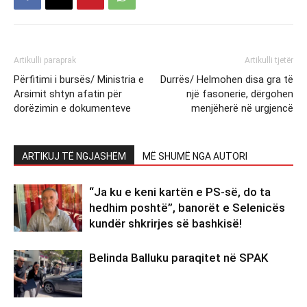
Artikulli paraprak
Artikulli tjetër
Përfitimi i bursës/ Ministria e
Durrës/ Helmohen disa gra të
Arsimit shtyn afatin për
një fasonerie, dërgohen
dorëzimin e dokumenteve
menjëherë në urgjencë
ARTIKUJ TË NGJASHËM
MË SHUMË NGA AUTORI
“Ja ku e keni kartën e PS-së, do ta
hedhim poshtë”, banorët e Selenicës
kundër shkrirjes së bashkisë!
Belinda Balluku paraqitet në SPAK