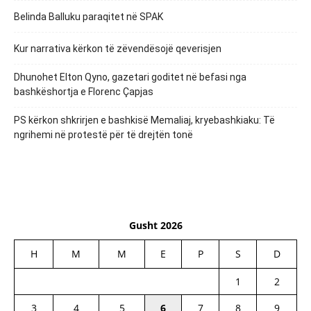
Belinda Balluku paraqitet në SPAK
Kur narrativa kërkon të zëvendësojë qeverisjen
Dhunohet Elton Qyno, gazetari goditet në befasi nga
bashkëshortja e Florenc Çapjas
PS kërkon shkrirjen e bashkisë Memaliaj, kryebashkiaku: Të
ngrihemi në protestë për të drejtën tonë
Gusht 2026
H
M
M
E
P
S
D
1
2
3
4
5
6
7
8
9