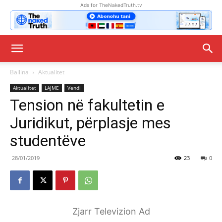
Ads for TheNakedTruth.tv
Ballina
Aktualitet
Aktualitet
LAJME
Vendi
Tension në fakultetin e
Juridikut, përplasje mes
studentëve
28/01/2019
23
0
Zjarr Televizion Ad