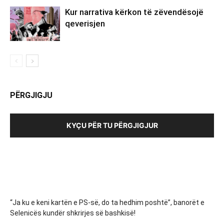
Kur narrativa kërkon të zëvendësojë
qeverisjen
PËRGJIGJU
KYÇU PËR TU PËRGJIGJUR
“Ja ku e keni kartën e PS-së, do ta hedhim poshtë”, banorët e
Selenicës kundër shkrirjes së bashkisë!