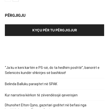
PËRGJIGJU
KYÇU PËR TU PËRGJIGJUR
“Ja ku e keni kartën e PS-së, do ta hedhim poshtë”, banorët e
Selenicës kundër shkrirjes së bashkisë!
Belinda Balluku paraqitet në SPAK
Kur narrativa kërkon të zëvendësojë qeverisjen
Dhunohet Elton Qyno, gazetari goditet në befasi nga