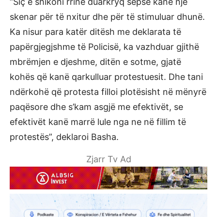
“Siç e shikoni rrinë duarkryq sepse kanë një
skenar për të nxitur dhe për të stimuluar dhunë.
Ka nisur para katër ditësh me deklarata të
papërgjegjshme të Policisë, ka vazhduar gjithë
mbrëmjen e djeshme, ditën e sotme, gjatë
kohës që kanë qarkulluar protestuesit. Dhe tani
ndërkohë që protesta filloi plotësisht në mënyrë
paqësore dhe s’kam asgjë me efektivët, se
efektivët kanë marrë lule nga ne në fillim të
protestës”, deklaroi Basha.
Zjarr Tv Ad