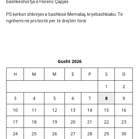
bashkëshortja e Florenc Çapjas
PS kërkon shkrirjen e bashkisë Memaliaj, kryebashkiaku: Të
ngrihemi në protestë për të drejtën tonë
Gusht 2026
H
M
M
E
P
S
D
1
2
3
4
5
6
7
8
9
10
11
12
13
14
15
16
17
18
19
20
21
22
23
24
25
26
27
28
29
30