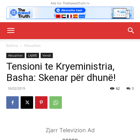
Ads for TheNakedTruth.tv
Ballina
Aktualitet
Aktualitet
LAJME
Vendi
Tensioni te Kryeministria,
Basha: Skenar për dhunë!
16/02/2019
62
0
Zjarr Televizion Ad
ccccc