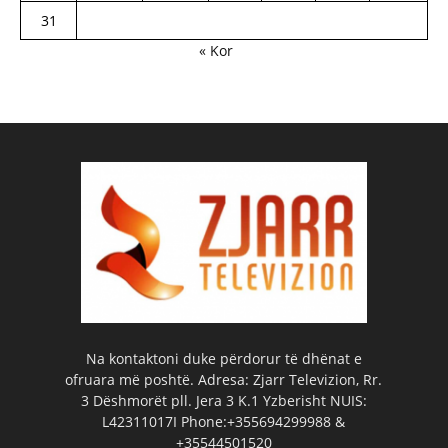
31
« Kor
Na kontaktoni duke përdorur të dhënat e
ofruara më poshtë. Adresa: Zjarr Televizion, Rr.
3 Dëshmorët pll. Jera 3 K.1 Yzberisht NUIS:
L42311017I Phone:+355694299988 &
+35544501520