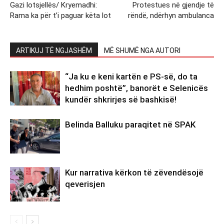
Gazi lotsjellës/ Kryemadhi:
Protestues në gjendje të
Rama ka për t’i paguar këta lot
rëndë, ndërhyn ambulanca
ARTIKUJ TË NGJASHËM
MË SHUMË NGA AUTORI
“Ja ku e keni kartën e PS-së, do ta
hedhim poshtë”, banorët e Selenicës
kundër shkrirjes së bashkisë!
Belinda Balluku paraqitet në SPAK
Kur narrativa kërkon të zëvendësojë
qeverisjen