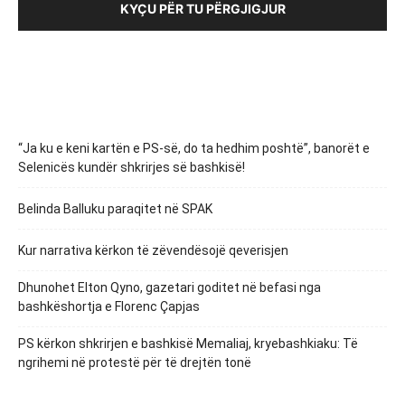
KYÇU PËR TU PËRGJIGJUR
“Ja ku e keni kartën e PS-së, do ta hedhim poshtë”, banorët e
Selenicës kundër shkrirjes së bashkisë!
Belinda Balluku paraqitet në SPAK
Kur narrativa kërkon të zëvendësojë qeverisjen
Dhunohet Elton Qyno, gazetari goditet në befasi nga
bashkëshortja e Florenc Çapjas
PS kërkon shkrirjen e bashkisë Memaliaj, kryebashkiaku: Të
ngrihemi në protestë për të drejtën tonë