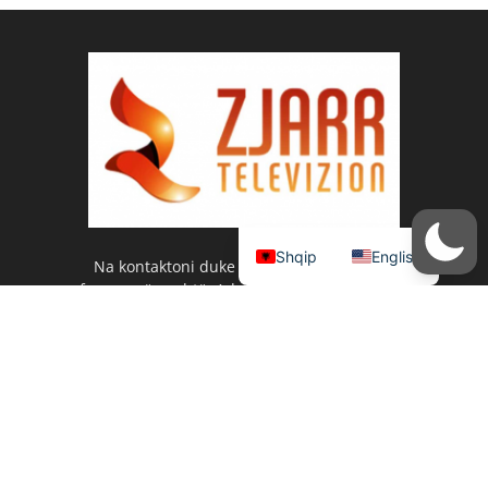
Shqip
English
Na kontaktoni duke përdorur të dhënat e
ofruara më poshtë. Adresa: Zjarr Televizion, Rr.
3 Dëshmorët pll. Jera 3 K.1 Yzberisht NUIS:
L42311017I Phone:+355694299988 &
+35544501520