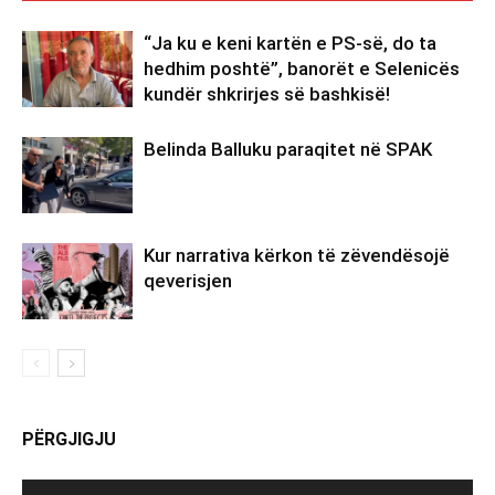
“Ja ku e keni kartën e PS-së, do ta
hedhim poshtë”, banorët e Selenicës
kundër shkrirjes së bashkisë!
Belinda Balluku paraqitet në SPAK
Kur narrativa kërkon të zëvendësojë
qeverisjen
PËRGJIGJU