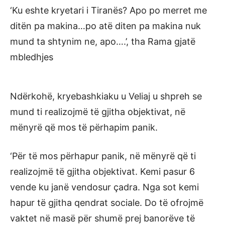
‘Ku eshte kryetari i Tiranës? Apo po merret me
ditën pa makina…po atë diten pa makina nuk
mund ta shtynim ne, apo….’, tha Rama gjatë
mbledhjes
Ndërkohë, kryebashkiaku u Veliaj u shpreh se
mund ti realizojmë të gjitha objektivat, në
mënyrë që mos të përhapim panik.
‘Për të mos përhapur panik, në mënyrë që ti
realizojmë të gjitha objektivat. Kemi pasur 6
vende ku janë vendosur çadra. Nga sot kemi
hapur të gjitha qendrat sociale. Do të ofrojmë
vaktet në masë për shumë prej banorëve të