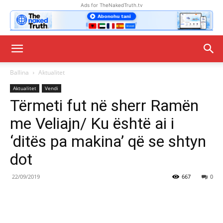
Ads for TheNakedTruth.tv
Ballina
Aktualitet
Aktualitet
Vendi
Tërmeti fut në sherr Ramën
me Veliajn/ Ku është ai i
‘ditës pa makina’ që se shtyn
dot
22/09/2019
667
0