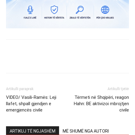
Artikulli paraprak
Artikulli tjetër
VIDEO/ Vasili-Ramës: Leji
Tërmeti në Shqipëri, reagon
llafet, shpall gjendjen e
Hahn: BE aktivizoi mbrojtjen
emergjencës civile
civile
ARTIKUJ TË NGJASHËM
MË SHUMË NGA AUTORI