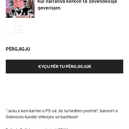
Kur narrativa kërkon të zëvendësojë
qeverisjen
PËRGJIGJU
KYÇU PËR TU PËRGJIGJUR
“Ja ku e keni kartën e PS-së, do ta hedhim poshtë”, banorët e
Selenicës kundër shkrirjes së bashkisë!