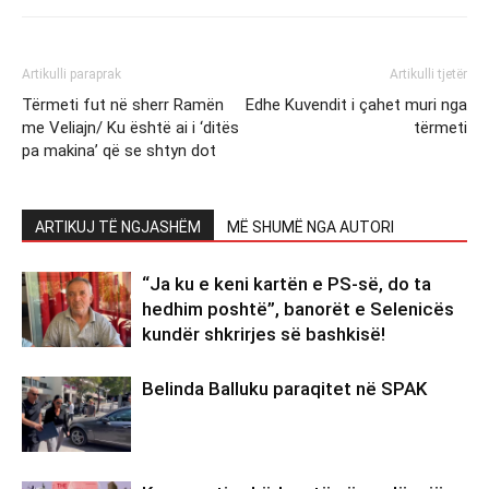
Artikulli paraprak
Artikulli tjetër
Tërmeti fut në sherr Ramën
Edhe Kuvendit i çahet muri nga
me Veliajn/ Ku është ai i ‘ditës
tërmeti
pa makina’ që se shtyn dot
ARTIKUJ TË NGJASHËM
MË SHUMË NGA AUTORI
“Ja ku e keni kartën e PS-së, do ta
hedhim poshtë”, banorët e Selenicës
kundër shkrirjes së bashkisë!
Belinda Balluku paraqitet në SPAK