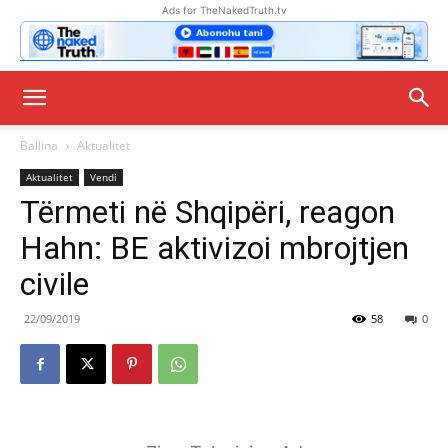
Ads for TheNakedTruth.tv
Ballina
Aktualitet
Aktualitet
Vendi
Tërmeti në Shqipëri, reagon
Hahn: BE aktivizoi mbrojtjen
civile
22/09/2019
58
0