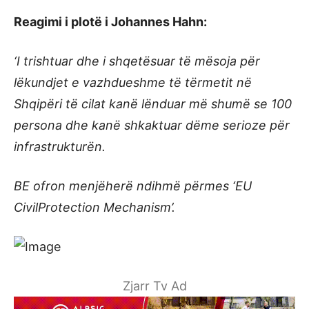
Reagimi i plotë i Johannes Hahn:
‘I trishtuar dhe i shqetësuar të mësoja për
lëkundjet e vazhdueshme të tërmetit në
Shqipëri të cilat kanë lënduar më shumë se 100
persona dhe kanë shkaktuar dëme serioze për
infrastrukturën.
BE ofron menjëherë ndihmë përmes ‘EU
CivilProtection Mechanism’.
Zjarr Tv Ad