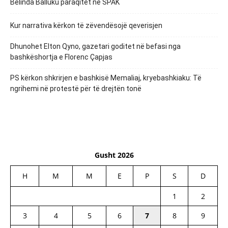
Belinda Balluku paraqitet në SPAK
Kur narrativa kërkon të zëvendësojë qeverisjen
Dhunohet Elton Qyno, gazetari goditet në befasi nga
bashkëshortja e Florenc Çapjas
PS kërkon shkrirjen e bashkisë Memaliaj, kryebashkiaku: Të
ngrihemi në protestë për të drejtën tonë
Gusht 2026
H
M
M
E
P
S
D
1
2
3
4
5
6
7
8
9