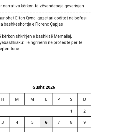
r narrativa kërkon të zëvendësojë qeverisjen
unohet Elton Qyno, gazetari goditet në befasi
a bashkëshortja e Florenc Çapjas
 kërkon shkrirjen e bashkisë Memaliaj,
yebashkiaku: Të ngrihemi në protestë për të
ejtën tonë
Gusht 2026
H
M
M
E
P
S
D
1
2
3
4
5
6
7
8
9