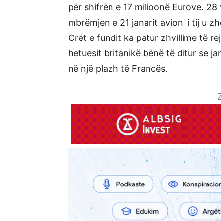
për shifrën e 17 milioonë Eurove. 28 v
mbrëmjen e 21 janarit avioni i tij u 
Orët e fundit ka patur zhvillime të re
hetuesit britanikë bënë të ditur se ja
në një plazh të Francës.
Z