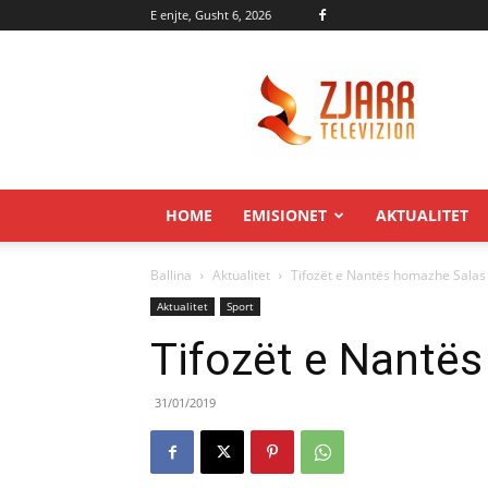
E enjte, Gusht 6, 2026
Zjarr.tv
HOME
EMISIONET
AKTUALITET
Ballina
Aktualitet
Tifozët e Nantës homazhe Salas
Aktualitet
Sport
Tifozët e Nantë
31/01/2019