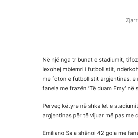
Zjar
Në një nga tribunat e stadiumit, tifo
lexohej mbiemri i futbollistit, ndërk
me foton e futbollistit argjentinas, e
fanela me frazën ‘Të duam Emy’ në s
Përveç këtyre në shkallët e stadiumit
argjentinas për të vijuar më pas me du
Emiliano Sala shënoi 42 gola me fane