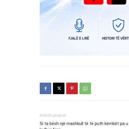
Artikulli paraprak
Si ta bësh një mashkull të të puth këmbët pa u