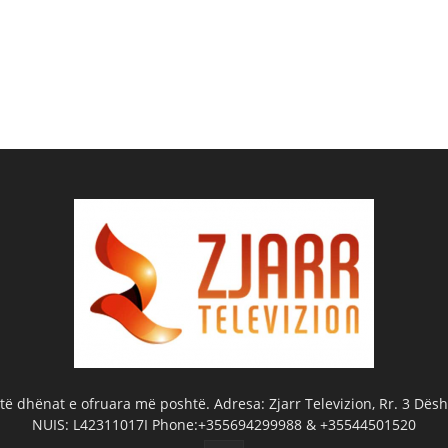
ë dhënat e ofruara më poshtë. Adresa: Zjarr Televizion, Rr. 3 Dëshm
NUIS: L42311017I Phone:+355694299988 & +35544501520