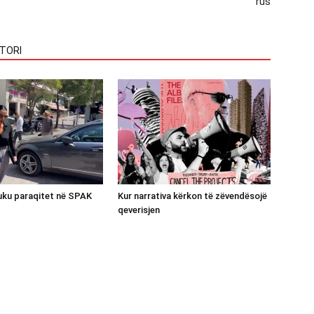
rus
TORI
luku paraqitet në SPAK
Kur narrativa kërkon të zëvendësojë
qeverisjen