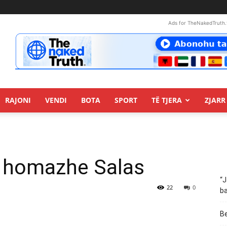
Ads for TheNakedTruth.
RAJONI
VENDI
BOTA
SPORT
TË TJERA
ZJARR 
s homazhe Salas
“J
22
0
ba
Be