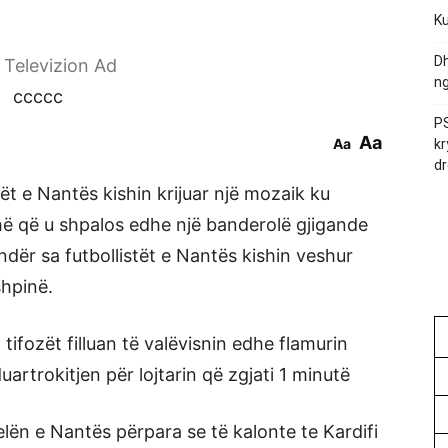
Ku
Dh
r Televizion Ad
ng
ccccc
PS
Aa
Aa
kr
dr
zët e Nantës kishin krijuar një mozaik ku
ohë që u shpalos edhe një banderolë gjigande
 ndër sa futbollistët e Nantës kishin veshur
hpinë.
 tifozët filluan të valëvisnin edhe flamurin
artrokitjen për lojtarin që zgjati 1 minutë
lën e Nantës përpara se të kalonte te Kardifi