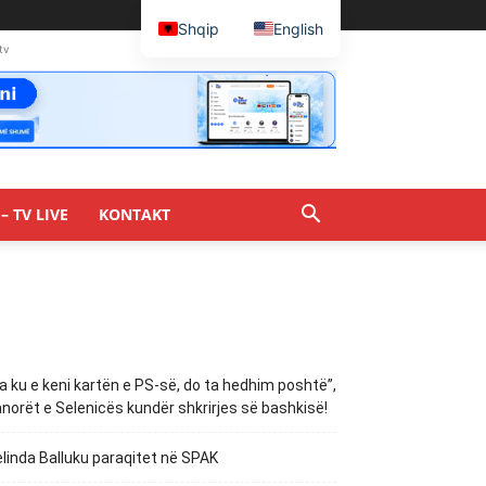
Shqip
English
tv
– TV LIVE
KONTAKT
a ku e keni kartën e PS-së, do ta hedhim poshtë”,
norët e Selenicës kundër shkrirjes së bashkisë!
linda Balluku paraqitet në SPAK