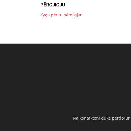
PËRGJIGJU
Kyçu për tu përgjigjur
Na kontaktoni duke përdorur t