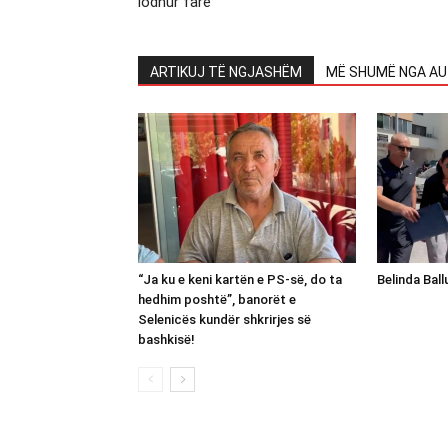
lodhur fare
ARTIKUJ TË NGJASHËM
MË SHUMË NGA AU
“Ja ku e keni kartën e PS-së, do ta
Belinda Bal
hedhim poshtë”, banorët e
Selenicës kundër shkrirjes së
bashkisë!