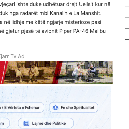
jeçari ishte duke udhëtuar drejt Uellsit kur në
zhduk nga radarët mbi Kanalin e La Manshit.
ja në lidhje me këtë ngjarje misterioze pasi
në gjetur pjesë të avionit Piper PA-46 Malibu
jarr Tv Ad