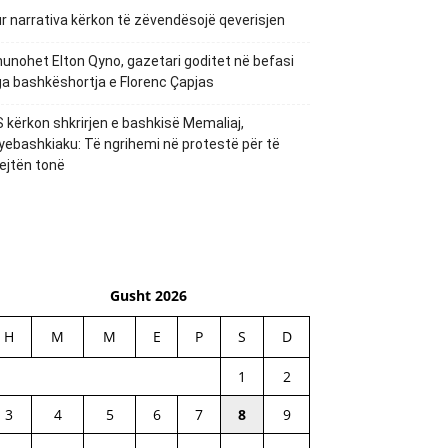
r narrativa kërkon të zëvendësojë qeverisjen
unohet Elton Qyno, gazetari goditet në befasi
a bashkëshortja e Florenc Çapjas
 kërkon shkrirjen e bashkisë Memaliaj,
yebashkiaku: Të ngrihemi në protestë për të
ejtën tonë
Gusht 2026
H
M
M
E
P
S
D
1
2
3
4
5
6
7
8
9