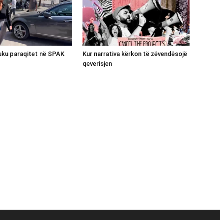
luku paraqitet në SPAK
Kur narrativa kërkon të zëvendësojë
qeverisjen