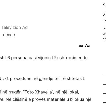
Ku
Dh
ng
r Televizion Ad
PS
ccccc
kr
dr
Aa
Aa
isht 6 persona pasi vijonin të ushtronin ende
r. 6, proceduan në gjendje të lirë shtetasit:
si në rrugën “Foto Xhavella”, në një lokal,
ve. Në cilësinë e provës materiale u bllokua një