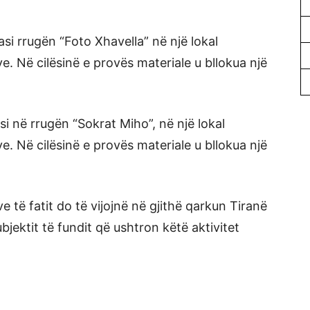
asi rrugën “Foto Xhavella” në një lokal
ve. Në cilësinë e provës materiale u bllokua një
asi në rrugën “Sokrat Miho”, në një lokal
ve. Në cilësinë e provës materiale u bllokua një
ve të fatit do të vijojnë në gjithë qarkun Tiranë
jektit të fundit që ushtron këtë aktivitet