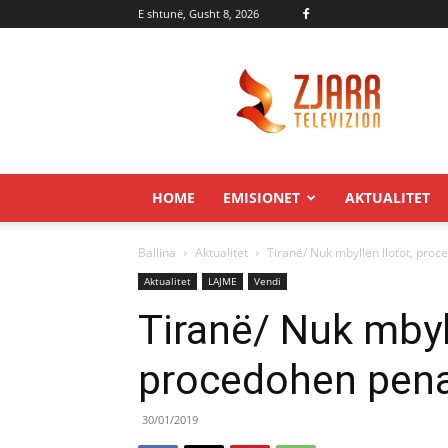
E shtunë, Gusht 8, 2026
Zjarr.tv
HOME
EMISIONET
AKTUALITET
Ballina
Aktualitet
Tiranë/ Nuk mbyllën llotot, pro
Aktualitet
LAJME
Vendi
Tiranë/ Nuk mbyll
procedohen pena
30/01/2019