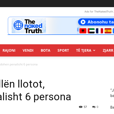
Ads for TheNakedTruth.
RAJONI
VENDI
BOTA
SPORT
TË TJERA
ZJARR 
cedohen penalisht 6 persona
ën llotot,
“J
lisht 6 persona
ba
57
0
Be