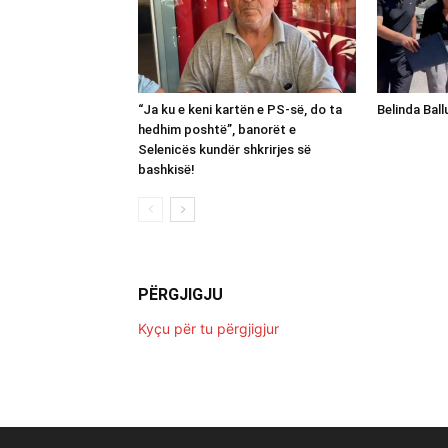
“Ja ku e keni kartën e PS-së, do ta
Belinda Bal
hedhim poshtë”, banorët e
Selenicës kundër shkrirjes së
bashkisë!
PËRGJIGJU
Kyçu për tu përgjigjur