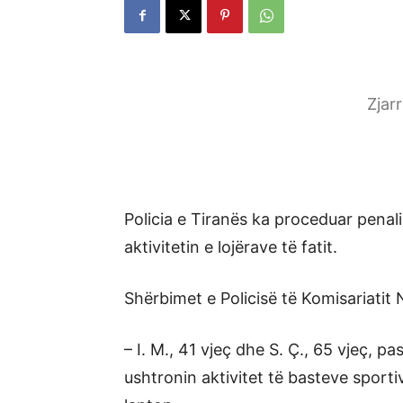
Zjar
Policia e Tiranës ka proceduar penal
aktivitetin e lojërave të fatit.
Shërbimet e Policisë të Komisariatit N
– I. M., 41 vjeç dhe S. Ç., 65 vjeç, pa
ushtronin aktivitet të basteve sporti