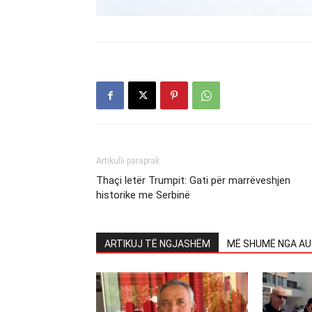
Artikulli paraprak
Thaçi letër Trumpit: Gati për marrëveshjen
historike me Serbinë
ARTIKUJ TË NGJASHËM
MË SHUMË NGA AU