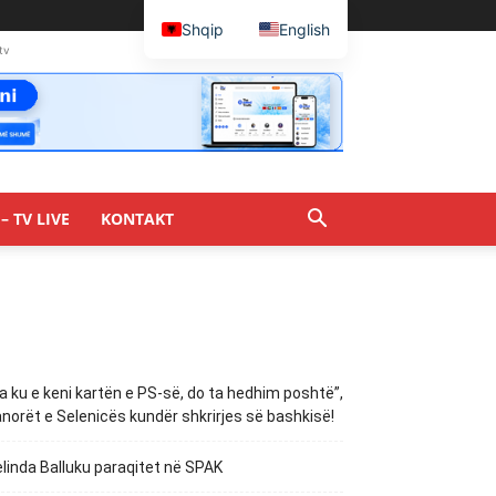
Shqip
English
tv
– TV LIVE
KONTAKT
a ku e keni kartën e PS-së, do ta hedhim poshtë”,
norët e Selenicës kundër shkrirjes së bashkisë!
linda Balluku paraqitet në SPAK