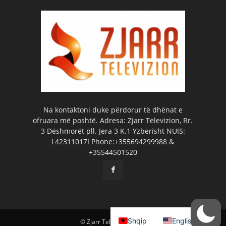
Na kontaktoni duke përdorur të dhënat e
ofruara më poshtë. Adresa: Zjarr Televizion, Rr.
3 Dëshmorët pll. Jera 3 K.1 Yzberisht NUIS:
L42311017I Phone:+355694299988 &
+35544501520
Shqip
English
© Zjarr Televizion 2026