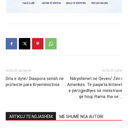
Artikulli paraprak
Artikulli tjetër
Dita e dytë/ Diaspora sërish në
Ndryshimet në Qeveri/ Zëri i
protestë para Kryeministrisë
Amerikës: Të paqarta kriteret
e përzgjedhjes së ministrave
që hoqi, Rama tha se …
ARTIKUJ TË NGJASHËM
MË SHUMË NGA AUTORI