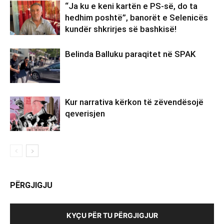
“Ja ku e keni kartën e PS-së, do ta
hedhim poshtë”, banorët e Selenicës
kundër shkrirjes së bashkisë!
Belinda Balluku paraqitet në SPAK
Kur narrativa kërkon të zëvendësojë
qeverisjen
PËRGJIGJU
KYÇU PËR TU PËRGJIGJUR