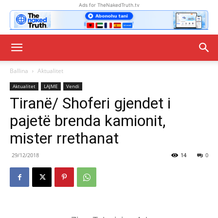
Ads for TheNakedTruth.tv
Ballina
Aktualitet
Aktualitet
LAJME
Vendi
Tiranë/ Shoferi gjendet i
pajetë brenda kamionit,
mister rrethanat
29/12/2018
14
0