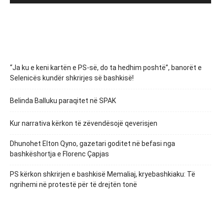
“Ja ku e keni kartën e PS-së, do ta hedhim poshtë”, banorët e
Selenicës kundër shkrirjes së bashkisë!
Belinda Balluku paraqitet në SPAK
Kur narrativa kërkon të zëvendësojë qeverisjen
Dhunohet Elton Qyno, gazetari goditet në befasi nga
bashkëshortja e Florenc Çapjas
PS kërkon shkrirjen e bashkisë Memaliaj, kryebashkiaku: Të
ngrihemi në protestë për të drejtën tonë