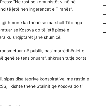
 Press: “Në rast se komunistët vijnë në
nd të jetë nën ingerencat e Tiranës”.
ha gjithmonë ka thënë se marshall Tito nga
remtuar se Kosova do të jetë pjesë e
jera ku shqiptarët janë shumicë.
transmetuar në publik, pasi marrëdhëniet e
 qenë të tensionuara”, shkruan tutje portali
i, sipas disa teorive konspirative, me rastin e
SS, i kishte thënë Stalinit që Kosova do t’i