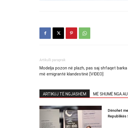
Artikulli paraprak
Modelja pozon në plazh, pas saj shfaqet barka
më emigrantë klandestinë [VIDEO]
ARTIKUJ TË NGJASHËM
MË SHUMË NGA AU
Dënohet me n
Republikës 