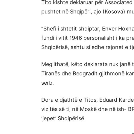
Tito kishte deklaruar për Associated
pushtet në Shqipëri, ajo (Kosova) mu
“Shefi i shtetit shqiptar, Enver Hox
fundi i vitit 1946 personalisht i ka p
Shqipërisë, ashtu si edhe rajonet e t
Megjithatë, këto deklarata nuk janë 
Tiranës dhe Beogradit gjithmonë kanë
serb.
Dora e djathtë e Titos, Eduard Kardel
vizitës së tij në Moskë dhe në ish- BR
‘jepet’ Shqipërisë.