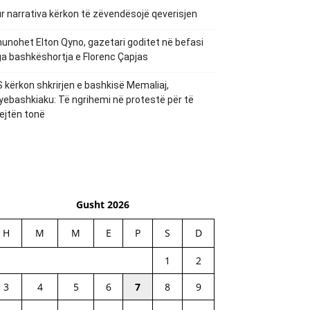
r narrativa kërkon të zëvendësojë qeverisjen
unohet Elton Qyno, gazetari goditet në befasi
a bashkëshortja e Florenc Çapjas
 kërkon shkrirjen e bashkisë Memaliaj,
yebashkiaku: Të ngrihemi në protestë për të
ejtën tonë
Gusht 2026
H
M
M
E
P
S
D
1
2
3
4
5
6
7
8
9