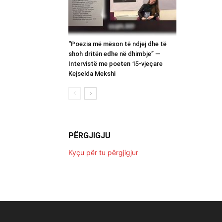
“Poezia më mëson të ndjej dhe të
shoh dritën edhe në dhimbje” —
Intervistë me poeten 15-vjeçare
Kejselda Mekshi
PËRGJIGJU
Kyçu për tu përgjigjur