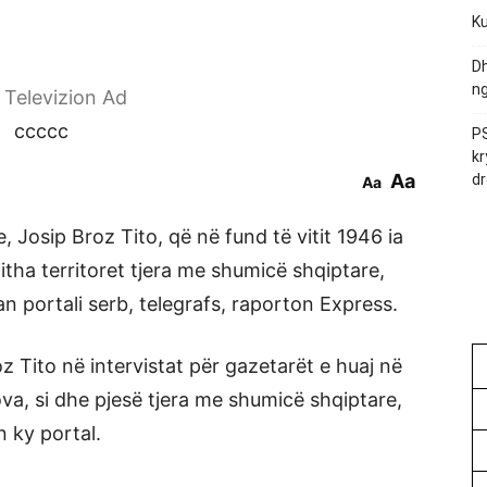
Ku
Dh
ng
r Televizion Ad
ccccc
PS
kr
Aa
dr
Aa
e, Josip Broz Tito, që në fund të vitit 1946 ia
itha territoret tjera me shumicë shqiptare,
 portali serb, telegrafs, raporton Express.
oz Tito në intervistat për gazetarët e huaj në
ova, si dhe pjesë tjera me shumicë shqiptare,
n ky portal.