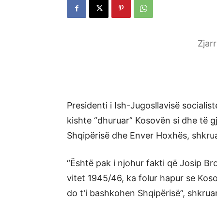
Zjar
Presidenti i Ish-Jugosllavisë socialist
kishte “dhuruar” Kosovën si dhe të gj
Shqipërisë dhe Enver Hoxhës, shkruan
“Është pak i njohur fakti që Josip Br
vitet 1945/46, ka folur hapur se Kos
do t’i bashkohen Shqipërisë”, shkrua