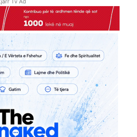
jarr Tv Ad