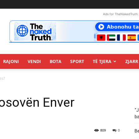
Ads for TheNakedTruth.
RAJONI
VENDI
BOTA
SPORT
TË TJERA
ZJARR 
ës?
 Kosovën Enver
“J
ba
809
0
Be