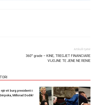
Artikulli tjetër
360° grade – KINE, TREGJET FINANCIARE
VIJOJNE TE JENE NE RENIE
TORI
jë vit burg presidenti i
Sërpska, Millorad Dodik!