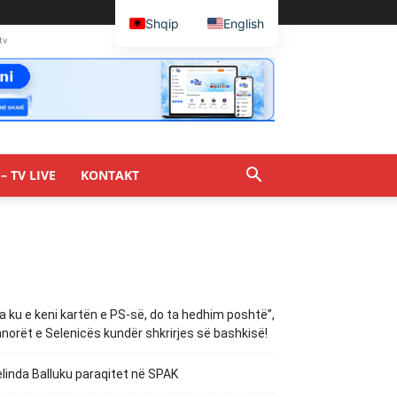
Shqip
English
tv
– TV LIVE
KONTAKT
a ku e keni kartën e PS-së, do ta hedhim poshtë”,
norët e Selenicës kundër shkrirjes së bashkisë!
linda Balluku paraqitet në SPAK