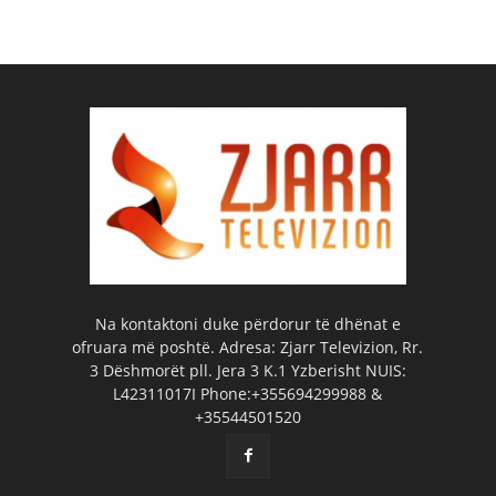
Na kontaktoni duke përdorur të dhënat e
ofruara më poshtë. Adresa: Zjarr Televizion, Rr.
3 Dëshmorët pll. Jera 3 K.1 Yzberisht NUIS:
L42311017I Phone:+355694299988 &
+35544501520