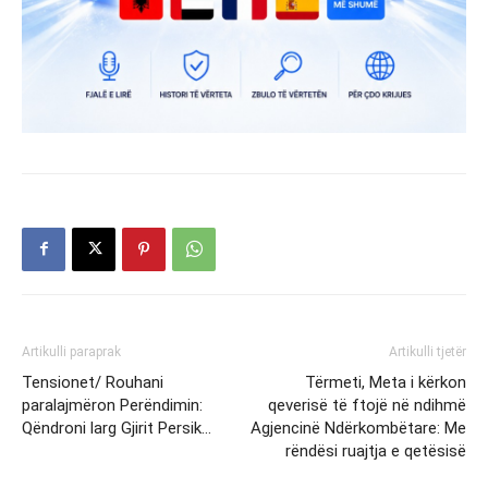
Artikulli paraprak
Artikulli tjetër
Tensionet/ Rouhani
Tërmeti, Meta i kërkon
paralajmëron Perëndimin:
qeverisë të ftojë në ndihmë
Qëndroni larg Gjirit Persik…
Agjencinë Ndërkombëtare: Me
rëndësi ruajtja e qetësisë