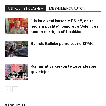
ARTIKUJ TË NGJASHËM
MË SHUMË NGA AUTORI
“Ja ku e keni kartën e PS-së, do ta
hedhim poshtë”, banorët e Selenicës
kundër shkrirjes së bashkisë!
Belinda Balluku paraqitet në SPAK
Kur narrativa kërkon të zëvendësojë
qeverisjen
PËRGJIGJU