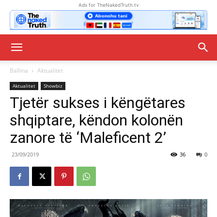
Ads for TheNakedTruth.tv
Ballina
Aktualitet
Aktualitet
Showbiz
Tjetër sukses i këngëtares
shqiptare, këndon kolonën
zanore të ‘Maleficent 2’
23/09/2019
36
0