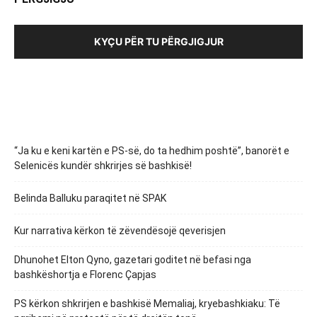
KYÇU PËR TU PËRGJIGJUR
“Ja ku e keni kartën e PS-së, do ta hedhim poshtë”, banorët e
Selenicës kundër shkrirjes së bashkisë!
Belinda Balluku paraqitet në SPAK
Kur narrativa kërkon të zëvendësojë qeverisjen
Dhunohet Elton Qyno, gazetari goditet në befasi nga
bashkëshortja e Florenc Çapjas
PS kërkon shkrirjen e bashkisë Memaliaj, kryebashkiaku: Të