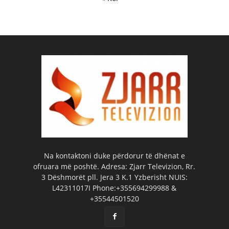
Na kontaktoni duke përdorur të dhënat e
ofruara më poshtë. Adresa: Zjarr Televizion, Rr.
3 Dëshmorët pll. Jera 3 K.1 Yzberisht NUIS:
L42311017I Phone:+355694299988 &
+35544501520