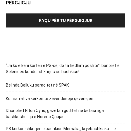
PËRGJIGJU
KYÇU PËR TU PËRGJIGJUR
“Ja ku e keni kartën e PS-së, do ta hedhim poshtë”, banorët e
Selenicës kundër shkrirjes së bashkisë!
Belinda Balluku paraqitet në SPAK
Kur narrativa kërkon të zëvendësojë qeverisjen
Dhunohet Elton Qyno, gazetari goditet në befasi nga
bashkëshortja e Florenc Çapjas
PS kërkon shkrirjen e bashkisë Memaliaj, kryebashkiaku: Të