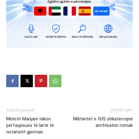
Artikulli paraprak
Artikulli tjetër
Ministri Manjani takon
Militantët e ISIS shkatërrojnë
përfaqësues të lartë të
amfiteatrin romak
notariatit gjerman