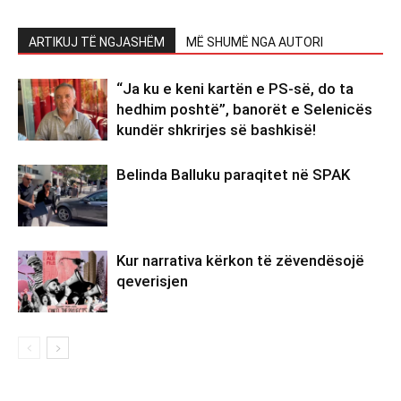
ARTIKUJ TË NGJASHËM
MË SHUMË NGA AUTORI
“Ja ku e keni kartën e PS-së, do ta
hedhim poshtë”, banorët e Selenicës
kundër shkrirjes së bashkisë!
Belinda Balluku paraqitet në SPAK
Kur narrativa kërkon të zëvendësojë
qeverisjen