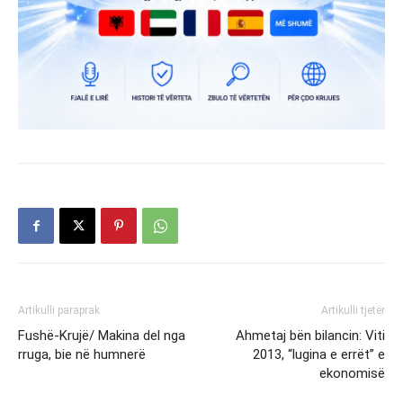
Artikulli paraprak
Artikulli tjetër
Fushë-Krujë/ Makina del nga
Ahmetaj bën bilancin: Viti
rruga, bie në humnerë
2013, “lugina e errët” e
ekonomisë