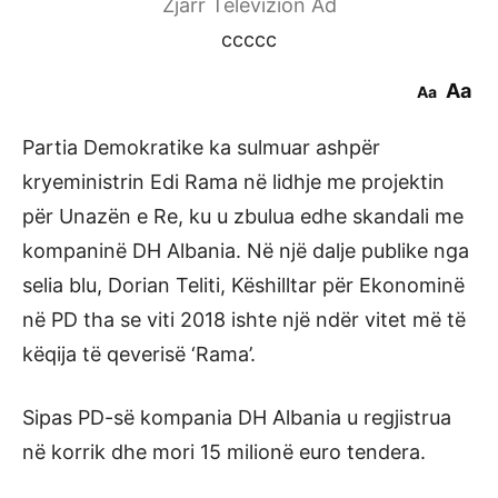
Zjarr Televizion Ad
ccccc
Aa
Aa
Partia Demokratike ka sulmuar ashpër
kryeministrin Edi Rama në lidhje me projektin
për Unazën e Re, ku u zbulua edhe skandali me
kompaninë DH Albania. Në një dalje publike nga
selia blu, Dorian Teliti, Këshilltar për Ekonominë
në PD tha se viti 2018 ishte një ndër vitet më të
këqija të qeverisë ‘Rama’.
Sipas PD-së kompania DH Albania u regjistrua
në korrik dhe mori 15 milionë euro tendera.