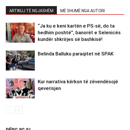
ARTIKUJ TË NGJASHËM
MË SHUMË NGA AUTORI
“Ja ku e keni kartën e PS-së, do ta
hedhim poshtë”, banorët e Selenicës
kundër shkrirjes së bashkisë!
Belinda Balluku paraqitet në SPAK
Kur narrativa kërkon të zëvendësojë
qeverisjen
PËRGJIGJU