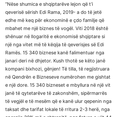
“Nëse shumica e shqiptarëve lejon që t’i
qeverisë sërish Edi Rama, 2019- a do të jetë
edhe më keq për ekonominë e çdo familje që
mbahet me një biznes të vogël. Viti 2018 është
shënuar në llogaritë e ekonomisë shqiptare si
një nga vitet më të këqija të qeverisjes së Edi
Ramës. 15 340 biznese kanë falimentuar nga
janari deri në dhjetor. Kush thotë se këto janë
kompani bixhozi, gënjen! Të tilla, të regjistruara
në Qendrën e Bizneseve numërohen me gishtat
e një dore. 15 340 bizneset e mbyllura në një vit
janë të qytetarëve të zakonshëm, sipërmarrës
të vegjël e të mesëm që e kanë ulur qepenin nga
taksat dhe tarifat lokale të rritura 2-3 herë, nga