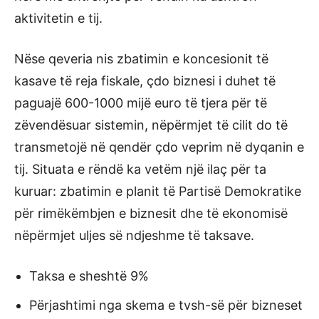
aktivitetin e tij.
Nëse qeveria nis zbatimin e koncesionit të
kasave të reja fiskale, çdo biznesi i duhet të
paguajë 600-1000 mijë euro të tjera për të
zëvendësuar sistemin, nëpërmjet të cilit do të
transmetojë në qendër çdo veprim në dyqanin e
tij. Situata e rëndë ka vetëm një ilaç për ta
kuruar: zbatimin e planit të Partisë Demokratike
për rimëkëmbjen e biznesit dhe të ekonomisë
nëpërmjet uljes së ndjeshme të taksave.
Taksa e sheshtë 9%
Përjashtimi nga skema e tvsh-së për bizneset