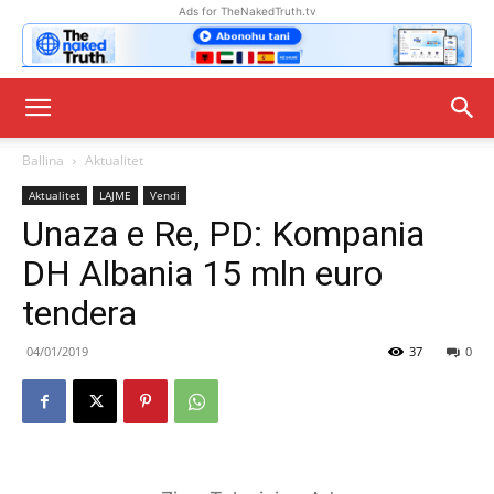
Ads for TheNakedTruth.tv
Ballina
Aktualitet
Aktualitet
LAJME
Vendi
Unaza e Re, PD: Kompania
DH Albania 15 mln euro
tendera
04/01/2019
37
0