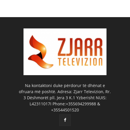
Na kontaktoni duke përdorur të dhënat e
ofruara më poshtë. Adresa: Zjarr Televizion, Rr.
3 Dëshmorët pll. Jera 3 K.1 Yzberisht NUIS:
L42311017I Phone:+355694299988 &
+35544501520