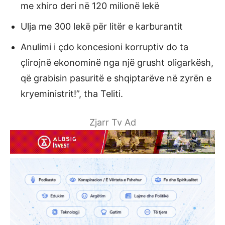
me xhiro deri në 120 milionë lekë
Ulja me 300 lekë për litër e karburantit
Anulimi i çdo koncesioni korruptiv do ta
çlirojnë ekonominë nga një grusht oligarkësh,
që grabisin pasuritë e shqiptarëve në zyrën e
kryeministrit!”, tha Teliti.
Zjarr Tv Ad