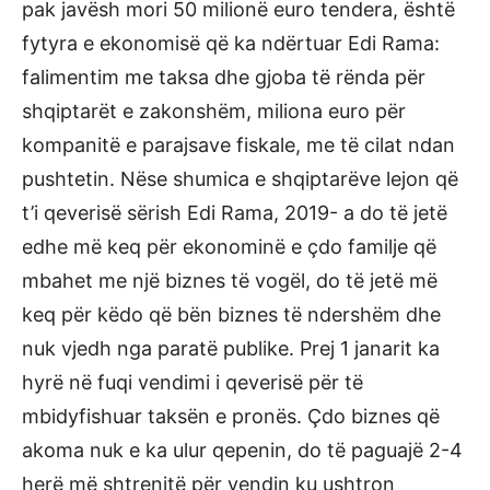
pak javësh mori 50 milionë euro tendera, është
fytyra e ekonomisë që ka ndërtuar Edi Rama:
falimentim me taksa dhe gjoba të rënda për
shqiptarët e zakonshëm, miliona euro për
kompanitë e parajsave fiskale, me të cilat ndan
pushtetin. Nëse shumica e shqiptarëve lejon që
t’i qeverisë sërish Edi Rama, 2019- a do të jetë
edhe më keq për ekonominë e çdo familje që
mbahet me një biznes të vogël, do të jetë më
keq për këdo që bën biznes të ndershëm dhe
nuk vjedh nga paratë publike. Prej 1 janarit ka
hyrë në fuqi vendimi i qeverisë për të
mbidyfishuar taksën e pronës. Çdo biznes që
akoma nuk e ka ulur qepenin, do të paguajë 2-4
herë më shtrenjtë për vendin ku ushtron