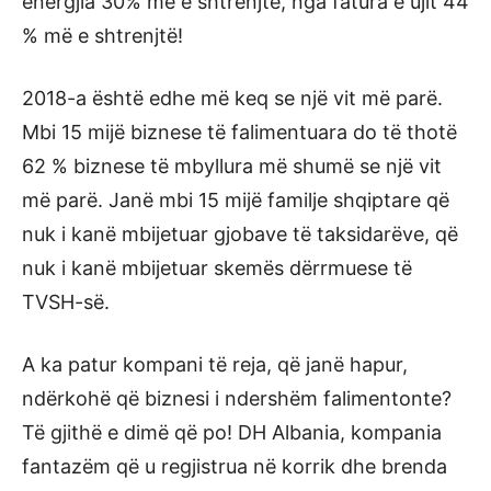
energjia 30% më e shtrenjtë, nga fatura e ujit 44
% më e shtrenjtë!
2018-a është edhe më keq se një vit më parë.
Mbi 15 mijë biznese të falimentuara do të thotë
62 % biznese të mbyllura më shumë se një vit
më parë. Janë mbi 15 mijë familje shqiptare që
nuk i kanë mbijetuar gjobave të taksidarëve, që
nuk i kanë mbijetuar skemës dërrmuese të
TVSH-së.
A ka patur kompani të reja, që janë hapur,
ndërkohë që biznesi i ndershëm falimentonte?
Të gjithë e dimë që po! DH Albania, kompania
fantazëm që u regjistrua në korrik dhe brenda