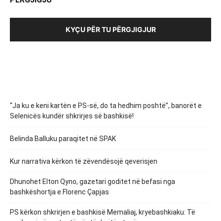
KYÇU PËR TU PËRGJIGJUR
“Ja ku e keni kartën e PS-së, do ta hedhim poshtë”, banorët e
Selenicës kundër shkrirjes së bashkisë!
Belinda Balluku paraqitet në SPAK
Kur narrativa kërkon të zëvendësojë qeverisjen
Dhunohet Elton Qyno, gazetari goditet në befasi nga
bashkëshortja e Florenc Çapjas
PS kërkon shkrirjen e bashkisë Memaliaj, kryebashkiaku: Të