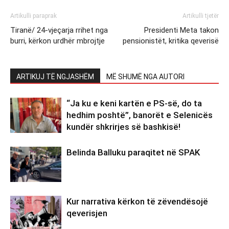
Artikulli paraprak
Artikulli tjetër
Tiranë/ 24-vjeçarja rrihet nga
Presidenti Meta takon
burri, kërkon urdhër mbrojtje
pensionistët, kritika qeverisë
ARTIKUJ TË NGJASHËM
MË SHUMË NGA AUTORI
“Ja ku e keni kartën e PS-së, do ta
hedhim poshtë”, banorët e Selenicës
kundër shkrirjes së bashkisë!
Belinda Balluku paraqitet në SPAK
Kur narrativa kërkon të zëvendësojë
qeverisjen