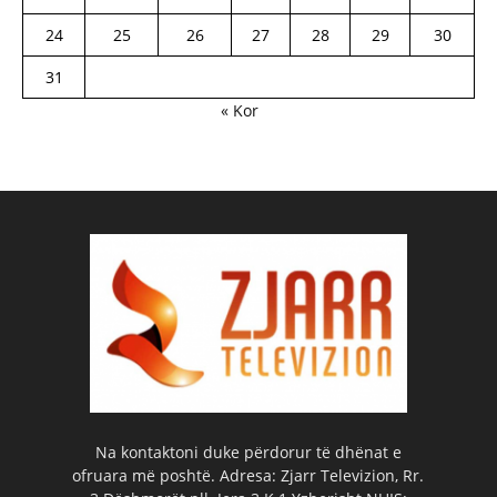
24
25
26
27
28
29
30
31
« Kor
Na kontaktoni duke përdorur të dhënat e
ofruara më poshtë. Adresa: Zjarr Televizion, Rr.