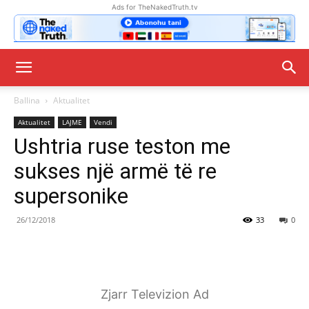
Ads for TheNakedTruth.tv
Ballina
Aktualitet
Aktualitet
LAJME
Vendi
Ushtria ruse teston me
sukses një armë të re
supersonike
26/12/2018
33
0
Zjarr Televizion Ad