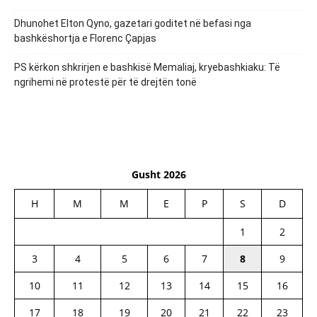
Dhunohet Elton Qyno, gazetari goditet në befasi nga
bashkëshortja e Florenc Çapjas
PS kërkon shkrirjen e bashkisë Memaliaj, kryebashkiaku: Të
ngrihemi në protestë për të drejtën tonë
Gusht 2026
H
M
M
E
P
S
D
1
2
3
4
5
6
7
8
9
10
11
12
13
14
15
16
17
18
19
20
21
22
23