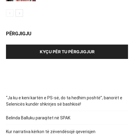
PËRGJIGJU
KYÇU PËR TU PËRGJIGJUR
“Ja ku e keni kartën e PS-së, do ta hedhim poshtë”, banorët e
Selenicës kundër shkrirjes së bashkisë!
Belinda Balluku paraqitet në SPAK
Kur narrativa kërkon të zëvendësojë qeverisjen