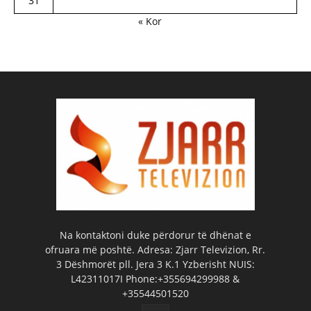
31
« Kor
Na kontaktoni duke përdorur të dhënat e
ofruara më poshtë. Adresa: Zjarr Televizion, Rr.
3 Dëshmorët pll. Jera 3 K.1 Yzberisht NUIS:
L42311017I Phone:+355694299988 &
+35544501520