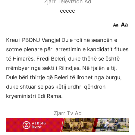
Zjarr Televizion Ad
ccccc
Aa
Aa
Kreu i PBDNJ Vangjel Dule foli në seancën e
sotme plenare për arrestimin e kandidatit fitues
të Himarës, Fredi Beleri, duke thënë se është
rrëmbyer nga sekti i Rilindjes. Në fjalën e tij,
Dule bëri thirrje që Beleri të lirohet nga burgu,
duke shtuar se pas këtij urdhri qëndron
kryeministri Edi Rama.
Zjarr Tv Ad