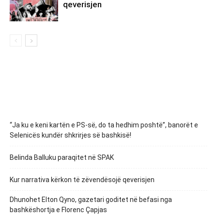
qeverisjen
“Ja ku e keni kartën e PS-së, do ta hedhim poshtë”, banorët e
Selenicës kundër shkrirjes së bashkisë!
Belinda Balluku paraqitet në SPAK
Kur narrativa kërkon të zëvendësojë qeverisjen
Dhunohet Elton Qyno, gazetari goditet në befasi nga
bashkëshortja e Florenc Çapjas