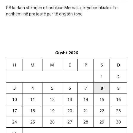
PS kërkon shkrirjen e bashkisë Memaliaj, kryebashkiaku: Të
ngrihemi në protestë për të drejtën tonë
Gusht 2026
H
M
M
E
P
S
D
1
2
3
4
5
6
7
8
9
10
11
12
13
14
15
16
17
18
19
20
21
22
23
24
25
26
27
28
29
30