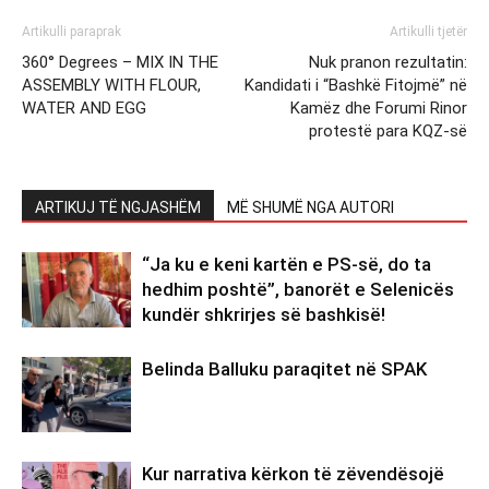
Artikulli paraprak
Artikulli tjetër
360° Degrees – MIX IN THE
Nuk pranon rezultatin:
ASSEMBLY WITH FLOUR,
Kandidati i “Bashkë Fitojmë” në
WATER AND EGG
Kamëz dhe Forumi Rinor
protestë para KQZ-së
ARTIKUJ TË NGJASHËM
MË SHUMË NGA AUTORI
“Ja ku e keni kartën e PS-së, do ta
hedhim poshtë”, banorët e Selenicës
kundër shkrirjes së bashkisë!
Belinda Balluku paraqitet në SPAK
Kur narrativa kërkon të zëvendësojë