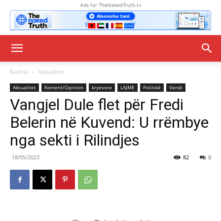
Ads for TheNakedTruth.tv
Ballina
Aktualitet
Aktualitet
Koment/Opinion
kryesore
LAJME
Politikë
Vendi
Vangjel Dule flet për Fredi
Belerin në Kuvend: U rrëmbye
nga sekti i Rilindjes
18/05/2023
82
0