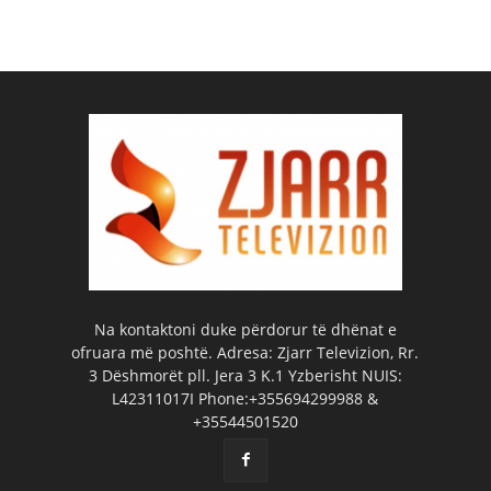
Na kontaktoni duke përdorur të dhënat e
ofruara më poshtë. Adresa: Zjarr Televizion, Rr.
3 Dëshmorët pll. Jera 3 K.1 Yzberisht NUIS:
L42311017I Phone:+355694299988 &
+35544501520