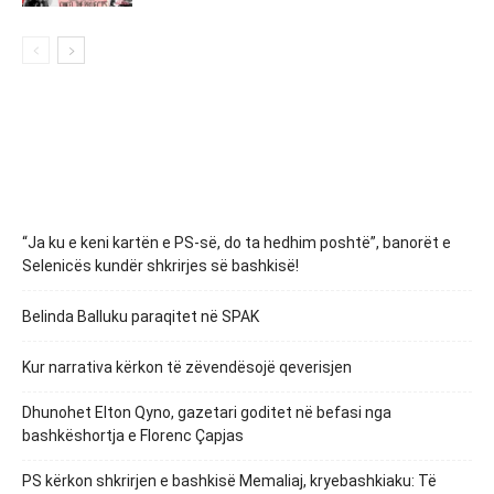
“Ja ku e keni kartën e PS-së, do ta hedhim poshtë”, banorët e
Selenicës kundër shkrirjes së bashkisë!
Belinda Balluku paraqitet në SPAK
Kur narrativa kërkon të zëvendësojë qeverisjen
Dhunohet Elton Qyno, gazetari goditet në befasi nga
bashkëshortja e Florenc Çapjas
PS kërkon shkrirjen e bashkisë Memaliaj, kryebashkiaku: Të