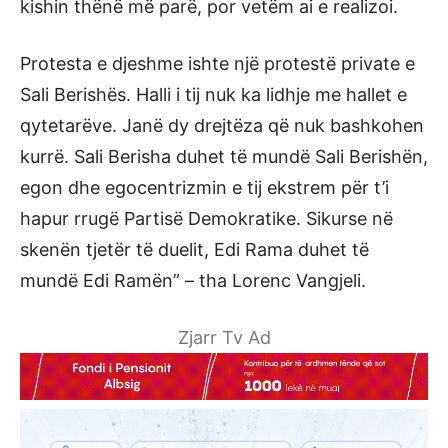
kishin thënë më parë, por vetëm ai e realizoi.
Protesta e djeshme ishte një protestë private e
Sali Berishës. Halli i tij nuk ka lidhje me hallet e
qytetarëve. Janë dy drejtëza që nuk bashkohen
kurrë. Sali Berisha duhet të mundë Sali Berishën,
egon dhe egocentrizmin e tij ekstrem për t’i
hapur rrugë Partisë Demokratike. Sikurse në
skenën tjetër të duelit, Edi Rama duhet të
mundë Edi Ramën” – tha Lorenc Vangjeli.
Zjarr Tv Ad