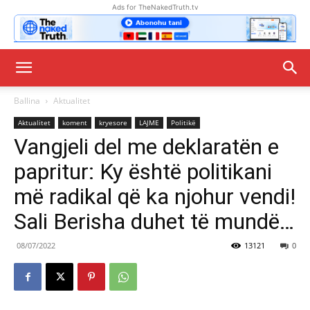
Ads for TheNakedTruth.tv
Ballina
Aktualitet
Aktualitet
koment
kryesore
LAJME
Politikë
Vangjeli del me deklaratën e
papritur: Ky është politikani
më radikal që ka njohur vendi!
Sali Berisha duhet të mundë…
08/07/2022
13121
0