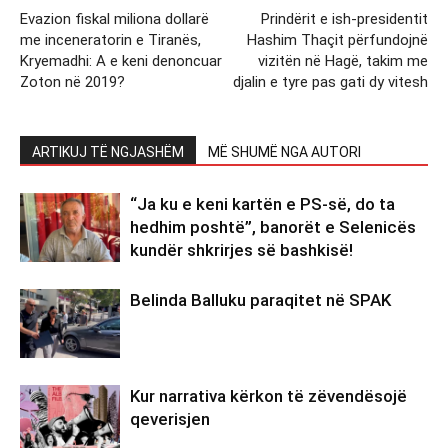
Evazion fiskal miliona dollarë
Prindërit e ish-presidentit
me inceneratorin e Tiranës,
Hashim Thaçit përfundojnë
Kryemadhi: A e keni denoncuar
vizitën në Hagë, takim me
Zoton në 2019?
djalin e tyre pas gati dy vitesh
ARTIKUJ TË NGJASHËM
MË SHUMË NGA AUTORI
“Ja ku e keni kartën e PS-së, do ta
hedhim poshtë”, banorët e Selenicës
kundër shkrirjes së bashkisë!
Belinda Balluku paraqitet në SPAK
Kur narrativa kërkon të zëvendësojë
qeverisjen