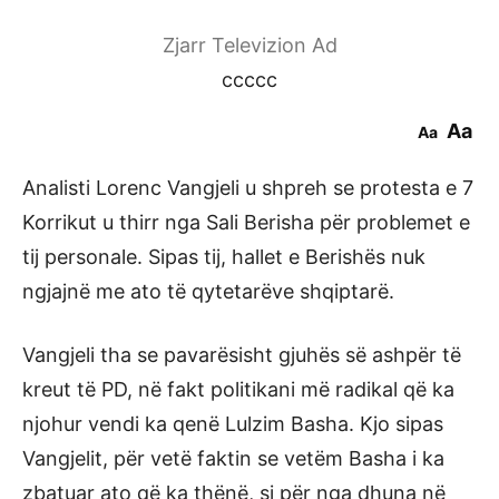
Zjarr Televizion Ad
ccccc
Aa
Aa
Analisti Lorenc Vangjeli u shpreh se protesta e 7
Korrikut u thirr nga Sali Berisha për problemet e
tij personale. Sipas tij, hallet e Berishës nuk
ngjajnë me ato të qytetarëve shqiptarë.
Vangjeli tha se pavarësisht gjuhës së ashpër të
kreut të PD, në fakt politikani më radikal që ka
njohur vendi ka qenë Lulzim Basha. Kjo sipas
Vangjelit, për vetë faktin se vetëm Basha i ka
zbatuar ato që ka thënë, si për nga dhuna në