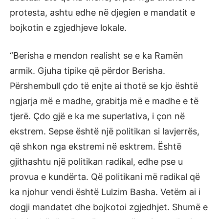
protesta, ashtu edhe në djegien e mandatit e
bojkotin e zgjedhjeve lokale.
“Berisha e mendon realisht se e ka Ramën
armik. Gjuha tipike që përdor Berisha.
Përshembull çdo të enjte ai thotë se kjo është
ngjarja më e madhe, grabitja më e madhe e të
tjerë. Çdo gjë e ka me superlativa, i çon në
ekstrem. Sepse është një politikan si lavjerrës,
që shkon nga ekstremi në esktrem. Është
gjithashtu një politikan radikal, edhe pse u
provua e kundërta. Që politikani më radikal që
ka njohur vendi është Lulzim Basha. Vetëm ai i
dogji mandatet dhe bojkotoi zgjedhjet. Shumë e