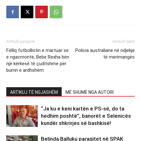
Artikulli paraprak
Artikulli tjetër
Fëlliq futbollistin e martuar se
Policia australiane në ndjekje
e ngacmonte, Bebe Rexha bën
të merimangës
një kërkesë të çuditshme për
burrin e ardhshëm
ARTIKUJ TË NGJASHËM
MË SHUMË NGA AUTORI
“Ja ku e keni kartën e PS-së, do ta
hedhim poshtë”, banorët e Selenicës
kundër shkrirjes së bashkisë!
Belinda Balluku paraqitet në SPAK