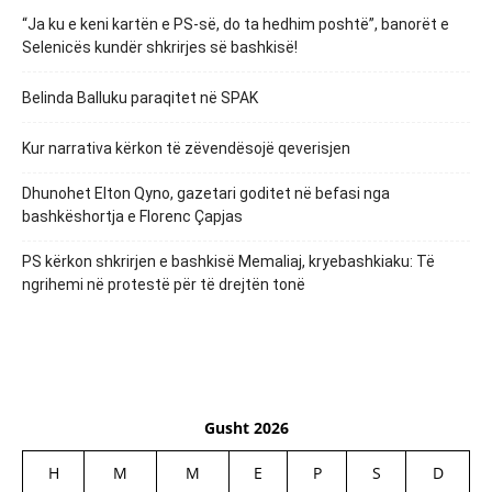
“Ja ku e keni kartën e PS-së, do ta hedhim poshtë”, banorët e
Selenicës kundër shkrirjes së bashkisë!
Belinda Balluku paraqitet në SPAK
Kur narrativa kërkon të zëvendësojë qeverisjen
Dhunohet Elton Qyno, gazetari goditet në befasi nga
bashkëshortja e Florenc Çapjas
PS kërkon shkrirjen e bashkisë Memaliaj, kryebashkiaku: Të
ngrihemi në protestë për të drejtën tonë
Gusht 2026
H
M
M
E
P
S
D