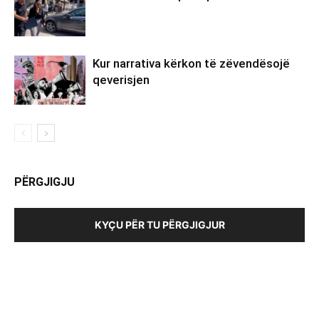
Kur narrativa kërkon të zëvendësojë
qeverisjen
PËRGJIGJU
KYÇU PËR TU PËRGJIGJUR