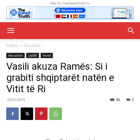
Ads for TheNakedTruth.tv
Ballina
Aktualitet
Aktualitet
LAJME
Vendi
Vasili akuza Ramës: Si i
grabiti shqiptarët natën e
Vitit të Ri
03/01/2019
34
0