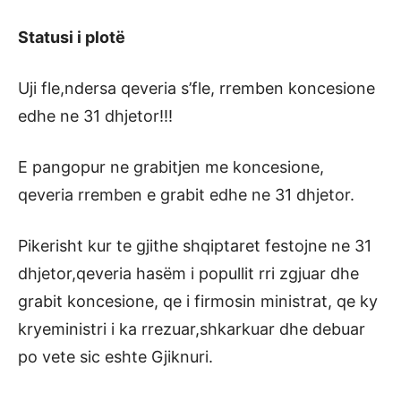
Statusi i plotë
Uji fle,ndersa qeveria s’fle, rremben koncesione
edhe ne 31 dhjetor!!!
E pangopur ne grabitjen me koncesione,
qeveria rremben e grabit edhe ne 31 dhjetor.
Pikerisht kur te gjithe shqiptaret festojne ne 31
dhjetor,qeveria hasëm i popullit rri zgjuar dhe
grabit koncesione, qe i firmosin ministrat, qe ky
kryeministri i ka rrezuar,shkarkuar dhe debuar
po vete sic eshte Gjiknuri.