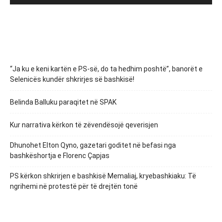
“Ja ku e keni kartën e PS-së, do ta hedhim poshtë”, banorët e
Selenicës kundër shkrirjes së bashkisë!
Belinda Balluku paraqitet në SPAK
Kur narrativa kërkon të zëvendësojë qeverisjen
Dhunohet Elton Qyno, gazetari goditet në befasi nga
bashkëshortja e Florenc Çapjas
PS kërkon shkrirjen e bashkisë Memaliaj, kryebashkiaku: Të
ngrihemi në protestë për të drejtën tonë