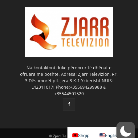
Na kontaktoni duke përdorur të dhënat e
ofruara më poshtë. Adresa: Zjarr Televizion, Rr.
3 Dëshmorët pll. Jera 3 K.1 Yzberisht NUIS:
L42311017I Phone:+355694299988 &
+35544501520
Shqip
English
© Zjarr Televizion 2026