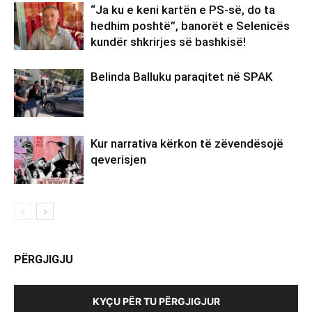
“Ja ku e keni kartën e PS-së, do ta
hedhim poshtë”, banorët e Selenicës
kundër shkrirjes së bashkisë!
Belinda Balluku paraqitet në SPAK
Kur narrativa kërkon të zëvendësojë
qeverisjen
PËRGJIGJU
KYÇU PËR TU PËRGJIGJUR