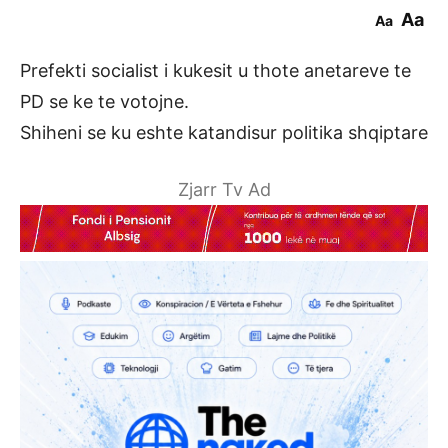
Aa
Aa
Prefekti socialist i kukesit u thote anetareve te
PD se ke te votojne.
Shiheni se ku eshte katandisur politika shqiptare
Zjarr Tv Ad