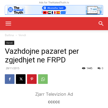
Ads for TheNakedTruth.tv
Ballina
Vendi
Vendi
Vazhdojne pazaret per
zgjedhjet ne FRPD
28/11/2015
1445
0
Zjarr Televizion Ad
ccccc