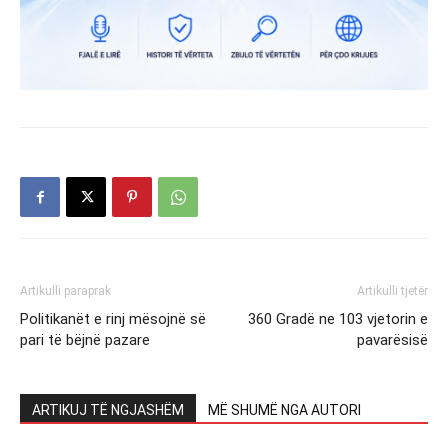
Artikulli paraprak
Artikulli tjetër
Politikanët e rinj mësojnë së
360 Gradë ne 103 vjetorin e
pari të bëjnë pazare
pavarësisë
ARTIKUJ TË NGJASHËM
MË SHUMË NGA AUTORI