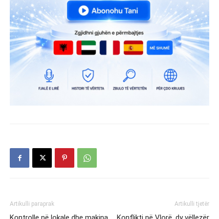
Artikulli paraprak
Artikulli tjetër
Kontrolle në lokale dhe makina
Konflikti në Vlorë, dy vëllezër