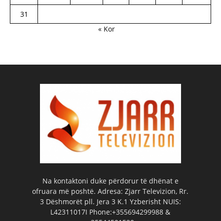
31
« Kor
Na kontaktoni duke përdorur të dhënat e
ofruara më poshtë. Adresa: Zjarr Televizion, Rr.
3 Dëshmorët pll. Jera 3 K.1 Yzberisht NUIS:
L42311017I Phone:+355694299988 &