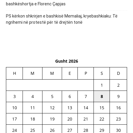
bashkëshortja e Florenc Çapjas
PS kërkon shkrirjen e bashkisë Memaliaj, kryebashkiaku: Të
ngrihemi në protestë për të drejtën tonë
Gusht 2026
H
M
M
E
P
S
D
1
2
3
4
5
6
7
8
9
10
11
12
13
14
15
16
17
18
19
20
21
22
23
24
25
26
27
28
29
30