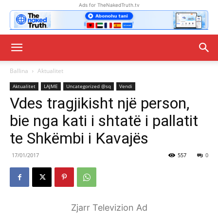
Ads for TheNakedTruth.tv
Ballina
Aktualitet
Aktualitet
LAJME
Uncategorized @sq
Vendi
Vdes tragjikisht një person,
bie nga kati i shtatë i pallatit
te Shkëmbi i Kavajës
17/01/2017
557
0
Zjarr Televizion Ad