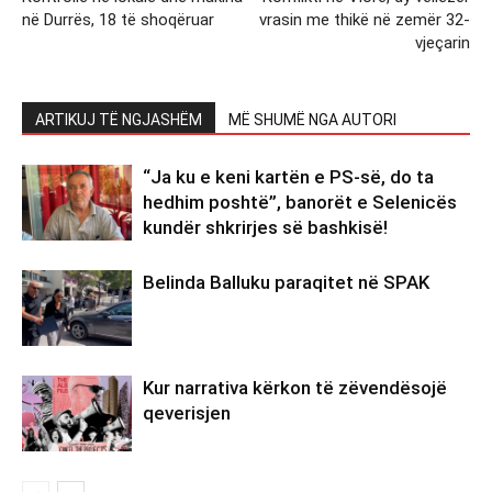
në Durrës, 18 të shoqëruar
vrasin me thikë në zemër 32-
vjeçarin
ARTIKUJ TË NGJASHËM
MË SHUMË NGA AUTORI
“Ja ku e keni kartën e PS-së, do ta
hedhim poshtë”, banorët e Selenicës
kundër shkrirjes së bashkisë!
Belinda Balluku paraqitet në SPAK
Kur narrativa kërkon të zëvendësojë
qeverisjen