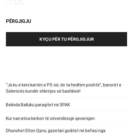
PËRGJIGJU
KYÇU PËR TU PËRGJIGJUR
“Ja ku e keni kartën e PS-së, do ta hedhim poshtë”, banorët e
Selenicës kundër shkrirjes së bashkisë!
Belinda Balluku paraqitet në SPAK
Kur narrativa kërkon të zëvendësojë qeverisjen
Dhunohet Elton Qyno, gazetari goditet në befasi nga