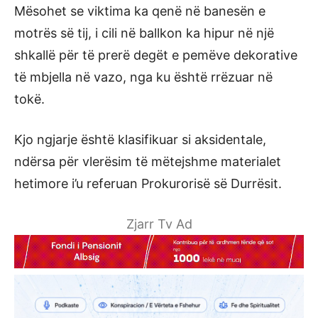
Mësohet se viktima ka qenë në banesën e
motrës së tij, i cili në ballkon ka hipur në një
shkallë për të prerë degët e pemëve dekorative
të mbjella në vazo, nga ku është rrëzuar në
tokë.
Kjo ngjarje është klasifikuar si aksidentale,
ndërsa për vlerësim të mëtejshme materialet
hetimore i’u referuan Prokurorisë së Durrësit.
Zjarr Tv Ad