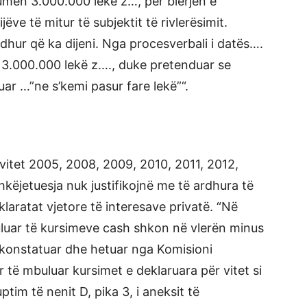
humën 3.000.000 lekë z…, për blerjen e
ëve të mitur të subjektit të rivlerësimit.
lidhur që ka dijeni. Nga procesverbali i datës….
3.000.000 lekë z…., duke pretenduar se
r …”ne s’kemi pasur fare lekë”“.
vitet 2005, 2008, 2009, 2010, 2011, 2012,
hkëjetuesja nuk justifikojnë me të ardhura të
laratat vjetore të interesave privatë. “Në
uluar të kursimeve cash shkon në vlerën minus
 konstatuar dhe hetuar nga Komisioni
 të mbuluar kursimet e deklaruara për vitet si
tim të nenit D, pika 3, i aneksit të