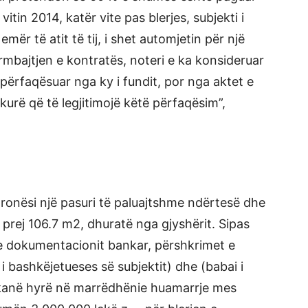
 vitin 2014, katër vite pas blerjes, subjekti i
mër të atit të tij, i shet automjetin për një
rmbajtjen e kontratës, noteri e ka konsideruar
të përfaqësuar nga ky i fundit, por nga aktet e
kurë që të legjitimojë këtë përfaqësim”,
 pronësi një pasuri të paluajtshme ndërtesë dhe
e prej 106.7 m2, dhuratë nga gjyshërit. Sipas
 e dokumentacionit bankar, përshkrimet e
 bashkëjetueses së subjektit) dhe (babai i
se kanë hyrë në marrëdhënie huamarrje mes