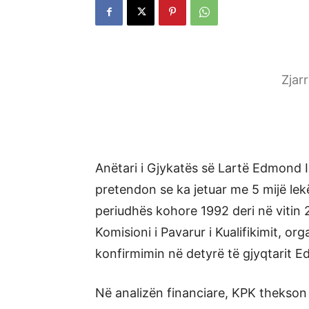
Zjar
Anëtari i Gjykatës së Lartë Edmond Is
pretendon se ka jetuar me 5 mijë lekë
periudhës kohore 1992 deri në vitin
Komisioni i Pavarur i Kualifikimit, or
konfirmimin në detyrë të gjyqtarit E
Në analizën financiare, KPK thekson