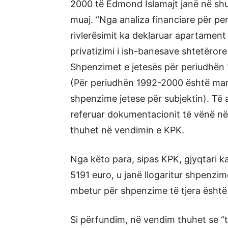
2000 të Edmond Islamajt janë në sh
muaj. “Nga analiza financiare për pe
rivlerësimit ka deklaruar apartament
privatizimi i ish-banesave shtetëror
Shpenzimet e jetesës për periudhën
(Për periudhën 1992-2000 është mar
shpenzime jetese për subjektin). Të 
referuar dokumentacionit të vënë në d
thuhet në vendimin e KPK.
Nga këto para, sipas KPK, gjyqtari ka
5191 euro, u janë llogaritur shpenzi
mbetur për shpenzime të tjera është
Si përfundim, në vendim thuhet se “t