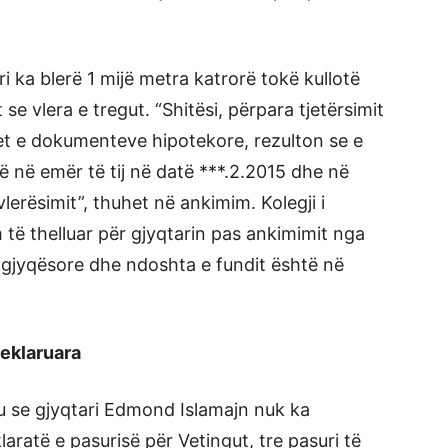
i ka blerë 1 mijë metra katrorë tokë kullotë
se vlera e tregut. “Shitësi, përpara tjetërsimit
met e dokumenteve hipotekore, rezulton se e
ë në emër të tij në datë ***.2.2015 dhe në
vlerësimit”, thuhet në ankimim. Kolegji i
 të thelluar për gjyqtarin pas ankimimit nga
 gjyqësore dhe ndoshta e fundit është në
deklaruara
u se gjyqtari Edmond Islamajn nuk ka
aratë e pasurisë për Vetingut, tre pasuri të