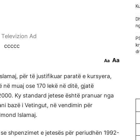
Ku
Dh
ng
r Televizion Ad
PS
ccccc
kr
dr
Aa
Aa
lamaj, për të justifikuar paratë e kursyera,
 në muaj ose 170 lekë në ditë, gjatë
 2000. Ky standard jetese është pranuar nga
gani bazë i Vetingut, në vendimin për
dmond Islamaj.
 se shpenzimet e jetesës për periudhën 1992-