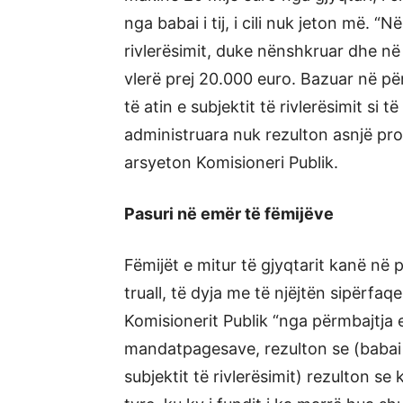
nga babai i tij, i cili nuk jeton më. “Në
rivlerësimit, duke nënshkruar dhe në e
vlerë prej 20.000 euro. Bazuar në pë
të atin e subjektit të rivlerësimit si 
administruara nuk rezulton asnjë pro
arsyeton Komisioneri Publik.
Pasuri në emër të fëmijëve
Fëmijët e mitur të gjyqtarit kanë në
truall, të dyja me të njëjtën sipërfaq
Komisionerit Publik “nga përmbajtja
mandatpagesave, rezulton se (babai i
subjektit të rivlerësimit) rezulton 