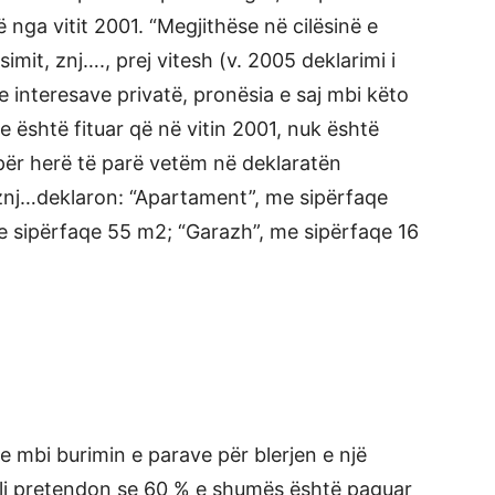
 nga vitit 2001. “Megjithëse në cilësinë e
simit, znj…., prej vitesh (v. 2005 deklarimi i
e interesave privatë, pronësia e saj mbi këto
e është fituar që në vitin 2001, nuk është
për herë të parë vetëm në deklaratën
, znj…deklaron: “Apartament”, me sipërfaqe
me sipërfaqe 55 m2; “Garazh”, me sipërfaqe 16
 mbi burimin e parave për blerjen e një
cili pretendon se 60 % e shumës është paguar