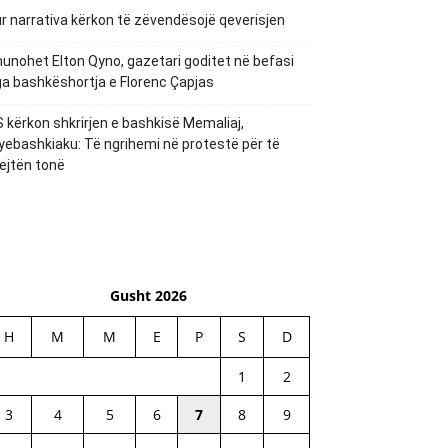
r narrativa kërkon të zëvendësojë qeverisjen
unohet Elton Qyno, gazetari goditet në befasi
a bashkëshortja e Florenc Çapjas
 kërkon shkrirjen e bashkisë Memaliaj,
yebashkiaku: Të ngrihemi në protestë për të
ejtën tonë
Gusht 2026
H
M
M
E
P
S
D
1
2
3
4
5
6
7
8
9