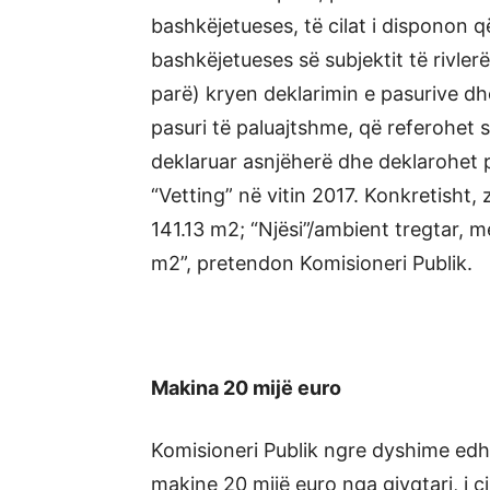
bashkëjetueses, të cilat i disponon që
bashkëjetueses së subjektit të rivlerë
parë) kryen deklarimin e pasurive dh
pasuri të paluajtshme, që referohet s
deklaruar asnjëherë dhe deklarohet 
“Vetting” në vitin 2017. Konkretisht
141.13 m2; “Njësi”/ambient tregtar, 
m2”, pretendon Komisioneri Publik.
Makina 20 mijë euro
Komisioneri Publik ngre dyshime edhe
makine 20 mijë euro nga gjyqtari, i 