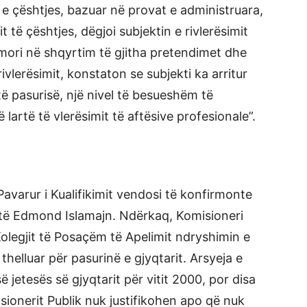
t e çështjes, bazuar në provat e administruara,
 të çështjes, dëgjoi subjektin e rivlerësimit
mori në shqyrtim të gjitha pretendimet dhe
ivlerësimit, konstaton se subjekti ka arritur
të pasurisë, një nivel të besueshëm të
të lartë të vlerësimit të aftësive profesionale”.
 Pavarur i Kualifikimit vendosi të konfirmonte
rtë Edmond Islamajn. Ndërkaq, Komisioneri
 Kolegjit të Posaçëm të Apelimit ndryshimin e
helluar për pasurinë e gjyqtarit. Arsyeja e
ë jetesës së gjyqtarit për vitit 2000, por disa
misionerit Publik nuk justifikohen apo që nuk