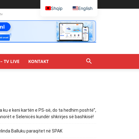
Shqip
English
tv
– TV LIVE
KONTAKT
a ku e keni kartën e PS-së, do ta hedhim poshtë”,
norët e Selenicës kundër shkrirjes së bashkisë!
linda Balluku paraqitet në SPAK