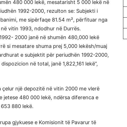
umën 480 000 lekë, mesatarisht 5 000 lekë në
riudhën 1992-2000, rezulton se: Subjekti i
 banimi, me sipërfaqe 81.54 m², përfituar nga
e në vitin 1993, ndodhur në Durrës.
 1992- 2000 janë në shumën 480,000 lekë
rë si mesatare shuma prej 5,000 lekësh/muaj
ardhurat e subjektit për periudhën 1992-2000,
ispozicion në total, janë 1,822,161 lekë”,
 çelur një depozitë në vitin 2000 me vlerë
me jetese 480 000 lekë, ndërsa diferenca e
 653 880 lekë.
rupa gjykuese e Komisionit të Pavarur të