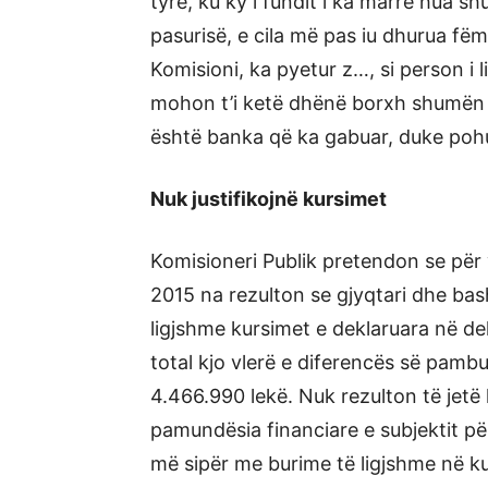
tyre, ku ky i fundit i ka marrë hua s
pasurisë, e cila më pas iu dhurua fëmij
Komisioni, ka pyetur z…, si person i 
mohon t’i ketë dhënë borxh shumën 
është banka që ka gabuar, duke pohua
Nuk justifikojnë kursimet
Komisioneri Publik pretendon se për 
2015 na rezulton se gjyqtari dhe bas
ligjshme kursimet e deklaruara në dek
total kjo vlerë e diferencës së pamb
4.466.990 lekë. Nuk rezulton të jetë
pamundësia financiare e subjektit për
më sipër me burime të ligjshme në kup