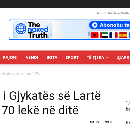
Ads for TheNakedTruth.
RAJONI
VENDI
BOTA
SPORT
TË TJERA
ZJARR 
artë që ka jetuar me 170...
 i Gjykatës së Lartë
“J
70 lekë në ditë
ba
79
0
Be