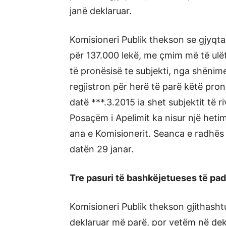
janë deklaruar.
Komisioneri Publik thekson se gjyqtar
për 137.000 lekë, me çmim më të ulët 
të pronësisë te subjekti, nga shëni
regjistron për herë të parë këtë pron
datë ***.3.2015 ia shet subjektit të ri
Posaçëm i Apelimit ka nisur një hetim
ana e Komisionerit. Seanca e radhës
datën 29 janar.
Tre pasuri të bashkëjetueses të pa
Komisioneri Publik thekson gjithasht
deklaruar më parë, por vetëm në dekl