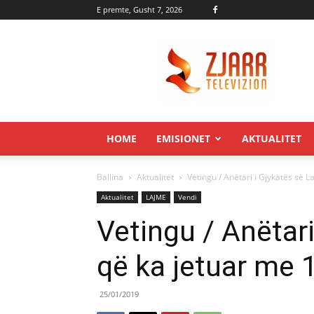
E premte, Gusht 7, 2026
Zjarr.tv
HOME
EMISIONET
AKTUALITET
Ballina
Aktualitet
Vetingu / Anëtari i Gjykatës së L
Aktualitet
LAJME
Vendi
Vetingu / Anëtari
që ka jetuar me 1
25/01/2019