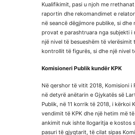
Kualifikimit, pasi u njoh me rrethana
raportin dhe rekomandimet e relatorit
në seancë dëgjimore publike, si dhe 
provat e parashtruara nga subjekti i r
një nivel të besueshëm të vlerësimit 
kontrollit të figurës, si dhe një nivel 
Komisioneri Publik kundër KPK
Në qershor të vitit 2018, Komisioni i
në detyrë anëtarin e Gjykatës së La
Publik, në 11 korrik të 2018, i kërkoi
vendimit të KPK dhe një hetim më të t
ankimit nuk ishte llogaritja e kostos s
pasuri të gjyqtarit, të cilat sipas Ko